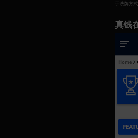
于洗牌方式
真钱