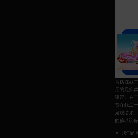
真钱在线
用的是实
建议。在
费在线二
游戏结果。
的移动设备
我们的