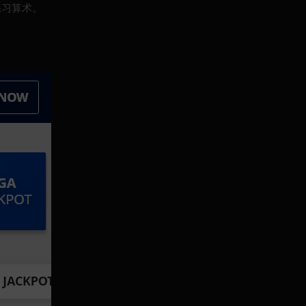
练习算术。