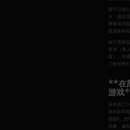
您可以放
点，就应
牌者或许
抵消这种风
由于其较
是的（真
看），并
了解您所在
**
游戏*
基本的二
成存款和奖
超级6。您
乐趣，赢取