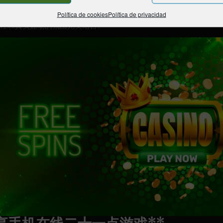
的经典赌场氛围。许多玩家被真人荷官二十一点的透明度和它所带来
众多在线二十一点游戏中（真人荷官二十一点尤其受到玩家的喜爱）
Política de cookies
Política de privacidad
性和真实赌场的氛围完美结合。