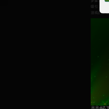
梦寐以求
吸引。在
游戏的便捷