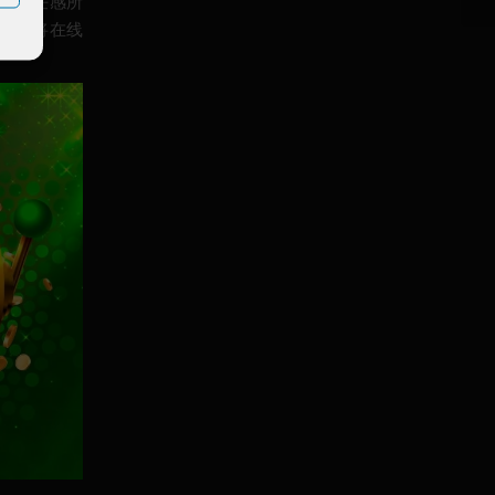
的信任感所
，它将在线