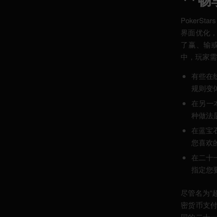
**
Poker
界面优化
了赢、输
中，玩家需
有些在
规则变
在另一
种做法
在蓝宝
您喜欢
在二十
指定您
尽管名为“
密货币支付
同的二十一