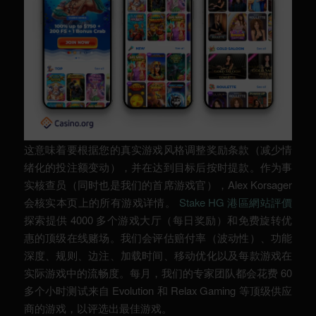
这意味着要根据您的真实游戏风格调整奖励条款（减少情
绪化的投注额变动），并在达到目标后按时提款。作为事
实核查员（同时也是我们的首席游戏官），Alex Korsager
会核实本页上的所有游戏详情。
Stake HG 港區網站評價
探索提供 4000 多个游戏大厅（每日奖励）和免费旋转优
惠的顶级在线赌场。我们会评估赔付率（波动性）、功能
深度、规则、边注、加载时间、移动优化以及每款游戏在
实际游戏中的流畅度。每月，我们的专家团队都会花费 60
多个小时测试来自 Evolution 和 Relax Gaming 等顶级供应
商的游戏，以评选出最佳游戏。