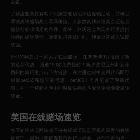
白银。
了解这些条款有助于玩家更准确地评估促销活动，并确定
哪些真钱赌场奖金最具价值。大多数真钱赌场奖金还包含
提款前必须满足的条件。此外，赌场还会为现有玩家提供
持续的促销活动，通常包括存款匹配、现金返还或忠诚度
奖励。
BetMGM是另一家大型在线赌场，在2025年9月推出了新
的迎新优惠，赠送100次免费旋转！宾夕法尼亚州和新泽
西州的新玩家点击下方链接，在注册过程中使用代码即可
领取bet365赌场迎新优惠。bet365上个月更改了迎新优
惠，在一个迎新礼包中同时提供存款匹配奖金和免费旋转
奖金。
美国在线赌场速览
您应始终核实网站是否持有权威博彩监管机构颁发的有效
许可证，因为这能确保其符合行业标准。这些平台的另一