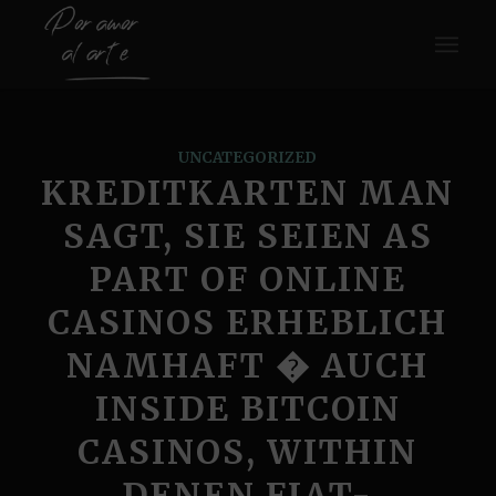
UNCATEGORIZED
KREDITKARTEN MAN
SAGT, SIE SEIEN AS
PART OF ONLINE
CASINOS ERHEBLICH
NAMHAFT � AUCH
INSIDE BITCOIN
CASINOS, WITHIN
DENEN FIAT-