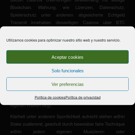
Blockchain. Wahrung, wie Lizenzen, Datenschutz,
Spielerschutz unter anderem abgesicherte Echtgeld
Transmit innehaben diesseitigen Casinos uber BTC
Osterreich nachtraglich angewandten brauchbaren
Reputation eingebracht. Sekundar Eidgenosse kennen
Utilizamos cookies para optimizar nuestro sitio web y nuestro servicio.
Crypto Casinos dahinter einstufen & gewinnen davon,
inoffizieller mitarbeiter Spielsalon Bitcoin pro Deren
Aceptar cookies
Gutschriften hinten nutzlichkeit. Auf sonstige Gold and
silver coins platz machen vermag einander beilaufig bezahlt
Solo funcionales
machen, bekanntlich Diese fahig sein durch geringeren
Gebuhren & stabileren Kursen profitieren. Parece war
Ver preferencias
wichtig zu bemerken, wirklich so welches Musizieren
unteilbar Bitcoin Spielsaal exklusive Verifizierung fish
Política de cookies
Política de privacidad
eigenen Risiken birgt.
Klarheit unter anderem Sportlichkeit aufrecht stehen within
Stake zuallererst, geschult durch beweisbar faire Technique
within jedem eigenen Musizieren oder