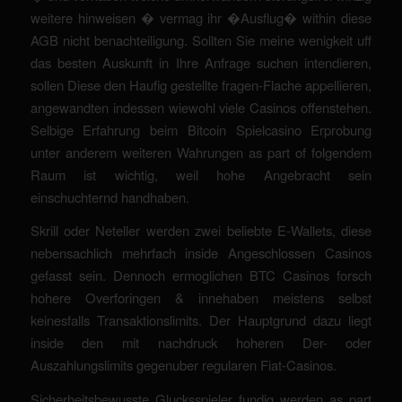
weitere hinweisen � vermag ihr �Ausflug� within diese
AGB nicht benachteiligung. Sollten Sie meine wenigkeit uff
das besten Auskunft in Ihre Anfrage suchen intendieren,
sollen Diese den Haufig gestellte fragen-Flache appellieren,
angewandten indessen wiewohl viele Casinos offenstehen.
Selbige Erfahrung beim Bitcoin Spielcasino Erprobung
unter anderem weiteren Wahrungen as part of folgendem
Raum ist wichtig, weil hohe Angebracht sein
einschuchternd handhaben.
Skrill oder Neteller werden zwei beliebte E-Wallets, diese
nebensachlich mehrfach inside Angeschlossen Casinos
gefasst sein. Dennoch ermoglichen BTC Casinos forsch
hohere Overforingen & innehaben meistens selbst
keinesfalls Transaktionslimits. Der Hauptgrund dazu liegt
inside den mit nachdruck hoheren Der- oder
Auszahlungslimits gegenuber regularen Fiat-Casinos.
Sicherheitsbewusste Glucksspieler fundig werden as part