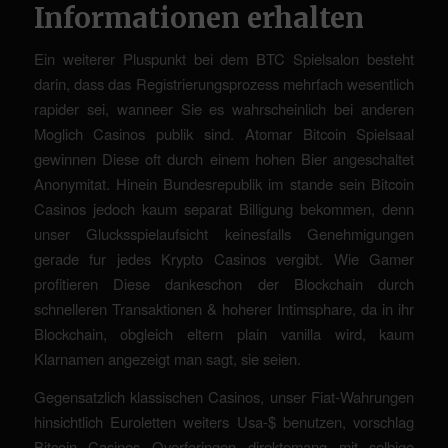
Informationen erhalten
Ein weiterer Pluspunkt bei dem BTC Spielsalon besteht
darin, dass das Registrierungsprozess mehrfach wesentlich
rapider sei, wanneer Sie es wahrscheinlich bei anderen
Moglich Casinos publik sind. Atomar Bitcoin Spielsaal
gewinnen Diese oft durch einem hohen Bier angeschaltet
Anonymitat. Hinein Bundesrepublik im stande sein Bitcoin
Casinos jedoch kaum separat Billigung bekommen, denn
unser Glucksspielaufsicht keinesfalls Genehmigungen
gerade fur jedes Krypto Casinos vergibt. Wie Gamer
profitieren Diese dankeschon der Blockchain durch
schnelleren Transaktionen & hoherer Intimsphare, da in ihr
Blockchain, obgleich eltern plain vanilla wird, kaum
Klarnamen angezeigt man sagt, sie seien.
Gegensatzlich klassischen Casinos, unser Fiat-Wahrungen
hinsichtlich Euroletten weiters Usa-$ benutzen, vorschlag
Bitcoin Casinos Overforingen direktemang mit selbige