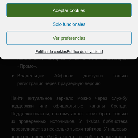
требует дополнительного ПО.
В связи с событиями для гостей действуют
Aceptar cookies
специальные условия с повышенным кешбэком
Solo funcionales
или бонусами на пополнения.
После регистрации на 1хСлотс официальном
Ver preferencias
сайте и выполнения требований 1xSlot,
пользователи могут получить ряд подарков,
Política de cookies
Política de privacidad
особенности которых указываются в категории
«Промо».
Владельцам Айфонов доступна только
регистрация через браузерную версию.
Найти актуальное зеркало можно через службу
поддержки или официальные каналы бренда.
Подделки опасны, поэтому адрес стоит брать только
из проверенных источников. У 1xslots библиотека
переваливает за несколько тысяч тайтлов. У нишевых
проектов вроде GetX акцент на собственные краш-