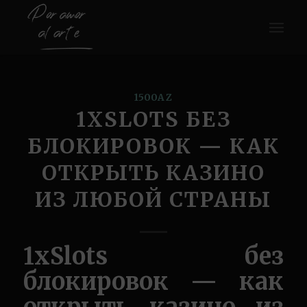
1500A Z
1XSLOTS БЕЗ
БЛОКИРОВОК — КАК
ОТКРЫТЬ КАЗИНО
ИЗ ЛЮБОЙ СТРАНЫ
1xSlots без
блокировок — как