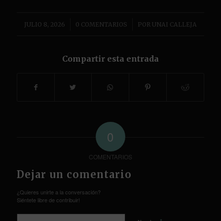
/
/
JULIO 8, 2026
0 COMENTARIOS
POR
UNAI CALLEJA
Compartir esta entrada
0
COMENTARIOS
Dejar un comentario
¿Quieres unirte a la conversación?
Siéntete libre de contribuir!