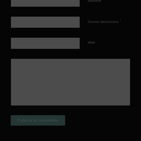
*
Nombre
*
Correo electrónico
Web