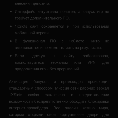
внесения депозита.
Интерфейс интуитивно понятен, а запуск игр не
требует дополнительного ПО.
1xSlots сайт сохраняется и при использовании
мобильной версии.
В функционал ПО в 1хСлотс никто не
вмешивается и не может влиять на результаты.
Если доступ к сайту заблокирован,
воспользуйтесь зеркалом или VPN для
продолжения игры без прерываний.
Активация бонусов и промокодов происходит
стандартным способом. Миссия сети рабочих зеркал
1XSlots casino заключена в предоставлении
возможности беспрепятственно обходить блокировки
интернет-провайдера. Все онлайн казино мира,
которые открыли свои виртуальные двери для