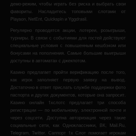
демо-режим, чтобы играть без риска и выбрать свои
фавориты. Насладитесь топовыми слотами от
Playson, NetEnt, Quickspin и Yggdrasil.
Регулярно проводятся акции, лотереи, розыгрыши,
турниры. В связи с событиями для гостей действуют
специальные условия с повышенным кешбэком или
бонусами на пополнения. Самые большие выигрыши
доступны в автоматах с джекпотом.
Казино предлагает пройти верификацию после того,
как игрок заполняет первую заявку на вывод.
Достаточно в ответ прислать службе поддержки фото
паспорта и других документов, которые она запросит.
Казино онлайн 1хслотс предлагает три способа
регистрации — по мобильному, электронной почте и
через соцсети. Доступна авторизация через такие
социальные сети, как Одноклассники, ВК, Mail.Ru,
Telegram, Twitter. Саппорт 1x Слот помогает игрокам