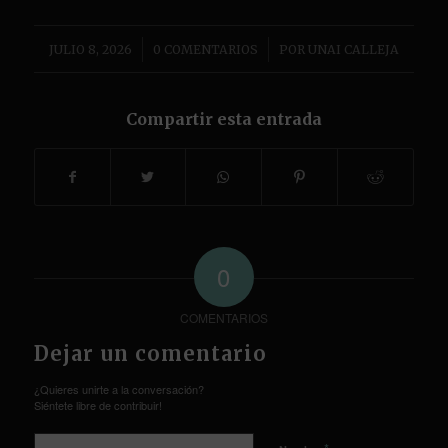
/
/
JULIO 8, 2026
0 COMENTARIOS
POR
UNAI CALLEJA
Compartir esta entrada
0
COMENTARIOS
Dejar un comentario
¿Quieres unirte a la conversación?
Siéntete libre de contribuir!