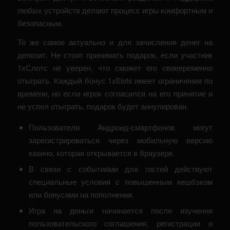
любых устройств делают процесс игры комфортным и
безопасным.
То же самое актуально и для зачисления денег на
депозит. Не стоит принимать подарок, если участник
1хСлотс не уверен, что сможет его своевременно
отыграть. Каждый бонус 1xSlots имеет ограничения по
времени, но если игрок согласился на его принятие и
не успел отыграть, подарок будет аннулирован.
Пользователи Андроид-смартфонов могут
зарегистрироваться через мобильную версию
казино, которая открывается в браузере.
В связи с событиями для гостей действуют
специальные условия с повышенным кешбэком
или бонусами на пополнения.
Игра на деньги начинается после изучения
пользовательского соглашения, регистрации и