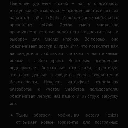
Наиболее удобный способ – чат с оператором,
доступный как в мобильном приложении, так и во всех
вариантах сайта 1xSlots. Использование мобильного
приложения 1xSlots Casino имеет множество
преимуществ, которые делают его предпочтительным
выбором для многих игроков. Во-первых, оно
обеспечивает доступ к играм 24/7, что позволяет вам
наслаждаться любимыми слотами и настольными
играми в любое время. Во-вторых, приложение
поддерживает безопасные транзакции, гарантируя,
что ваши данные и средства всегда находятся в
безопасности. Наконец, интерфейс приложения
разработан с учетом удобства пользователя,
обеспечивая легкую навигацию и быструю загрузку
игр.
Таким образом, мобильная версия 1xslots
открывает новые горизонты для постоянных