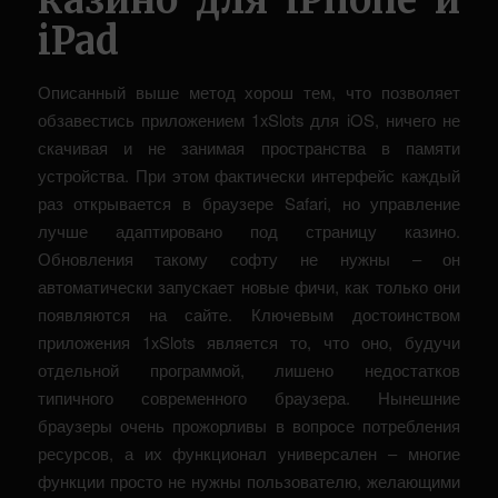
казино для iPhone и
iPad
Описанный выше метод хорош тем, что позволяет
обзавестись приложением 1xSlots для iOS, ничего не
скачивая и не занимая пространства в памяти
устройства. При этом фактически интерфейс каждый
раз открывается в браузере Safari, но управление
лучше адаптировано под страницу казино.
Обновления такому софту не нужны – он
автоматически запускает новые фичи, как только они
появляются на сайте. Ключевым достоинством
приложения 1xSlots является то, что оно, будучи
отдельной программой, лишено недостатков
типичного современного браузера. Нынешние
браузеры очень прожорливы в вопросе потребления
ресурсов, а их функционал универсален – многие
функции просто не нужны пользователю, желающими