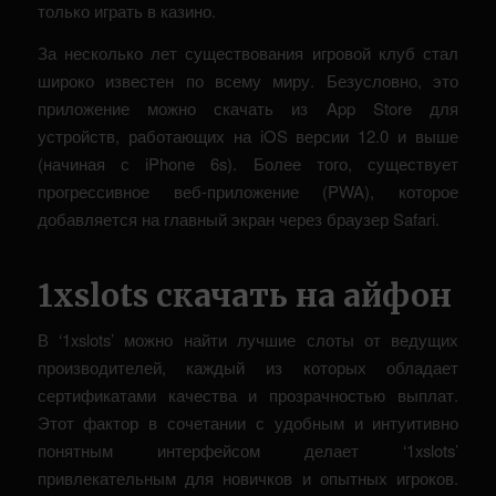
только играть в казино.
За несколько лет существования игровой клуб стал
широко известен по всему миру. Безусловно, это
приложение можно скачать из App Store для
устройств, работающих на iOS версии 12.0 и выше
(начиная с iPhone 6s). Более того, существует
прогрессивное веб-приложение (PWA), которое
добавляется на главный экран через браузер Safari.
1xslots скачать на айфон
В ‘1xslots’ можно найти лучшие слоты от ведущих
производителей, каждый из которых обладает
сертификатами качества и прозрачностью выплат.
Этот фактор в сочетании с удобным и интуитивно
понятным интерфейсом делает ‘1xslots’
привлекательным для новичков и опытных игроков.