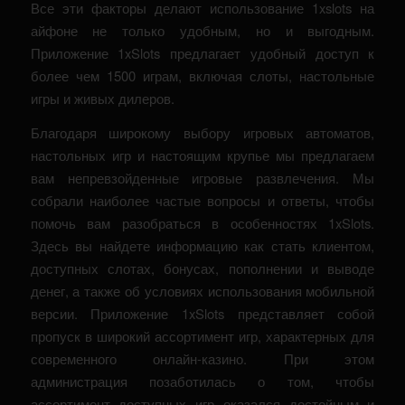
Все эти факторы делают использование 1xslots на
айфоне не только удобным, но и выгодным.
Приложение 1xSlots предлагает удобный доступ к
более чем 1500 играм, включая слоты, настольные
игры и живых дилеров.
Благодаря широкому выбору игровых автоматов,
настольных игр и настоящим крупье мы предлагаем
вам непревзойденные игровые развлечения. Мы
собрали наиболее частые вопросы и ответы, чтобы
помочь вам разобраться в особенностях 1xSlots.
Здесь вы найдете информацию как стать клиентом,
доступных слотах, бонусах, пополнении и выводе
денег, а также об условиях использования мобильной
версии. Приложение 1xSlots представляет собой
пропуск в широкий ассортимент игр, характерных для
современного онлайн-казино. При этом
администрация позаботилась о том, чтобы
ассортимент доступных игр оказался достойным и