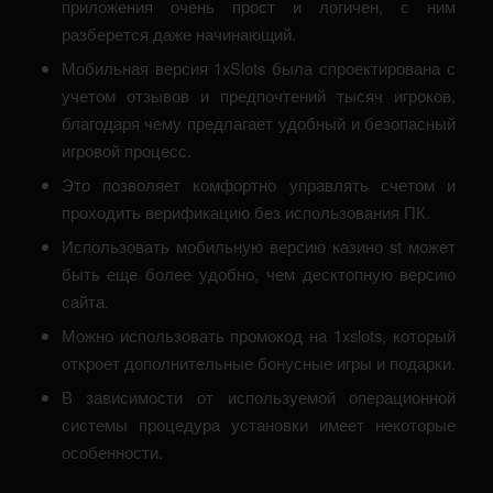
приложения очень прост и логичен, с ним
разберется даже начинающий.
Мобильная версия 1xSlots была спроектирована с
учетом отзывов и предпочтений тысяч игроков,
благодаря чему предлагает удобный и безопасный
игровой процесс.
Это позволяет комфортно управлять счетом и
проходить верификацию без использования ПК.
Использовать мобильную версию казино st может
быть еще более удобно, чем десктопную версию
сайта.
Можно использовать промокод на 1xslots, который
откроет дополнительные бонусные игры и подарки.
В зависимости от используемой операционной
системы процедура установки имеет некоторые
особенности.