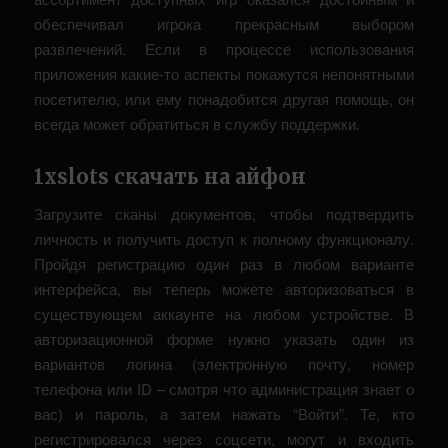
обеспечивал игрока прекрасным выбором
развлечений. Если в процессе использования
приложения какие-то аспекты покажутся непонятными
посетителю, или ему понадобится другая помощь, он
всегда может обратиться в службу поддержки.
1xslots скачать на айфон
Загрузите сканы документов, чтобы подтвердить
личность и получить доступ к полному функционалу.
Пройдя регистрацию один раз в любом варианте
интерфейса, вы теперь можете авторизоваться в
существующем аккаунте на любом устройстве. В
авторизационной форме нужно указать один из
вариантов логина (электронную почту, номер
телефона или ID – смотря что администрация знает о
вас) и пароль, а затем нажать “Войти”. Те, кто
регистрировался через соцсети, могут и входить