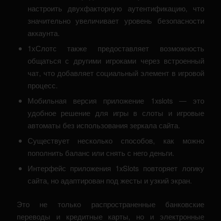
настроить двухфакторную аутентификацию, что
значительно увеличивает уровень безопасности
аккаунта.
1хСлотс также предоставляет возможность
общаться с другими игроками через встроенный
чат, что добавляет социальный элемент в игровой
процесс.
Мобильная версия приложение 1xslots — это
удобное решение для игры в слоты и игровые
автоматы без использования зеркала сайта.
Существует несколько способов, как можно
пополнить баланс или снять с него деньги.
Интерфейс приложения 1xSlots повторяет логику
сайта, но адаптирован под жесты и узкий экран.
Это не только распространенные банковские
переводы и кредитные карты, но и электронные