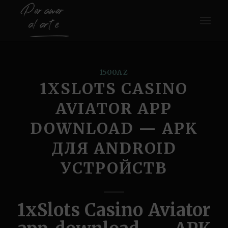
1500A Z
1XSLOTS CASINO
AVIATOR APP
DOWNLOAD — APK
ДЛЯ ANDROID
УСТРОЙСТВ
1xSlots Casino Aviator