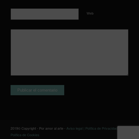
Web
2019© Copyright - Por amor al arte -
Aviso legal |
Política de Privacidad |
Política de Cookies