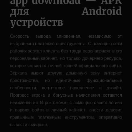
app download — APK
для Android
устройств
Скорость вывода мгновенная, независимо от
выбранного платежного инструмента. С помощью сети
рабочих зеркал клиента без труда перенаправят в его
персональный кабинет, но только дочернего ресурса,
которое является точной копией официального сайта.
Зеркала имеют другую доменную зону интернет
пространства, но идентичные функциональные
особенности, контентное наполнение и дизайн.
Прогресс игрока и бонусные начисления остаются
неизменными. Игрок сможет с помощью своего логина
и пароля войти в личный кабинет, внести депозит
привычным платежным инструментом, оперативно
вывести выигрыш.