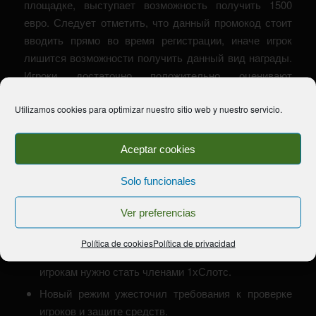
площадке, выступает возможность получить 1500
евро. Следует отметить, что данный промокод стоит
вводить прямо во время регистрации, иначе игрок
лишится возможности получить данный вид награды.
Игроки достаточно положительно оценивают
указанный тип бонуса, поскольку такая награда
Utilizamos cookies para optimizar nuestro sitio web y nuestro servicio.
имеется не во всех онлайн-казино.
Свяжитесь с нами через чат или email, чтобы
Aceptar cookies
получить помощь в любой ситуации. После
регистрации вы сможете попробовать игры в демо-
Solo funcionales
режиме, чтобы изучить их без вложений. Через
приложение и мобильную версию загружается любое
Ver preferencias
развлечение из каталога.
Política de cookies
Política de privacidad
Чтобы оценить все преимущества ресурса,
игрокам нужно стать членами 1хСлотс.
Новый режим ужесточил требования к проверке
игроков и защите средств.