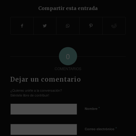
Compartir esta entrada
0
COMENTARIOS
Dejar un comentario
¿Quieres unirte a la conversación?
Siéntete libre de contribuir!
*
Nombre
*
Correo electrónico