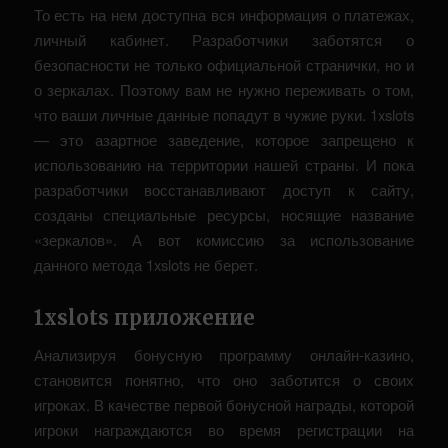
То есть на нем доступна вся информация о платежах,
личный кабинет. Разработчики заботятся о
безопасности не только официальной странички, но и
о зеркалах. Поэтому вам не нужно переживать о том,
что ваши личные данные попадут в чужие руки. 1xslots
— это азартное заведение, которое запрещено к
использованию на территории нашей страны. И пока
разработчики восстанавливают доступ к сайту,
созданы специальные ресурсы, носящие название
«зеркалов». А вот комиссию за использование
данного метода 1xslots не берет.
1xslots приложение
Анализируя бонусную программу онлайн-казино,
становится понятно, что оно заботится о своих
игроках. В качестве первой бонусной награды, которой
игроки награждаются во время регистрации на