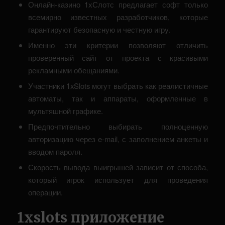
Онлайн-казино 1хСлотс предлагает софт только
всемирно известных разработчиков, которые
гарантируют безопасную и честную игру.
Именно эти критерии позволяют отличить
проверенный сайт от проекта с красивыми
рекламными обещаниями.
Участники 1xSlots могут выбрать как реалистичные
автоматы, так и аппараты, оформленные в
мультяшной графике.
Предпочтительно выбирать полноценную
авторизацию через e-mail, с заполнением анкеты и
вводом пароля.
Скорость вывода выигрышей зависит от способа,
который игрок использует для проведения
операции.
1xslots приложение