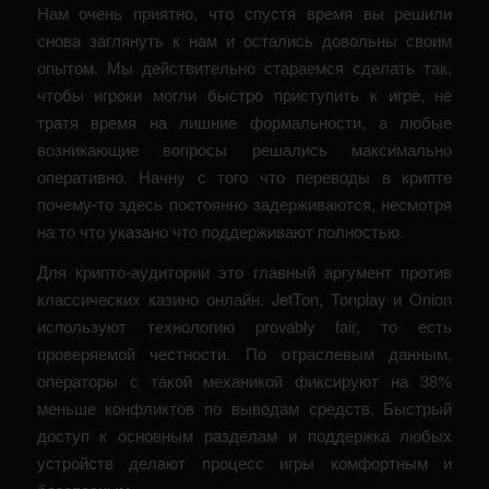
Нам очень приятно, что спустя время вы решили
снова заглянуть к нам и остались довольны своим
опытом. Мы действительно стараемся сделать так,
чтобы игроки могли быстро приступить к игре, не
тратя время на лишние формальности, а любые
возникающие вопросы решались максимально
оперативно. Начну с того что переводы в крипте
почему-то здесь постоянно задерживаются, несмотря
на то что указано что поддерживают полностью.
Для крипто-аудитории это главный аргумент против
классических казино онлайн. JetTon, Tonplay и Onion
используют технологию provably fair, то есть
проверяемой честности. По отраслевым данным,
операторы с такой механикой фиксируют на 38%
меньше конфликтов по выводам средств. Быстрый
доступ к основным разделам и поддержка любых
устройств делают процесс игры комфортным и