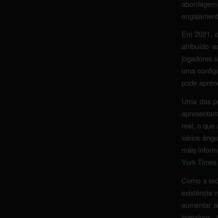
abordagem 
engajamento
Em 2021, o
atribuído a
jogadores s
uma configu
pode apren
Uma das pri
apresentam
real, o que
vários âng
mais inform
York Time
Como a tecn
existência 
aumentar a
imersivos.