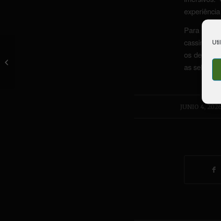
experiência 
Para aquel
cassinos vi
Uti
os depoime
The Rise of Live Dealer Games in
as seleçõe
Online Casinos
/
JUNIO 4, 202