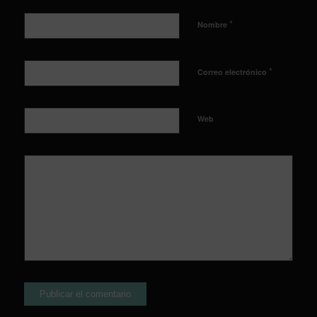
*
Nombre
*
Correo electrónico
Web