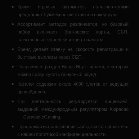
Кроме игровых автоматов, пользователями
предлагают букмекерские ставки и покер-рум.
Ассортимент методов различается, но базовый
набор включает банковские карты, СБП,
электронные кошельки и криптовалюты.
Бренд делает ставку на скорость регистрации и
быстрые выплаты через СБП.
Понравился раздел Bonus Buy с играми, в которых
можно сразу купить бонусный раунд.
Каталог содержит около 4000 слотов от ведущих
провайдеров.
Его деятельность регулируется лицензией,
выданной международным регулятором Кюрасао
— Curacao eGaming.
Продолжая использование сайта, вы соглашаетесь
с нашей политикой конфиденциальности.