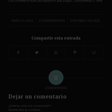
состоянии и контролируйте расходы, связанные с ней.
/
/
MAYO 13, 2026
0 COMENTARIOS
POR
UNAI CALLEJA
Compartir esta entrada
0
COMENTARIOS
Dejar un comentario
¿Quieres unirte a la conversación?
Siéntete libre de contribuir!