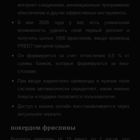
интернет-соединения, инновационные программное
обеспечение и другие эффективные инструменты.
В мае 2026 года у вас есть уникальная
возможность удвоить свой первый депозит и
получить целых 1000 фриспинов, введя промокод
FRED7 при регистрации.
Он формируется за счет отчисления 0,5 % от
суммы банков, которые формируются за кеш-
столами.
При вводе корректного промокода в нужное поле
система автоматически определяет, какие именно
бонусы и подарки полагаются пользователю.
Доступ к казино онлайн восстанавливается через
актуальное зеркало.
покердом фриспины
Выплаты заявлены от 15 минут до 2 часов, что