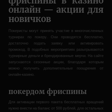
фриспины в казино
онлайн — акции для
новичков
Покеристы могут принять участие в многочисленных
турнирах по покеру. Они проводятся бесплатно,
достаточно подать заявку или активировать
промокод. В подобных мероприятиях разыгрываются
турнирные деньги и брендированные мерчи. На сайте
запускаются сезонные акции, благодаря которым
можно получить дополнительные поощрения от
онлайн-казино.
покердом фриспины
Для активации первого пакета бесплатных вращений
нужно внести на баланс от 500 рублей, для остальных