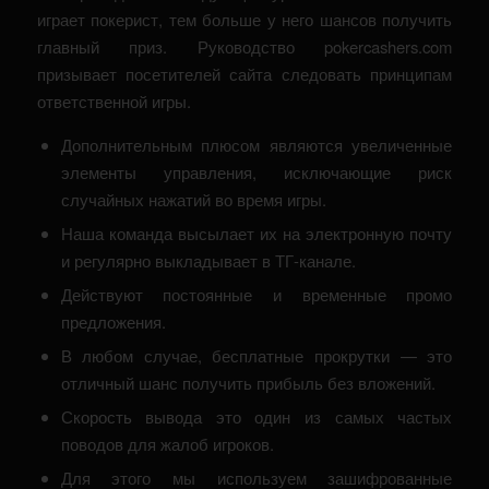
играет покерист, тем больше у него шансов получить
главный приз. Руководство pokercashers.com
призывает посетителей сайта следовать принципам
ответственной игры.
Дополнительным плюсом являются увеличенные
элементы управления, исключающие риск
случайных нажатий во время игры.
Наша команда высылает их на электронную почту
и регулярно выкладывает в ТГ-канале.
Действуют постоянные и временные промо
предложения.
В любом случае, бесплатные прокрутки — это
отличный шанс получить прибыль без вложений.
Скорость вывода это один из самых частых
поводов для жалоб игроков.
Для этого мы используем зашифрованные