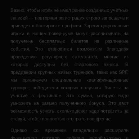
Важно, чтобы игрок не имел ранее созданных учетных
записей — повторная регистрация строго запрещена и
приведет к блокировке профиля. Зарегистрированные
игроки в нашем покер-руме могут рассчитывать на
получение бесплатных билетов на различные
события. Это становится возможным благодаря
проведению регулярных сателлитов, многие из
которых доступны без стартового взноса. В
преддверии крупных живых турниров, таких как SPF,
мы организуем специальные квалификационные
турниры, победители которых получают билеты на
участие в фестивале. Это сумма, которую надо
умножить на размер полученного бонуса. Это даст
возможность узнать, сколько денег надо потратить на
ставки, чтобы полностью отыграть поощрение.
Однако со временем владельцы расширили
функционал портала, добавив онлайн-казино и