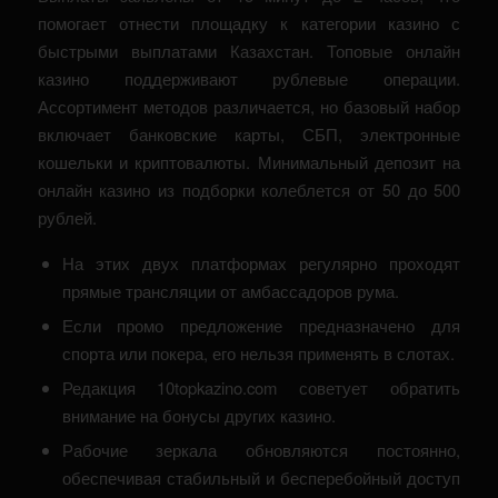
помогает отнести площадку к категории казино с
быстрыми выплатами Казахстан. Топовые онлайн
казино поддерживают рублевые операции.
Ассортимент методов различается, но базовый набор
включает банковские карты, СБП, электронные
кошельки и криптовалюты. Минимальный депозит на
онлайн казино из подборки колеблется от 50 до 500
рублей.
На этих двух платформах регулярно проходят
прямые трансляции от амбассадоров рума.
Если промо предложение предназначено для
спорта или покера, его нельзя применять в слотах.
Редакция 10topkazino.com советует обратить
внимание на бонусы других казино.
Рабочие зеркала обновляются постоянно,
обеспечивая стабильный и бесперебойный доступ