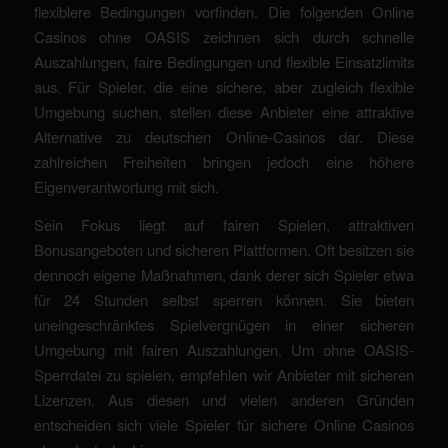
flexiblere Bedingungen vorfinden. Die folgenden Online
Casinos ohne OASIS zeichnen sich durch schnelle
Auszahlungen, faire Bedingungen und flexible Einsatzlimits
aus. Für Spieler, die eine sichere, aber zugleich flexible
Umgebung suchen, stellen diese Anbieter eine attraktive
Alternative zu deutschen Online-Casinos dar. Diese
zahlreichen Freiheiten bringen jedoch eine höhere
Eigenverantwortung mit sich.
Sein Fokus liegt auf fairen Spielen, attraktiven
Bonusangeboten und sicheren Plattformen. Oft besitzen sie
dennoch eigene Maßnahmen, dank derer sich Spieler etwa
für 24 Stunden selbst sperren können. Sie bieten
uneingeschränktes Spielvergnügen in einer sicheren
Umgebung mit fairen Auszahlungen. Um ohne OASIS-
Sperrdatei zu spielen, empfehlen wir Anbieter mit sicheren
Lizenzen. Aus diesen und vielen anderen Gründen
entscheiden sich viele Spieler für sichere Online Casinos