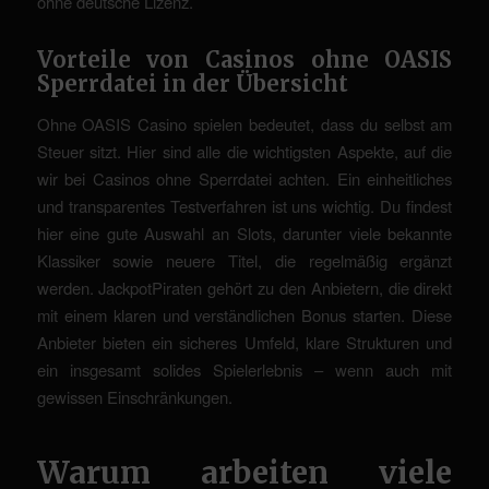
ohne deutsche Lizenz.
Vorteile von Casinos ohne OASIS
Sperrdatei in der Übersicht
Ohne OASIS Casino spielen bedeutet, dass du selbst am
Steuer sitzt. Hier sind alle die wichtigsten Aspekte, auf die
wir bei Casinos ohne Sperrdatei achten. Ein einheitliches
und transparentes Testverfahren ist uns wichtig. Du findest
hier eine gute Auswahl an Slots, darunter viele bekannte
Klassiker sowie neuere Titel, die regelmäßig ergänzt
werden. JackpotPiraten gehört zu den Anbietern, die direkt
mit einem klaren und verständlichen Bonus starten. Diese
Anbieter bieten ein sicheres Umfeld, klare Strukturen und
ein insgesamt solides Spielerlebnis – wenn auch mit
gewissen Einschränkungen.
Warum arbeiten viele