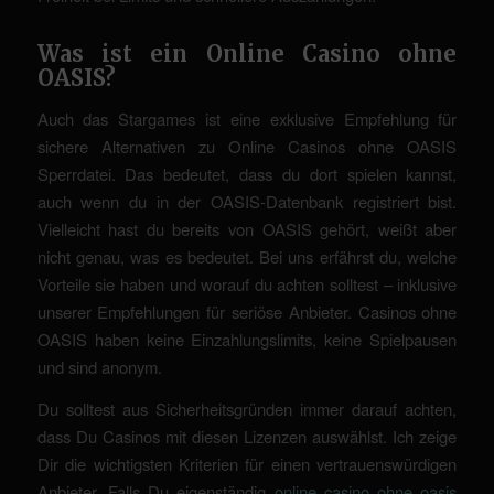
Was ist ein Online Casino ohne
OASIS?
Auch das Stargames ist eine exklusive Empfehlung für
sichere Alternativen zu Online Casinos ohne OASIS
Sperrdatei. Das bedeutet, dass du dort spielen kannst,
auch wenn du in der OASIS-Datenbank registriert bist.
Vielleicht hast du bereits von OASIS gehört, weißt aber
nicht genau, was es bedeutet. Bei uns erfährst du, welche
Vorteile sie haben und worauf du achten solltest – inklusive
unserer Empfehlungen für seriöse Anbieter. Casinos ohne
OASIS haben keine Einzahlungslimits, keine Spielpausen
und sind anonym.
Du solltest aus Sicherheitsgründen immer darauf achten,
dass Du Casinos mit diesen Lizenzen auswählst. Ich zeige
Dir die wichtigsten Kriterien für einen vertrauenswürdigen
Anbieter. Falls Du eigenständig
online casino ohne oasis