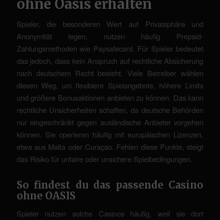
ohne Oasis erhalten
Spieler, die besonderen Wert auf Privatsphäre und
Anonymität legen, nutzen häufig Prepaid-
Zahlungsmethoden wie Paysafecard. Für Spieler bedeutet
das jedoch, dass kein Anspruch auf rechtliche Absicherung
nach deutschem Recht besteht. Viele Betreiber wählen
diesen Weg, um flexiblere Spielangebote, höhere Limits
und größere Bonusaktionen anbieten zu können. Das kann
rechtliche Unsicherheiten schaffen, da deutsche Behörden
nur eingeschränkt gegen ausländische Anbieter vorgehen
können. Sie operieren häufig mit europäischen Lizenzen,
etwa aus Malta oder Curaçao. Fehlen diese Punkte, steigt
das Risiko für unfaire oder unsichere Spielbedingungen.
So findest du das passende Casino
ohne OASIS
Spieler nutzen solche Casinos häufig, weil sie dort