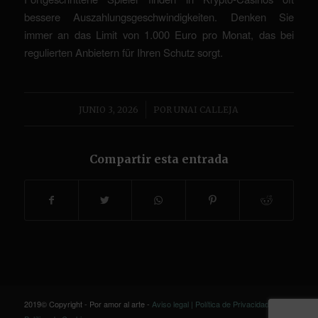
bessere Auszahlungsgeschwindigkeiten. Denken Sie
immer an das Limit von 1.000 Euro pro Monat, das bei
regulierten Anbietern für Ihren Schutz sorgt.
/
JUNIO 3, 2026
POR
UNAI CALLEJA
Compartir esta entrada
2019© Copyright - Por amor al arte -
Aviso legal |
Política de Privacidad |