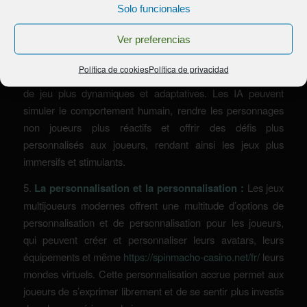
Solo funcionales
joueurs de manière plus réaliste et engageante.
Ver preferencias
4.
L’intelligence artificielle :
L’intelligence artificielle a
également eu un impact majeur sur les jeux multijoueurs,
Política de cookies
Política de privacidad
en permettant aux développeurs de créer des expériences
de jeu plus dynamiques et adaptatives. Les IA peuvent
simuler le comportement humain, rendre les personnages
non joueurs plus réactifs et offrir des défis plus
personnalisés aux joueurs, rendant ainsi les jeux plus
immersifs et stimulants.
5.
La personnalisation et la personnalisation :
Les jeux
multijoueurs modernes offrent une multitude d’options de
personnalisation et de personnalisation pour les joueurs,
qui peuvent créer et personnaliser leurs avatars, leurs
équipements et même
https://spinmacho-casino.net/fr/
leurs
mondes virtuels. Cette personnalisation accrue permet aux
joueurs de s’exprimer librement et de se sentir plus investis