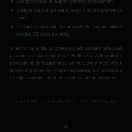
Dodržujte disciplínu a správný money management.
Sledujte aktuální události a trendy v oblasti sportovních
sázek.
Eliminujte emocionální faktor a rozhodujte se na základě
Ace Bet CZ
logiky a analýzy.
S těmito tipy a triky od profesionálních sázkařů máte šanci
na úspěch v hazardních hrách. Buďte však vždy opatrní a
pamatujte si, že hazard může být návykový a může vést k
finančním problémům. Hrajte zodpovědně a s rozvahou a
užívejte si zábavu, kterou hazardní hry mohou nabídnout.
/
/
JULIO 3, 2026
0 COMENTARIOS
POR
UNAI CALLEJA
21