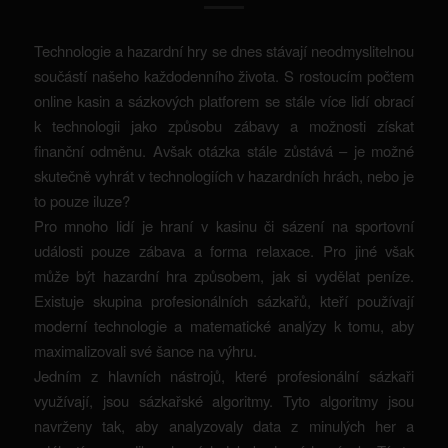
Technologie a hazardní hry se dnes stávají neodmyslitelnou
součástí našeho každodenního života. S rostoucím počtem
online kasin a sázkových platforem se stále více lidí obrací
k technologii jako způsobu zábavy a možnosti získat
finanční odměnu. Avšak otázka stále zůstává – je možné
skutečně vyhrát v technologiích v hazardních hrách, nebo je
to pouze iluze?
Pro mnoho lidí je hraní v kasinu či sázení na sportovní
události pouze zábava a forma relaxace. Pro jiné však
může být hazardní hra způsobem, jak si vydělat peníze.
Existuje skupina profesionálních sázkařů, kteří používají
moderní technologie a matematické analýzy k tomu, aby
maximalizovali své šance na výhru.
Jedním z hlavních nástrojů, které profesionální sázkaři
využívají, jsou sázkařské algoritmy. Tyto algoritmy jsou
navrženy tak, aby analyzovaly data z minulých her a