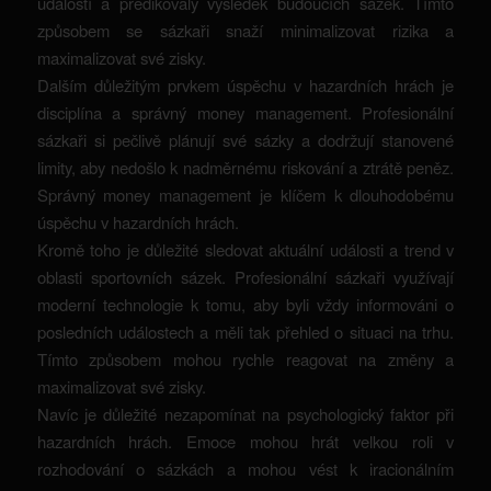
událostí a predikovaly výsledek budoucích sázek. Tímto
způsobem se sázkaři snaží minimalizovat rizika a
maximalizovat své zisky.
Dalším důležitým prvkem úspěchu v hazardních hrách je
disciplína a správný money management. Profesionální
sázkaři si pečlivě plánují své sázky a dodržují stanovené
limity, aby nedošlo k nadměrnému riskování a ztrátě peněz.
Správný money management je klíčem k dlouhodobému
úspěchu v hazardních hrách.
Kromě toho je důležité sledovat aktuální události a trend v
oblasti sportovních sázek. Profesionální sázkaři využívají
moderní technologie k tomu, aby byli vždy informováni o
posledních událostech a měli tak přehled o situaci na trhu.
Tímto způsobem mohou rychle reagovat na změny a
maximalizovat své zisky.
Navíc je důležité nezapomínat na psychologický faktor při
hazardních hrách. Emoce mohou hrát velkou roli v
rozhodování o sázkách a mohou vést k iracionálním