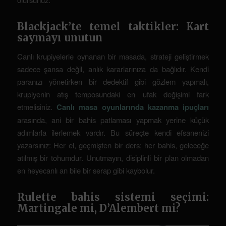
Blackjack’te temel taktikler: Kart
saymayı unutun
Canlı krupiyelerle oynanan bir masada, strateji geliştirmek
sadece şansa değil, anlık kararlarınıza da bağlıdır. Kendi
paranızı yönetirken bir dedektif gibi gözlem yapmalı,
krupiyenin atış temposundaki en ufak değişimi fark
etmelisiniz.
Canlı masa oyunlarında kazanma ipuçları
arasında, ani bir bahis patlaması yapmak yerine küçük
adımlarla ilerlemek vardır. Bu süreçte kendi efsanenizi
yazarsınız: Her el, geçmişten bir ders; her bahis, geleceğe
atılmış bir tohumdur. Unutmayın, disiplinli bir plan olmadan
en heyecanlı an bile bir serap gibi kaybolur.
Rulette bahis sistemi seçimi:
Martingale mi, D’Alembert mi?