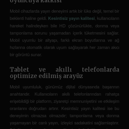
oyuncuya katkısı
Mobil cihazlarda yayın deneyimi artık bir lüks değil, temel bir
beklenti haline geldi.
Kesintisiz yayın kalitesi
, kullanıcıların
hareket halindeyken bile HD çözünürlükte, donma veya
tamponlama sorunu yaşamadan içerik tüketmesini sağlar.
Mobil uyumlu bir altyapı, farklı ekran boyutlarına ve ağ
hızlarına otomatik olarak uyum sağlayarak her zaman akıcı
bir görüntü sunar.
Tablet ve akıllı telefonlarda
optimize edilmiş arayüz
Mobil uyumluluk, günümüz dijital dünyasında başarının
anahtarıdır. Kullanıcıların akıllı telefonlarından rahatça
erişebildiği bir platform, ziyaretçi memnuniyetini ve etkileşim
oranlarını doğrudan artırır. Kesintisiz yayın kalitesi ise bu
deneyimin olmazsa olmazıdır; tamponlama veya donma
yaşamayan bir canlı yayın, izleyici sadakatini sağlamlaştırır.