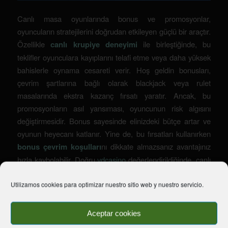
Canlı masa oyunlarında bonus ve promosyonlar,
oyuncuların stratejilerini doğrudan etkileyen güçlü bir araçtır.
Özellikle
canlı krupiye deneyimi
ile birleştiğinde, bu
teklifler oyunculara kayıplarını telafi etme veya daha yüksek
bahislerle oynama cesareti verir. Hoş geldin bonusları,
çevrim şartlarına bağlı olarak blackjack veya rulet
masalarında ekstra kazanç fırsatı yaratır. Ancak, bu
promosyonların asıl yansıması, oyuncunun risk algısını
değiştirmesidir. Bonus sayesinde elinizdeki bütçe artar ve
oyunun heyecanı katlanır. Yine de, bu fırsatları kullanırken
bonus çevrim koşulları
nı dikkate almazsanız avantajınız
hızla kaybolabilir. Doğru
vdcasino
değerlendirildiğinde, canlı
masalardaki promosyonlar oyununuzu bir adım öteye taşır
ve sizi kazanmaya bir adım daha yaklaştırır.
Utilizamos cookies para optimizar nuestro sitio web y nuestro servicio.
Hoş geldin paketleri ve canlı rulet
Aceptar cookies
özel teklifleri