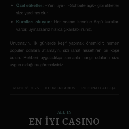
Özel etiketler:
«Yeni üye», «Sohbete açık» gibi etiketler
size yardımcı olur.
Kuralları okuyun:
Her odanın kendine özgü kuralları
vardır, uymazsanız hızlıca çıkarılabilirsiniz.
Unutmayın, ilk günlerde keşif yapmak önemlidir; hemen
popüler odalara atlamayın, sizi rahat hissettiren bir köşe
bulun. Rehberi uyguladıkça zamanla hangi odaların size
uygun olduğunu göreceksiniz.
/
/
MAYO 26, 2026
0 COMENTARIOS
POR
UNAI CALLEJA
ALL_IN
EN İYI CASINO