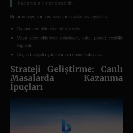
kazancı sınırlandırabilir.
Bu promosyonların yansımalarını şöyle sıralayabiliriz:
Oyuncuların risk alma eğilimi artar.
Masa seçeneklerinde (blackjack, rulet, poker) çeşitlilik
sağlanır.
Düşük bakiyeli oyuncular için erişim kolaylaşır.
Strateji Geliştirme: Canlı
Masalarda Kazanma
İpuçları