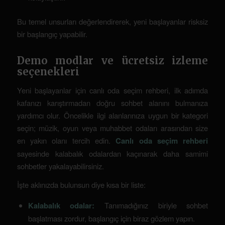
Bu temel unsurları değerlendirerek, yeni başlayanlar risksiz
bir başlangıç yapabilir.
Demo modlar ve ücretsiz izleme
seçenekleri
Yeni başlayanlar için canlı oda seçim rehberi, ilk adımda
kafanızı karıştırmadan doğru sohbet alanını bulmanıza
yardımcı olur. Öncelikle ilgi alanlarınıza uygun bir kategori
seçin; müzik, oyun veya muhabbet odaları arasından size
en yakın olanı tercih edin.
Canlı oda seçim rehberi
sayesinde kalabalık odalardan kaçınarak daha samimi
sohbetler yakalayabilirsiniz.
İşte aklınızda bulunsun diye kısa bir liste:
Kalabalık odalar:
Tanımadığınız biriyle sohbet
başlatması zordur, başlangıç için biraz gözlem yapın.