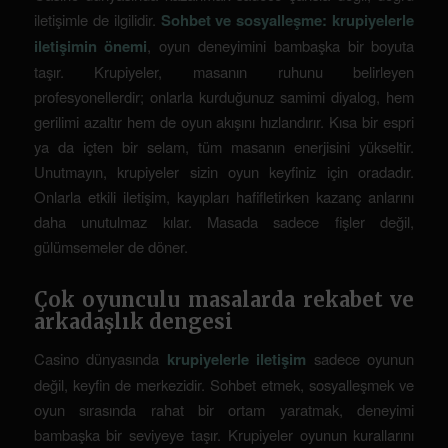
iletişimle de ilgilidir.
Sohbet ve sosyalleşme: krupiyelerle
iletişimin önemi
, oyun deneyimini bambaşka bir boyuta
taşır. Krupiyeler, masanın ruhunu belirleyen
profesyonellerdir; onlarla kurduğunuz samimi diyalog, hem
gerilimi azaltır hem de oyun akışını hızlandırır. Kısa bir espri
ya da içten bir selam, tüm masanın enerjisini yükseltir.
Unutmayın, krupiyeler sizin oyun keyfiniz için oradadır.
Onlarla etkili iletişim, kayıpları hafifletirken kazanç anlarını
daha unutulmaz kılar. Masada sadece fişler değil,
gülümsemeler de döner.
Çok oyunculu masalarda rekabet ve
arkadaşlık dengesi
Casino dünyasında
krupiyelerle iletişim
sadece oyunun
değil, keyfin de merkezidir. Sohbet etmek, sosyalleşmek ve
oyun sırasında rahat bir ortam yaratmak, deneyimi
bambaşka bir seviyeye taşır. Krupiyeler oyunun kurallarını