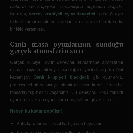
platform ve krupiyenin uzmanlığına doğrudan bağlıdır.
Sonuçta,
gerçek krupiyeli oyun deneyimi
, sanallığı aşıp
fiziksel kumarhanelerin heyecanını evinize getirerek sadık
bir kitle yaratmıştır.
Canlı masa oyunlarının sunduğu
gerçek atmosferin sırrı
Gerçek krupiyeli oyun deneyimi, kumarhane atmosferini
evinize taşıyan canlı yayın teknolojisi sayesinde popülerliğini
katlamıştır.
Canlı krupiyeli blackjack
gibi oyunlarda,
profesyonel bir sunucuyla birebir etkileşim kurar, fiziksel bir
masadaymış hissini yaşarsınız. Bu deneyim, RNG tabanlı
oyunlardan sıkılan oyunculara gerçeklik ve güven sunar.
Neden bu kadar popüler?
Anlık kararlar ve fiziksel kart çekme heyecanı
Krupiyenin sohbetiyle sosyalleşme imkanı