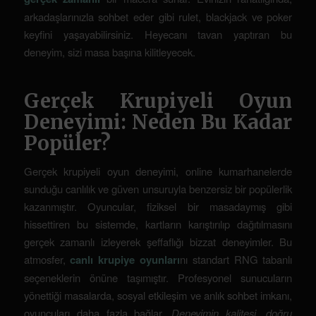
arkadaşlarınızla sohbet eder gibi rulet, blackjack ve poker
keyfini yaşayabilirsiniz. Heyecanı tavan yaptıran bu
deneyim, sizi masa başına kilitleyecek.
Gerçek Krupiyeli Oyun
Deneyimi: Neden Bu Kadar
Popüler?
Gerçek krupiyeli oyun deneyimi, online kumarhanelerde
sunduğu canlılık ve güven unsuruyla benzersiz bir popülerlik
kazanmıştır. Oyuncular, fiziksel bir masadaymış gibi
hissettiren bu sistemde, kartların karıştırılıp dağıtılmasını
gerçek zamanlı izleyerek şeffaflığı bizzat deneyimler. Bu
atmosfer,
canlı krupiye oyunları
nı standart RNG tabanlı
seçeneklerin önüne taşımıştır. Profesyonel sunucuların
yönettiği masalarda, sosyal etkileşim ve anlık sohbet imkanı,
oyuncuları daha fazla bağlar.
Deneyimin kalitesi, doğru