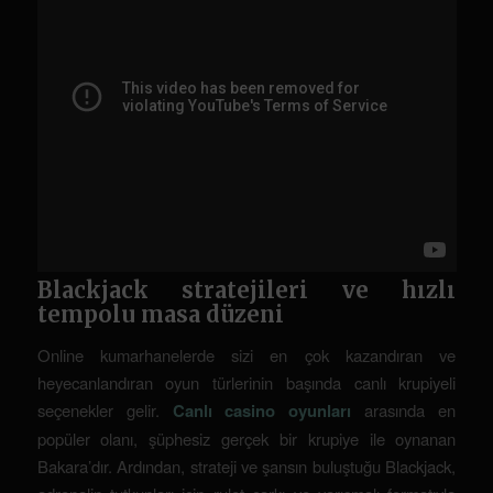
Blackjack stratejileri ve hızlı
tempolu masa düzeni
Online kumarhanelerde sizi en çok kazandıran ve
heyecanlandıran oyun türlerinin başında canlı krupiyeli
seçenekler gelir.
Canlı casino oyunları
arasında en
popüler olanı, şüphesiz gerçek bir krupiye ile oynanan
Bakara’dır. Ardından, strateji ve şansın buluştuğu Blackjack,