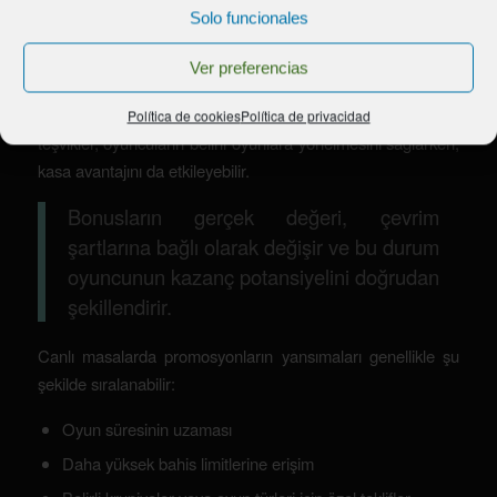
Solo funcionales
Canlı masa oyunlarında bonus ve promosyonlar, oyunculara
ek avantajlar sunarak oyun deneyimini çeşitlendirir.
Ver preferencias
Örneğin, hoş geldin bonusları veya kayıp iadeleri,
canlı
casino promosyonları
kapsamında sıkça görülür. Bu
Política de cookies
Política de privacidad
teşvikler, oyuncuların belirli oyunlara yönelmesini sağlarken,
kasa avantajını da etkileyebilir.
Bonusların gerçek değeri, çevrim
şartlarına bağlı olarak değişir ve bu durum
oyuncunun kazanç potansiyelini doğrudan
şekillendirir.
Canlı masalarda promosyonların yansımaları genellikle şu
şekilde sıralanabilir:
Oyun süresinin uzaması
Daha yüksek bahis limitlerine erişim