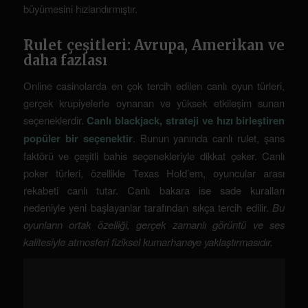
büyümesini hızlandırmıştır.
Rulet çeşitleri: Avrupa, Amerikan ve
daha fazlası
Online casinolarda en çok tercih edilen canlı oyun türleri,
gerçek krupiyelerle oynanan ve yüksek etkileşim sunan
seçeneklerdir.
Canlı blackjack, strateji ve hızı birleştiren
popüler bir seçenektir
. Bunun yanında canlı rulet, şans
faktörü ve çeşitli bahis seçenekleriyle dikkat çeker. Canlı
poker türleri, özellikle Texas Hold’em, oyuncular arası
rekabeti canlı tutar. Canlı bakara ise sade kuralları
nedeniyle yeni başlayanlar tarafından sıkça tercih edilir.
Bu
oyunların ortak özelliği, gerçek zamanlı görüntü ve ses
kalitesiyle atmosferi fiziksel kumarhaneye yaklaştırmasıdır.