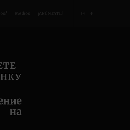
os?
Medios
¡APÚNTATE!
ЕТЕ
ЕНКУ
ение
т на