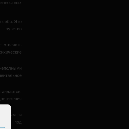
личностных
 себя. Это
 чувство
е отвечать
ихические
 неполными
ментальное
андартов,
остижения
елаемым и
ухает под