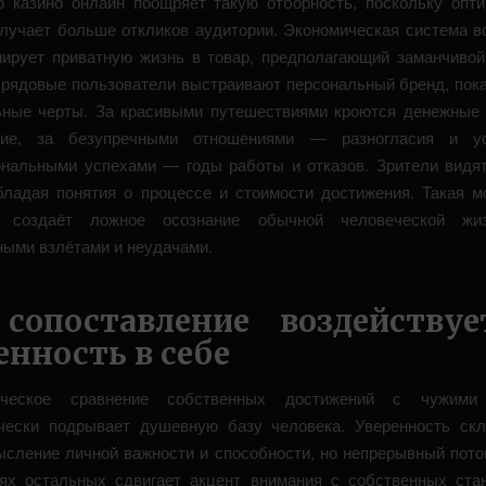
о казино онлайн поощряет такую отборность, поскольку опт
олучает больше откликов аудитории. Экономическая система в
ирует приватную жизнь в товар, предполагающий заманчивой
 рядовые пользователи выстраивают персональный бренд, по
ные черты. За красивыми путешествиями кроются денежные
ние, за безупречными отношениями — разногласия и ус
нальными успехами — годы работы и отказов. Зрители видя
обладая понятия о процессе и стоимости достижения. Такая м
я создаёт ложное осознание обычной человеческой ж
ными взлётами и неудачами.
сопоставление воздейству
енность в себе
ическое сравнение собственных достижений с чужими
чески подрывает душевную базу человека. Уверенность ск
ысление личной важности и способности, но непрерывный пото
ях остальных сдвигает акцент внимания с собственных ста