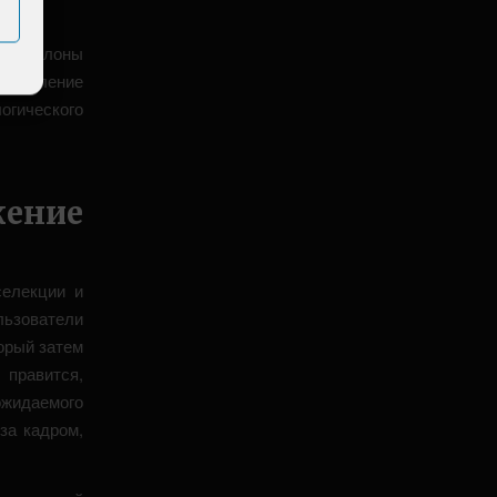
ые шаблоны
оставление
огического
ение
селекции и
ьзователи
орый затем
правится,
ожидаемого
за кадром,