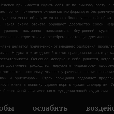
Человек принимается судить себя не по личному росту, а 
ьно прочих. Применение онлайн казино формирует безграничну
, где неизменно обнаружится кто-то более успешный, обаят
й. Такая схема отсчёта обращает довольство собой недо
у уровень постоянно повышается. Внутренний судья н
чиваясь на недостатках и пренебрегая настоящие достижения.
иятие делается подчинённой от внешнего одобрения, проявлен
тзывы. Недостаток ожидаемой отклика расценивается как дока
остоятельности. Основное доверие к себе рушится, когда 
ния достижения расходятся наружным индикаторам одобрен
сложняется, поскольку человек утрачивает соприкосновени
иями и ориентирами. Страх порицания подавляет предприи
ируя жизнь в попытку удовлетворять чужим стандартам. У
я беспокойной зависимостью от суждения онлайн аудитории.
собы ослабить воздейс