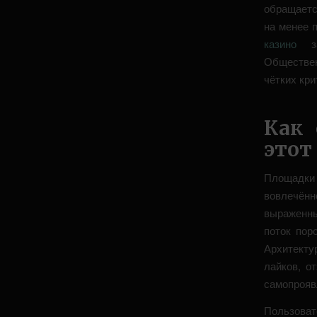
обращаетс
на менее 
казино
зап
Обществен
чётких кр
Как 
этот
Площадки
вовлечён
выраженны
поток пор
Архитекту
лайков, о
самопрояв
Пользова