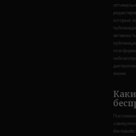
оптималь
редактиро
которые о
публикаци
активнос
публикаци
платформ
неблагопр
диспропо
жизни.
Как
бесп
Постоянно
совокупно
беспокойс