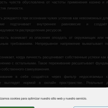
ость чувств обусловлена от частоты применения казино и 
тик личности.
ь рождается при осознании чужих успехов как невозможных для
ние подтачивает внутреннее равновесие и создаёт
ведливости распределения ресурсов.
ность возникает из опасения опоздать от окружающих или н
ьным требованиям. Непрерывное напряжение выматывает пс
озникает, когда личность расценивает собственные успехи как
внению с остальными. Такое переживание расшатывает фунда
о собственного самоуважения.
рование в себе создаётся через фильтр недосягаемых ст
е выглядят нормой в онлайн пространстве. Реальные д
тся на контрасте идеализированных образов.
одность захватывает тех, кто видит пропасть между ж
lizamos cookies para optimizar nuestro sitio web y nuestro servicio.
еским слишком колоссальным. Мотивация к прогрессу зат
нгом кажущейся неосуществимости достичь замеченного.