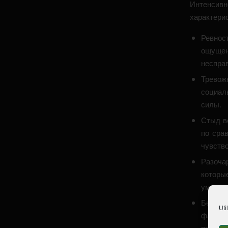
Интенсивн
характерис
Ревност
ощуще
неспра
Тревож
социал
силы.
Стыд в
по сра
чувств
Разоча
которы
умаляю
Безысх
Uti
фактич
пресси