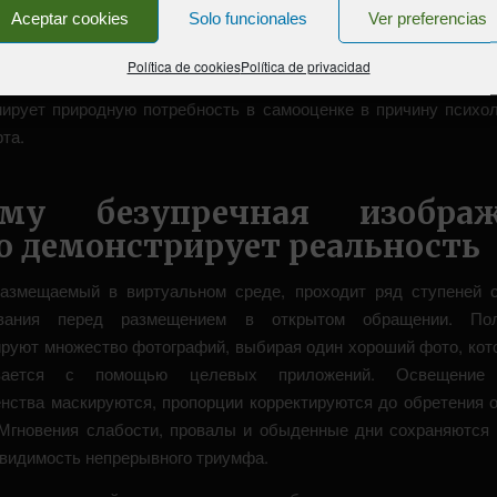
Aceptar cookies
Solo funcionales
Ver preferencias
е переживания скапливаются постепенно, создавая устойчив
Política de cookies
Política de privacidad
я себя и внешнего мира онлайн казино. Непрекращающееся соп
ирует природную потребность в самооценке в причину психол
та.
ему безупречная изображ
о демонстрирует реальность
размещаемый в виртуальном среде, проходит ряд ступеней 
ования перед размещением в открытом обращении. Пол
руют множество фотографий, выбирая один хороший фото, кот
вается с помощью целевых приложений. Освещение 
нства маскируются, пропорции корректируются до обретения 
Мгновения слабости, провалы и обыденные дни сохраняются 
видимость непрерывного триумфа.