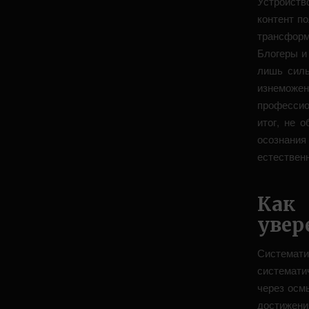
Устройств
контент п
трансформ
Блогеры и
лишь силь
изнеможе
профессио
итог, не 
осознани
естествен
Как 
увер
Системат
системати
через осм
достижени