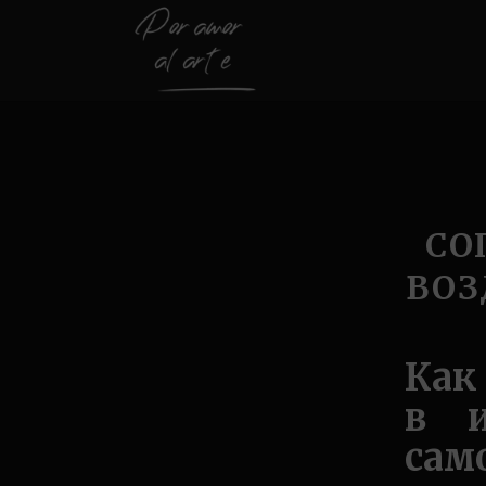
СО
ВОЗ
Как
в и
сам