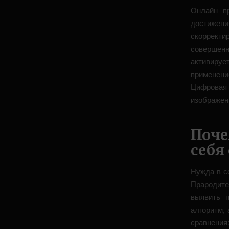
Онлайн пр
достиже
скоррект
совершенн
активиру
применени
Цифровая
изображен
Поче
себя
Нужда в с
Прародите
выявить 
алгоритм,
сравнени