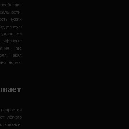
особления
еальности,
ость чужих
 будничную
 удачными
. Цифровые
ания, где
оля. Такая
ьно нормы
вает
 непростой
от лёгкого
ствование.