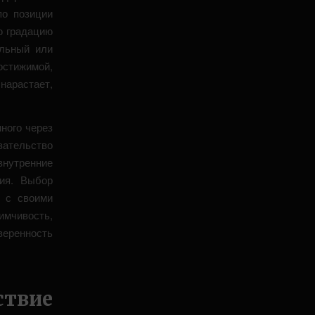
по позиции
ю градацию
ельный или
стижимой,
арастает,
ного через
зательство
внутренние
ия. Выбор
е с своими
мчивость,
веренность
твие