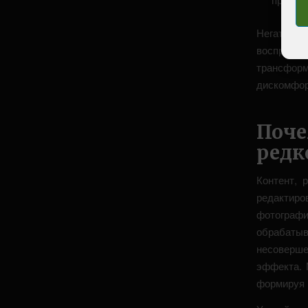
Негативны
восприяти
трансформ
дискомфор
Поч
редк
Контент, 
редактир
фотографи
обрабаты
несоверше
эффекта. 
формируя 