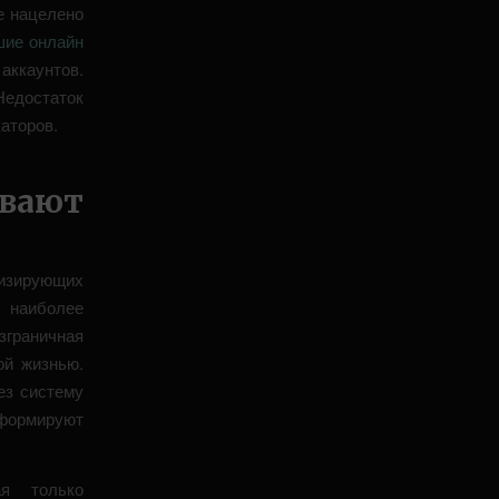
е нацелено
шие онлайн
ккаунтов.
Недостаток
аторов.
ивают
изирующих
 наиболее
зграничная
ой жизнью.
ез систему
сформируют
ая только