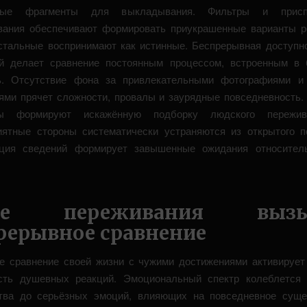
ные фрагменты для выкладывания. Фильтры и присп
вания обеспечивают формировать приукрашенные варианты р
стальные воспринимают как истинные. Беспрерывная доступн
й делает сравнение постоянным процессом, встроенным в
ть. Отсутствие фона за привлекательными фотографиями и
ями прячет сложности, провалы и заурядные повседневность
ы формируют искажённую подборку людского пережив
иятные стороны систематически устраняются из открытого п
рция сведений формирует завышенные ожидания относител
ие переживания вызы
рерывное сравнение
е сравнение своей жизни с чужими достижениями активирует
сть душевных реакций. Эмоциональный спектр колеблется 
тва до серьёзных эмоций, влияющих на повседневное суще