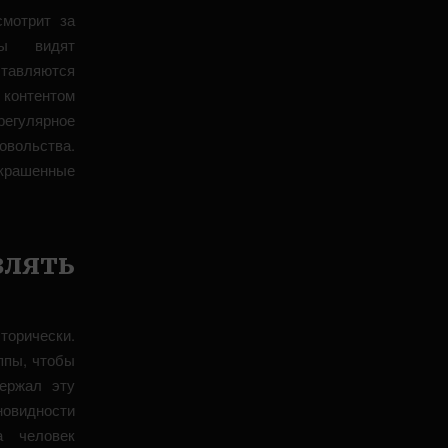
смотрит за
ры видят
тавляются
 контентом
егулярное
овольства.
крашенные
влять
торически.
ппы, чтобы
ержал эту
новидности
а человек