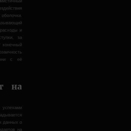
имистичный
оздействия
 оболочки.
казывающий
 расходы и
тупки, за
т конечный
озаичность
изни с её
ет на
 успехами
ладывается
к данных о
ндартов на