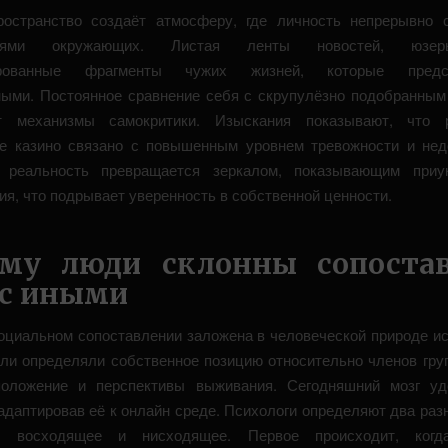
остранство создаёт атмосферу, где личность непрерывно 
ниями окружающих. Листая ленты новостей, юзе
ированные фрагменты чужих жизней, которые предс
ыми. Постоянное сравнение себя с скрупулёзно подобранным
ет механизмы самокритики. Изыскания показывают, что р
е казино связано с повышенным уровнем тревожности и нед
 реальность превращается зеркалом, показывающим приу
ия, что подрывает уверенность в собственной ценности.
му люди склонны сопоста
 с иными
оциальном сопоставлении заложена в человеческой природе ис
ли определяли собственное позицию относительно членов гру
положение и перспективы выживания. Сегодняшний мозг уд
 адаптировав её к онлайн среде. Психологи определяют два раз
я: восходящее и нисходящее. Первое происходит, когд