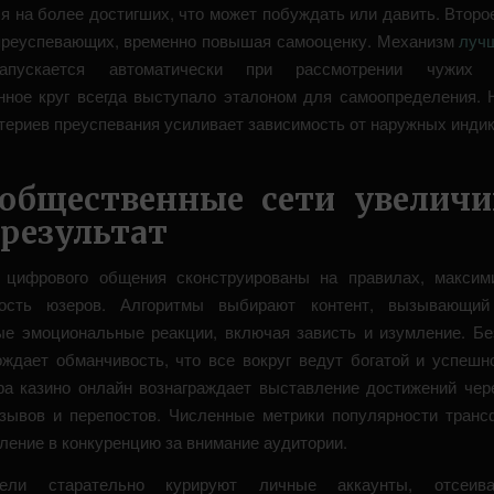
я на более достигших, что может побуждать или давить. Второ
преуспевающих, временно повышая самооценку. Механизм
луч
ускается автоматически при рассмотрении чужих а
ное круг всегда выступало эталоном для самоопределения. 
итериев преуспевания усиливает зависимость от наружных индик
общественные сети увелич
 результат
 цифрового общения сконструированы на правилах, максим
ность юзеров. Алгоритмы выбирают контент, вызывающий
е эмоциональные реакции, включая зависть и изумление. Бе
ождает обманчивость, что все вокруг ведут богатой и успешн
ра казино онлайн вознаграждает выставление достижений чер
тзывов и перепостов. Численные метрики популярности тран
ление в конкуренцию за внимание аудитории.
тели старательно курируют личные аккаунты, отсеив