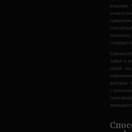
внешние. 
относител
сравнения
способны
поскольк
сосредота
Самовоспр
лайки и о
своей нес
пережива
выборов о
стремлен
трансформ
замещаетс
Спо