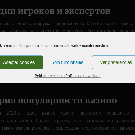
ции игроков и экспертов
льзователей на форумах неоднозначны. Многие хвалят казино
ия, отмечая, что «некоторые казино действительно делаю
ния!» Однако эксперты рынка акцентируют внимание н
й информации о бонусах.
lizamos cookies para optimizar nuestro sitio web y nuestro servicio.
также звучит в адрес многих операторов, ведь страх ок
Aceptar cookies
Solo funcionales
Ver preferencias
стве все еще актуален. Значительная часть игроков стал
и в выборе надежного казино, поэтому прозрачность и довери
Política de cookies
Política de privacidad
 факторами.
рия популярности казино
 2020-х годов рынок казино претерпел серьезные и
тельство стало более строгим, что повлияло на развитие
 таким изменениям, как легализация и регулирование, множе