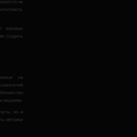
еряется не
нтеллекта.
т игровых
им создать
ленные на
зователей
 Множество
и акциями.
нусы, но и
ть метрики