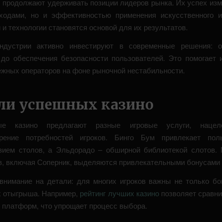
s, продолжают удерживать позиции лидеров рынка. Их успех изм
ходами, но и эффективностью применения искусственного и
и технологии становятся основой для их результатов.
ндустрии активно инвестируют в современные решения: о
до обеспечения безопасности пользователей. Это помогает 
ежных операторов на фоне рыночной нестабильности.
ли успешных казино
ые казино предлагают разные игровые услуги, наце
орение потребностей игроков. Бинго Бум привлекает поль
зием столов, а Эльдорадо – обширной библиотекой слотов.
в, включая Соперник, выделяются привлекательными бонусами 
внимание на детали: для многих игроков важны не только бо
х отыгрыша. Например,
рейтинг лучших казино
позволяет сравни
 платформ, что упрощает процесс выбора.