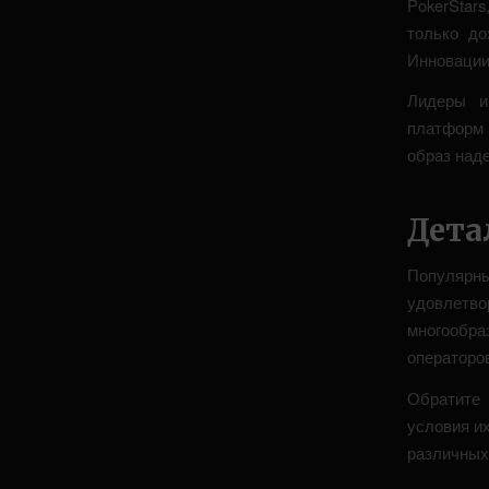
PokerStar
только до
Инновации 
Лидеры и
платформ 
образ над
Дета
Популярн
удовлетв
многообра
операторо
Обратите 
условия и
различных