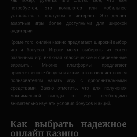
потребуется, это компьютер или мобильное
устройство с доступом в интернет. Это делает
азартные игры более доступными для широкой
аудитории.
Кроме того, онлайн казино предлагают широкий выбор
игр и бонусов. Игроки могут выбирать из сотен
различных игр, включая классические и современные
варианты. Многие платформы предлагают
приветственные бонусы и акции, что позволяет новым
пользователям начать игру с дополнительными
средствами. Важно отметить, что для получения
максимальной выгоды от игры необходимо
внимательно изучать условия бонусов и акций.
Как выбрать надежное
онлайн казино