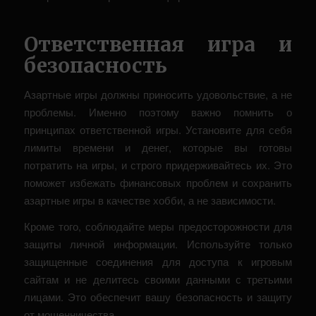
Ответственная игра и
безопасность
Азартные игры должны приносить удовольствие, а не
проблемы. Именно поэтому важно помнить о
принципах ответственной игры. Установите для себя
лимиты времени и денег, которые вы готовы
потратить на игры, и строго придерживайтесь их. Это
поможет избежать финансовых проблем и сохранить
азартные игры в качестве хобби, а не зависимости.
Кроме того, соблюдайте меры предосторожности для
защиты личной информации. Используйте только
защищенные соединения для доступа к игровым
сайтам и не делитесь своими данными с третьими
лицами. Это обеспечит вашу безопасность и защиту
от мошенничества.