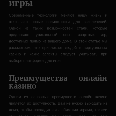
игры
Современные технологии меняют нашу жизнь и
открывают новые возможности для развлечений.
Одной из таких возможностей стали, которые
предлагают уникальный опыт азартных игр,
доступных прямо из вашего дома. В этой статье мы
рассмотрим, что привлекает людей в виртуальных
казино и какие аспекты следует учитывать при
выборе платформы для игры.
Преимущества онлайн
казино
Одним из основных преимуществ онлайн казино
является их доступность. Вам не нужно выходить из
дома, чтобы насладиться любимыми играми, такими
как покер, рулетка или слоты. Все, что вам