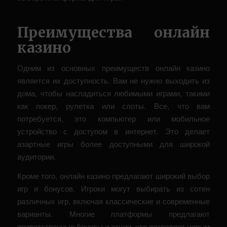
Преимущества онлайн
казино
Одним из основных преимуществ онлайн казино
является их доступность. Вам не нужно выходить из
дома, чтобы насладиться любимыми играми, такими
как покер, рулетка или слоты. Все, что вам
потребуется, это компьютер или мобильное
устройство с доступом в интернет. Это делает
азартные игры более доступными для широкой
аудитории.
Кроме того, онлайн казино предлагают широкий выбор
игр и бонусов. Игроки могут выбирать из сотен
различных игр, включая классические и современные
варианты. Многие платформы предлагают
приветственные бонусы и акции, что позволяет новым