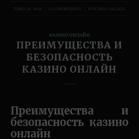
/
/
JUNIO 26, 2026
0 COMENTARIOS
POR
UNAI CALLEJA
КАЗИНО ОНЛАЙН
ПРЕИМУЩЕСТВА И
БЕЗОПАСНОСТЬ
КАЗИНО ОНЛАЙН
Преимущества и
безопасность казино
онлайн