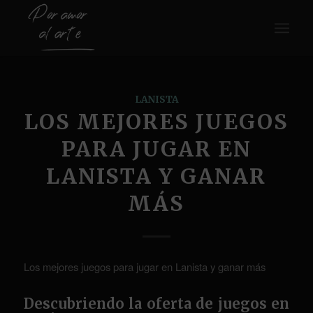
LANISTA
LOS MEJORES JUEGOS
PARA JUGAR EN
LANISTA Y GANAR
MÁS
Los mejores juegos para jugar en Lanista y ganar más
Descubriendo la oferta de juegos en