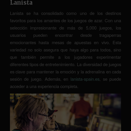
Lanista
Lanista se ha consolidado como uno de los destinos
favoritos para los amantes de los juegos de azar. Con una
selección impresionante de más de 5,000 juegos, los
usuarios pueden encontrar desde tragaperras
emocionantes hasta mesas de apuestas en vivo. Esta
variedad no solo asegura que haya algo para todos, sino
que también permite a los jugadores experimentar
diferentes tipos de entretenimiento. La diversidad de juegos
es clave para mantener la emoción y la adrenalina en cada
sesión de juego. Además, en
lanista-spain.es
, se puede
acceder a una experiencia completa.