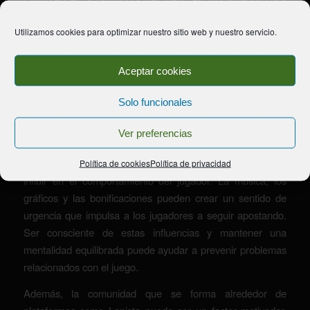
disfrutar de una experiencia de juego saludable en Lanista.
Utilizamos cookies para optimizar nuestro sitio web y nuestro servicio.
La emoción que produce jugar puede llevar a algunos
jugadores a apostar más de lo que deberían, por lo que es
esencial establecer límites personales. La adrenalina que
Aceptar cookies
se experimenta al jugar puede ser adictiva, y reconocer
cuándo tomar un descanso es parte de un juego
Solo funcionales
responsable.
Ver preferencias
El ambiente de un casino en línea como Lanista está
diseñado para ser atractivo y emocionante, lo que puede
Política de cookies
Política de privacidad
influir en el comportamiento del jugador. La música, los
gráficos y las bonificaciones pueden crear un sentido de
urgencia que impulsa a los jugadores a seguir apostando.
Ser consciente de estas influencias y mantener una
mentalidad equilibrada puede ayudar a prevenir problemas
relacionados con el juego.
Además, la comunidad que se forma alrededor de