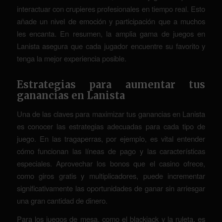
interactuar con crupieres profesionales en tiempo real. Esto
añade un nivel de emoción y participación que a muchos
les encanta. En resumen, la amplia gama de juegos en
Lanista asegura que cada jugador encuentre su favorito y
tenga la mejor experiencia posible.
Estrategias para aumentar tus
ganancias en Lanista
Una de las claves para maximizar tus ganancias en Lanista
es conocer las estrategias adecuadas para cada tipo de
juego. En las tragaperras, por ejemplo, es vital entender
cómo funcionan las líneas de pago y las características
especiales. Aprovechar los bonos que el casino ofrece,
como giros gratis y multiplicadores, puede incrementar
significativamente las oportunidades de ganar sin arriesgar
una gran cantidad de dinero.
Para los juegos de mesa, como el blackjack y la ruleta, es