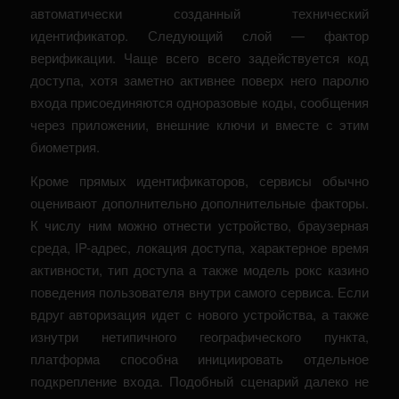
автоматически созданный технический
идентификатор. Следующий слой — фактор
верификации. Чаще всего всего задействуется код
доступа, хотя заметно активнее поверх него паролю
входа присоединяются одноразовые коды, сообщения
через приложении, внешние ключи и вместе с этим
биометрия.
Кроме прямых идентификаторов, сервисы обычно
оценивают дополнительно дополнительные факторы.
К числу ним можно отнести устройство, браузерная
среда, IP-адрес, локация доступа, характерное время
активности, тип доступа а также модель рокс казино
поведения пользователя внутри самого сервиса. Если
вдруг авторизация идет с нового устройства, а также
изнутри нетипичного географического пункта,
платформа способна инициировать отдельное
подкрепление входа. Подобный сценарий далеко не