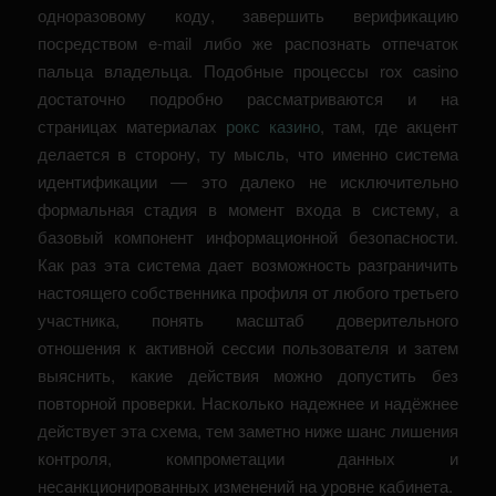
одноразовому коду, завершить верификацию
посредством e-mail либо же распознать отпечаток
пальца владельца. Подобные процессы rox casino
достаточно подробно рассматриваются и на
страницах материалах
рокс казино
, там, где акцент
делается в сторону, ту мысль, что именно система
идентификации — это далеко не исключительно
формальная стадия в момент входа в систему, а
базовый компонент информационной безопасности.
Как раз эта система дает возможность разграничить
настоящего собственника профиля от любого третьего
участника, понять масштаб доверительного
отношения к активной сессии пользователя и затем
выяснить, какие действия можно допустить без
повторной проверки. Насколько надежнее и надёжнее
действует эта схема, тем заметно ниже шанс лишения
контроля, компрометации данных и
несанкционированных изменений на уровне кабинета.