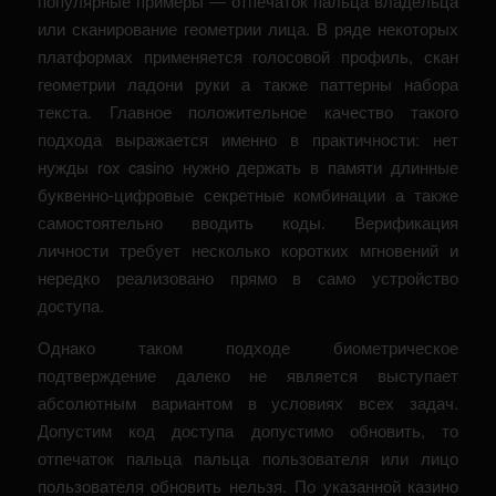
популярные примеры — отпечаток пальца владельца
или сканирование геометрии лица. В ряде некоторых
платформах применяется голосовой профиль, скан
геометрии ладони руки а также паттерны набора
текста. Главное положительное качество такого
подхода выражается именно в практичности: нет
нужды rox casino нужно держать в памяти длинные
буквенно-цифровые секретные комбинации а также
самостоятельно вводить коды. Верификация
личности требует несколько коротких мгновений и
нередко реализовано прямо в само устройство
доступа.
Однако таком подходе биометрическое
подтверждение далеко не является выступает
абсолютным вариантом в условиях всех задач.
Допустим код доступа допустимо обновить, то
отпечаток пальца пальца пользователя или лицо
пользователя обновить нельзя. По указанной казино