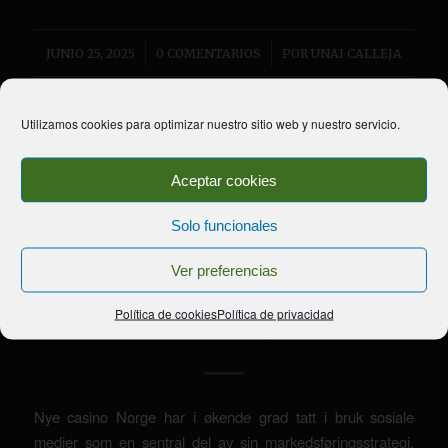
/
/
JUNIO 25, 2025
0 COMENTARIOS
POR
UNAI CALLEJA
Utilizamos cookies para optimizar nuestro sitio web y nuestro servicio.
NYE CASINO NORGE
HVORDAN NYE
Aceptar cookies
CASINOER I NORGE
Solo funcionales
BRUKER SOSIALE
Ver preferencias
MEDIER FOR
Política de cookies
Política de privacidad
MARKEDSFØRING
Nye casino Norge har i økende grad tatt i bruk sosiale
medier som en sentral del av sin markedsføringsstrategi.