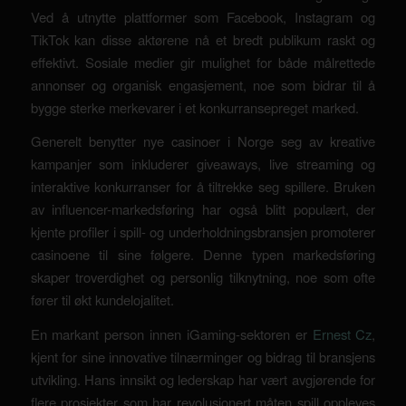
Ved å utnytte plattformer som Facebook, Instagram og
TikTok kan disse aktørene nå et bredt publikum raskt og
effektivt. Sosiale medier gir mulighet for både målrettede
annonser og organisk engasjement, noe som bidrar til å
bygge sterke merkevarer i et konkurransepreget marked.
Generelt benytter nye casinoer i Norge seg av kreative
kampanjer som inkluderer giveaways, live streaming og
interaktive konkurranser for å tiltrekke seg spillere. Bruken
av influencer-markedsføring har også blitt populært, der
kjente profiler i spill- og underholdningsbransjen promoterer
casinoene til sine følgere. Denne typen markedsføring
skaper troverdighet og personlig tilknytning, noe som ofte
fører til økt kundelojalitet.
En markant person innen iGaming-sektoren er
Ernest Cz
,
kjent for sine innovative tilnærminger og bidrag til bransjens
utvikling. Hans innsikt og lederskap har vært avgjørende for
flere prosjekter som har revolusjonert måten spill oppleves