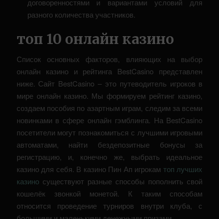
договоренностями и вариантами условий для
разного количества участников.
топ 10 онлайн казино
Список основных факторов, влияющих на выбор
онлайн казино и рейтинга BestCasino представлен
ниже. Сайт BestCasino – это путеводитель игроков в
мире онлайн казино. Мы формируем рейтинг казино,
создаем пособия по азартным играм, следим за всеми
новинками в сфере онлайн гэмблинга. На BestCasino
посетители могут познакомиться с лучшими игровыми
автоматами, найти бездепозитные бонусы за
регистрацию, и, конечно же, выбрать идеальное
казино для себя. В казино Пин Ап игрокам
топ лучших
казино
существуют разные способы пополнить свой
кошелёк звонкой монетой. К таким способам
относится проведение турниров внутри клуба, с
большими и маленькими денежными призами.