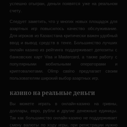
успешно отыгран, деньги появятся уже на реальном
счету.
Следует заметить, что у многих новых площадок для
азартных игр повысилось качество обслуживание.
Для игроков из Казахстана критически важен удобный
ввод и вывод средств в тенге. Большинство лучших
онлайн казино из рейтинга поддерживает депозиты с
банковских карт Visa и Mastercard, а также работу с
популярными мобильными операторами и
криптовалютами. Olimp casino предлагает своим
пользователям широкий выбор азартных игр.
казино на реальные деньги
Вы можете играть в онлайн-казино на гривны,
доллары, евро, рубли и другие денежные единицы.
Так как большинство онлайн-казино не поддерживает
смену валюты по ходу игры, при регистрации нужно