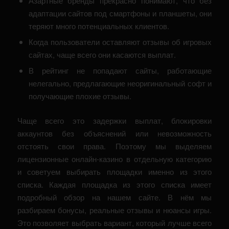
Азартные бренды прекрасно понимают, что без
адаптации сайтов под смартфоны и планшеты, они
теряют много потенциальных клиентов.
Когда пользователи оставляют отзывы об игровых
сайтах, чаще всего они касаются выплат.
В рейтинг не попадают сайты, работающие
нелегально, предлагающие неоригинальный софт и
получающие плохие отзывы.
Чаще всего это задержки выплат, блокировки
аккаунтов без объяснений или невозможность
отстоять свои права. Поэтому мы выделяем
лицензионные онлайн-казино в отдельную категорию
и советуем выбирать площадки именно из этого
списка. Каждая площадка из этого списка имеет
подробный обзор на нашем сайте. В нём мы
разбираем бонусы, реальные отзывы и нюансы игры.
Это позволяет выбрать вариант, который лучше всего