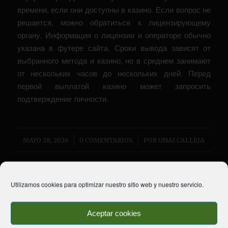
времени, если они доступны в казино. Если вопрос не
решается, можно обратиться к лицензирующему
органу. Информация о лицензии и операторе обычно
указана в футере сайта. Сроки вывода зависят от
выбранного метода и казино, но в среднем занимают
от нескольких часов до нескольких дней. Перед
первой выплатой казино может запросить
подтверждение личности.
/
/
MAYO 28, 2026
0 COMENTARIOS
POR
UNAI CALLEJA
2999A Z
Utilizamos cookies para optimizar nuestro sitio web y nuestro servicio.
СПИСОК КАЗИНО
Aceptar cookies
ОНЛАЙН С