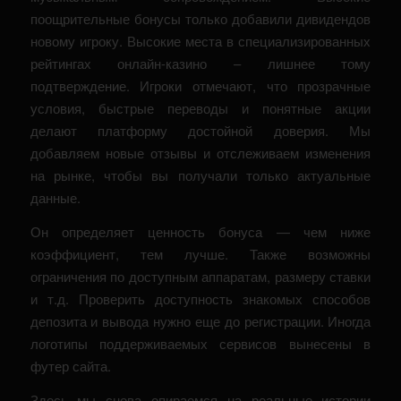
поощрительные бонусы только добавили дивидендов
новому игроку. Высокие места в специализированных
рейтингах онлайн-казино – лишнее тому
подтверждение. Игроки отмечают, что прозрачные
условия, быстрые переводы и понятные акции
делают платформу достойной доверия. Мы
добавляем новые отзывы и отслеживаем изменения
на рынке, чтобы вы получали только актуальные
данные.
Он определяет ценность бонуса — чем ниже
коэффициент, тем лучше. Также возможны
ограничения по доступным аппаратам, размеру ставки
и т.д. Проверить доступность знакомых способов
депозита и вывода нужно еще до регистрации. Иногда
логотипы поддерживаемых сервисов вынесены в
футер сайта.
Здесь мы снова опираемся на реальные истории