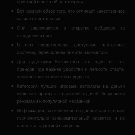
приятной и честной платформы.
Вот краткий обзор того, что отличает качественное
казино от остальных.
Они заключаются в открутке вейджера за
отведенный срок.
В нем представлены доступные платежные
системы, перечислены лимиты и комиссии.
Для аудитории Казахстана это один из тех
брендов, где важнее удобство и лёгкость старта,
чем сложная экосистема продукта.
Категория лучшие игровые автоматы на деньги
включает проекты с высокой отдачей, бонусными
режимами и популярной механикой.
Информация, размещённая на данном сайте, носит
исключительно ознакомительный характер и не
является гарантией выигрыша.