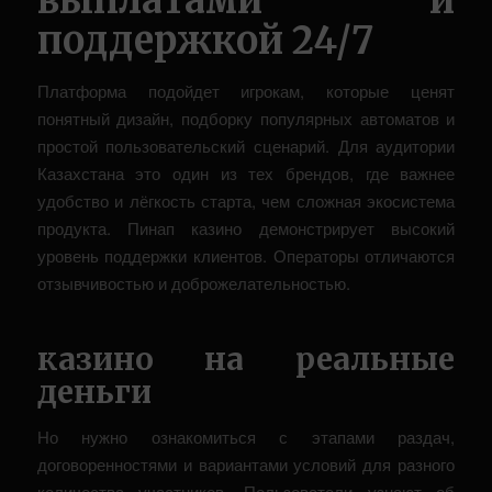
выплатами и
поддержкой 24/7
Платформа подойдет игрокам, которые ценят
понятный дизайн, подборку популярных автоматов и
простой пользовательский сценарий. Для аудитории
Казахстана это один из тех брендов, где важнее
удобство и лёгкость старта, чем сложная экосистема
продукта. Пинап казино демонстрирует высокий
уровень поддержки клиентов. Операторы отличаются
отзывчивостью и доброжелательностью.
казино на реальные
деньги
Но нужно ознакомиться с этапами раздач,
договоренностями и вариантами условий для разного
количества участников. Пользователи узнают об