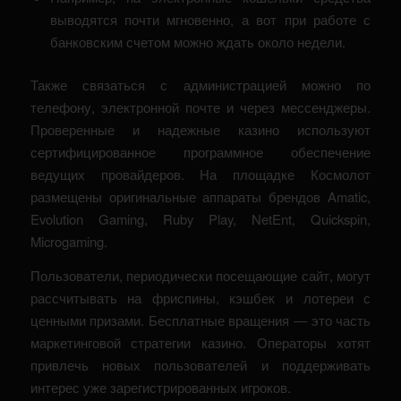
выводятся почти мгновенно, а вот при работе с
банковским счетом можно ждать около недели.
Также связаться с администрацией можно по
телефону, электронной почте и через мессенджеры.
Проверенные и надежные казино используют
сертифицированное программное обеспечение
ведущих провайдеров. На площадке Космолот
размещены оригинальные аппараты брендов Amatic,
Evolution Gaming, Ruby Play, NetEnt, Quickspin,
Microgaming.
Пользователи, периодически посещающие сайт, могут
рассчитывать на фриспины, кэшбек и лотереи с
ценными призами. Бесплатные вращения — это часть
маркетинговой стратегии казино. Операторы хотят
привлечь новых пользователей и поддерживать
интерес уже зарегистрированных игроков.