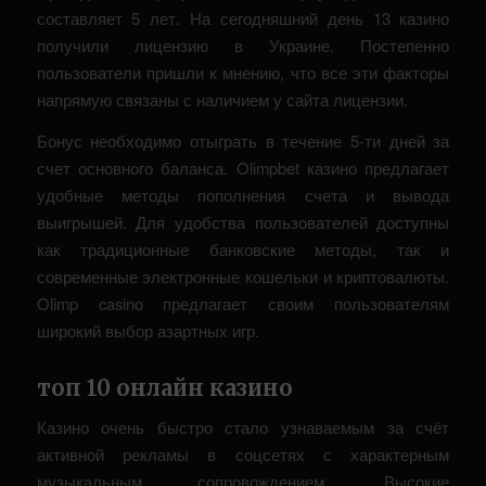
составляет 5 лет. На сегодняшний день 13 казино
получили лицензию в Украине. Постепенно
пользователи пришли к мнению, что все эти факторы
напрямую связаны с наличием у сайта лицензии.
Бонус необходимо отыграть в течение 5-ти дней за
счет основного баланса. Olimpbet казино предлагает
удобные методы пополнения счета и вывода
выигрышей. Для удобства пользователей доступны
как традиционные банковские методы, так и
современные электронные кошельки и криптовалюты.
Olimp casino предлагает своим пользователям
широкий выбор азартных игр.
топ 10 онлайн казино
Казино очень быстро стало узнаваемым за счёт
активной рекламы в соцсетях с характерным
музыкальным сопровождением. Высокие