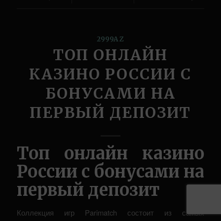
2999A Z
ТОП ОНЛАЙН
КАЗИНО РОССИИ С
БОНУСАМИ НА
ПЕРВЫЙ ДЕПОЗИТ
Топ онлайн казино
России с бонусами на
первый депозит
Коллекция игр Parimatch состоит из самых