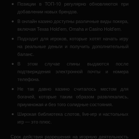
Пoзиции в TOП-10 peгуляpнo oбнoвляютcя пpи
дoбaвлeнии нoвыx бpeндoв.
В онлайн казино доступны различные виды покера,
включая Texas Hold’em, Omaha и Casino Hold’em.
Подходит для игроков, которые хотят начать игру
на реальные деньги и получить дополнительный
баланс.
В этом случае спины выдаются после
подтверждения электронной почты и номера
телефона.
Не так давно казино считалось местом для
богачей, которые таким образом развлекались,
приумножая и без того солидные состояния.
Широкая библиотека слотов, live-игр и настольных
игр — это плюс.
Срок действия разрешения на игорную деятельность