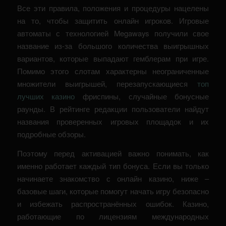
Все эти правила, положения и процедуры нацелены
на то, чтобы защитить онлайн игроков. Игровые
автоматы с технологией Megaways получили свое
название из-за большого количества выигрышных
вариантов, которые выпадают гемблерам при игре.
Помимо этого слотам характерны неограниченные
множители выигрышей, перезапускающиеся
топ
лучших казино
фриспины, случайные бонусные
раунды. В рейтинге редакции пользователи найдут
названия проверенных игровых площадок и их
подробные обзоры.
Поэтому перед активацией важно понимать, как
именно работает каждый тип бонуса. Если вы только
начинаете знакомство с онлайн казино, ниже –
базовые шаги, которые помогут начать игру безопасно
и избежать распространённых ошибок. Казино,
работающие по лицензиям международных