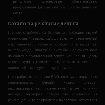
выполняют финансовые обязательства,
предоставляя разные способы снятия денег со
счета.
казино на реальные деньги
Игрокам с небольшим бюджетом необходим низкий
минимальный вывод, хайроллерам — увеличенный
максимальный. Лимиты отображаются в кассе при
выборе каждой платежной системы. Верить отзывам
на сайтах с сомнительной репутацией нельзя. Здесь
много покупных комментариев, которые не позволят
сделать объективную оценку оператора.
Игры работают на основе RNG, поэтому выигрыши не
гарантированы. Онлайн казино следует
рассматривать как развлечение, а не источник
дохода. Некоторые бренды мы исключили из
рекомендаций из-за проблем с выплатами, отсутствия