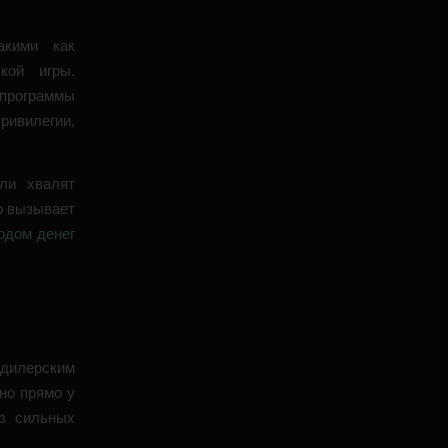
акими как
кой игры.
программы
ривилегии,
ли хвалят
то вызывает
одом денег
илерским
но прямо у
из сильных