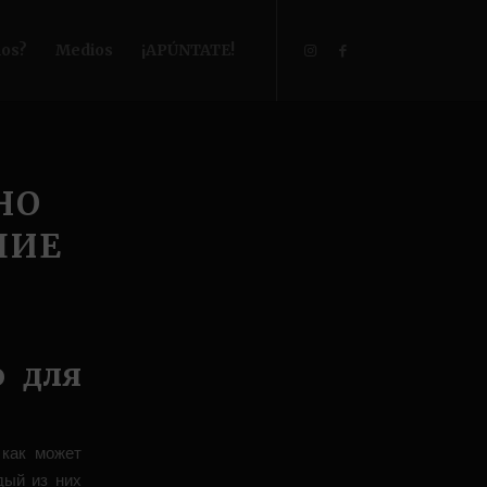
os?
Medios
¡APÚNTATE!
НО
ШИЕ
о для
 как может
дый из них