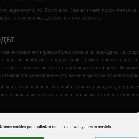
тся надежности, то Восточное Казино имеет положительные
плат, что укрепляет доверие к этому варианту.
оды
 казино позволяет игрокам более осознанно подходить к выбору
итывая разнообразие предложений, важно внимательно от
, которые помогут выбрать подходящую платформу. Наприме
и отзывов пользователей — это важные факторы в принятии реш
забывать и о проверенных онлайн казино с выводом денег росси
ают безопасный игровой процесс и высокую степень удовлет
 рассмотренных казино имеет свои преимущества и недостатк
ачально понимать, что именно вы ищете в онлайн казино.
lizamos cookies para optimizar nuestro sitio web y nuestro servicio.
на предложенные бонусы, поддержку клиентов и выбор игр. 
и идеальное место для игры на деньги.