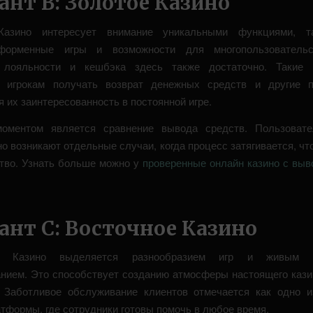
ант B: Золотое Казино
Казино интересует внимание уникальными функциями, т
тформенные игры и возможности для многопользовательс
 лояльности и кешбэка здесь также достаточно. Такие 
 игрокам получать возврат денежных средств и другие п
 их заинтересованность в постоянной игре.
оментом является сравнение вывода средств. Пользовате
но возникают отдельные случаи, когда процесс затягивается, ч
тво. Узнать больше можно у
проверенные онлайн казино с выв
ант C: Восточное Казино
ое Казино выделяется разнообразием игр и живым д
нием. Это способствует созданию атмосферы настоящего кази
 Заботливое обслуживание клиентов отмечается как одно 
атформы, где сотрудники готовы помочь в любое время.