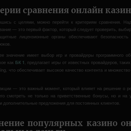
ерии сравнения онлайн кази
шись с целями, можно перейти к критериям сравнения. На
вание — это первый фактор, который следует проверить, выбир
ащитные лицензионные органы обеспечивают безопасность
оков.
е значение имеет выбор игр и провайдеры программного об
кое как
БК 1
, предлагает игры от известных провайдеров, таких
ming, что обеспечивает высокое качество контента и множество
акции — это важный момент, который влияет на решение о ре
го смотреть не только на приветственные бонусы, но и на 
и дополнительные предложения для постоянных клиентов.
нение популярных казино о