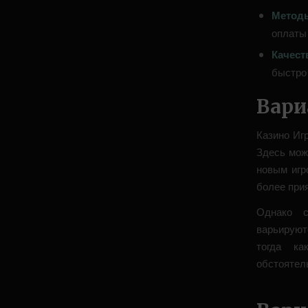
Метод
оплаты 
Качест
быстро
Вари
Казино Иг
Здесь мож
новым игр
более при
Однако с
варьируют
тогда ка
обстоятел