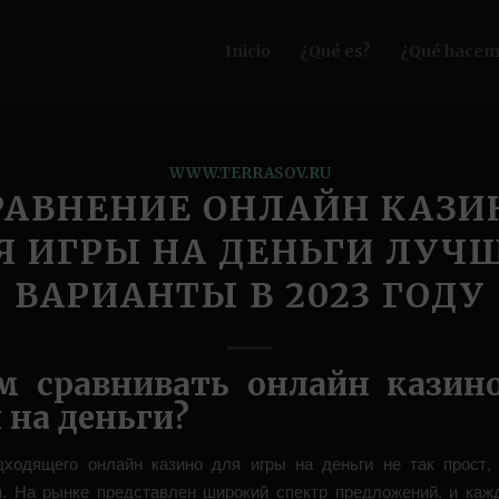
Inicio
¿Qué es?
¿Qué hacem
WWW.TERRASOV.RU
РАВНЕНИЕ ОНЛАЙН КАЗИ
Я ИГРЫ НА ДЕНЬГИ ЛУЧ
ВАРИАНТЫ В 2023 ГОДУ
м сравнивать онлайн казин
 на деньги?
ходящего онлайн казино для игры на деньги не так прост,
я. На рынке представлен широкий спектр предложений, и каж