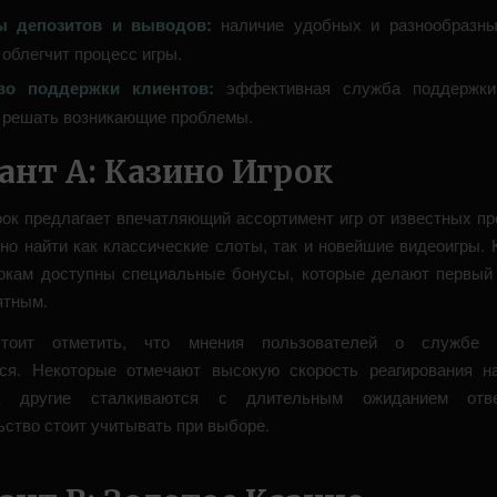
ы депозитов и выводов:
наличие удобных и разнообразны
облегчит процесс игры.
во поддержки клиентов:
эффективная служба поддержки
 решать возникающие проблемы.
ант A: Казино Игрок
рок предлагает впечатляющий ассортимент игр от известных пр
но найти как классические слоты, так и новейшие видеоигры. К
окам доступны специальные бонусы, которые делают первый
ятным.
тоит отметить, что мнения пользователей о службе 
ся. Некоторые отмечают высокую скорость реагирования н
к другие сталкиваются с длительным ожиданием отв
ьство стоит учитывать при выборе.