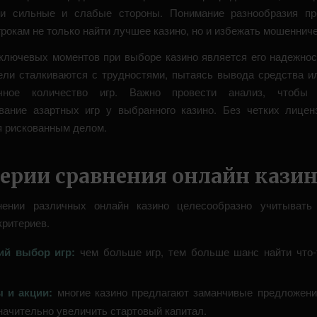
ои сильные и слабые стороны. Понимание разнообразия пр
рокам не только найти лучшее казино, но и избежать мошенниче
ключевых моментов при выборе казино является его надежнос
ели сталкиваются с трудностями, пытаясь вывода средства и
очное количество игр. Важно провести анализ, чтобы 
вание азартных игр у выбранного казино. Без четких лицен
я рискованным делом.
ерии сравнения онлайн кази
нении различных онлайн казино целесообразно учитывать 
критериев.
ий выбор игр:
чем больше игр, тем больше шанс найти что-
 и акции:
многие казино предлагают заманчивые предложени
начительно увеличить стартовый капитал.