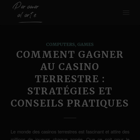
COMPUTERS, GAMES
COMMENT GAGNER
AU CASINO
TERRESTRE :
STRATÉGIES ET
CONSEILS PRATIQUES
Le monde des casinos terrestres est fascinant et attire des
millions de joueurs chaque année. Que ce soit pour le