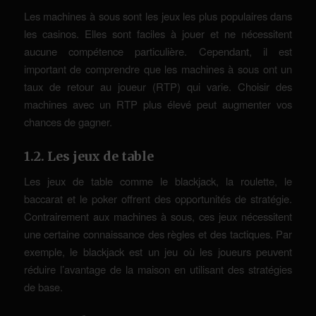
Les machines à sous sont les jeux les plus populaires dans
les casinos. Elles sont faciles à jouer et ne nécessitent
aucune compétence particulière. Cependant, il est
important de comprendre que les machines à sous ont un
taux de retour au joueur (RTP) qui varie. Choisir des
machines avec un RTP plus élevé peut augmenter vos
chances de gagner.
1.2. Les jeux de table
Les jeux de table comme le blackjack, la roulette, le
baccarat et le poker offrent des opportunités de stratégie.
Contrairement aux machines à sous, ces jeux nécessitent
une certaine connaissance des règles et des tactiques. Par
exemple, le blackjack est un jeu où les joueurs peuvent
réduire l’avantage de la maison en utilisant des stratégies
de base.