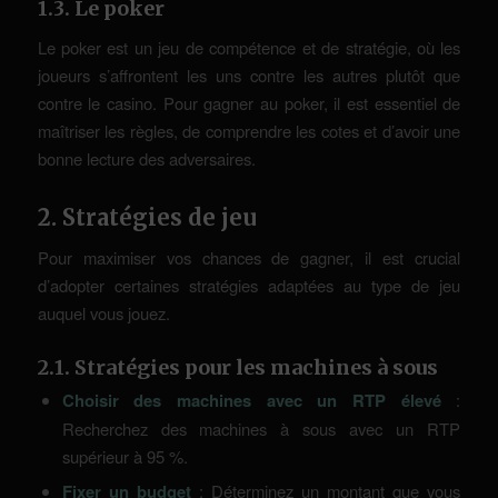
1.3. Le poker
Le poker est un jeu de compétence et de stratégie, où les
joueurs s’affrontent les uns contre les autres plutôt que
contre le casino. Pour gagner au poker, il est essentiel de
maîtriser les règles, de comprendre les cotes et d’avoir une
bonne lecture des adversaires.
2. Stratégies de jeu
Pour maximiser vos chances de gagner, il est crucial
d’adopter certaines stratégies adaptées au type de jeu
auquel vous jouez.
2.1. Stratégies pour les machines à sous
Choisir des machines avec un RTP élevé
:
Recherchez des machines à sous avec un RTP
supérieur à 95 %.
Fixer un budget
: Déterminez un montant que vous