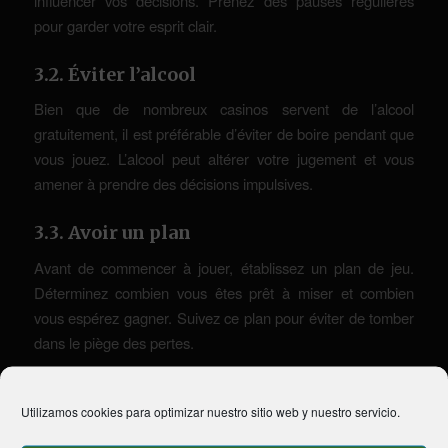
influencer vos décisions. Prenez des pauses régulières
pour garder votre esprit clair.
3.2. Éviter l’alcool
Bien que de nombreux casinos servent de l’alcool
gratuitement, il est préférable d’éviter de boire pendant que
vous jouez. L’alcool peut altérer votre jugement et vous
amener à prendre des décisions impulsives.
3.3. Avoir un plan
Avant de commencer à jouer, établissez un plan de jeu.
Déterminez combien vous êtes prêt à miser et combien
vous espérez gagner. Suivez ce plan pour éviter de tomber
dans le piège des pertes.
4. Les avantages des programmes de
Utilizamos cookies para optimizar nuestro sitio web y nuestro servicio.
fidélité