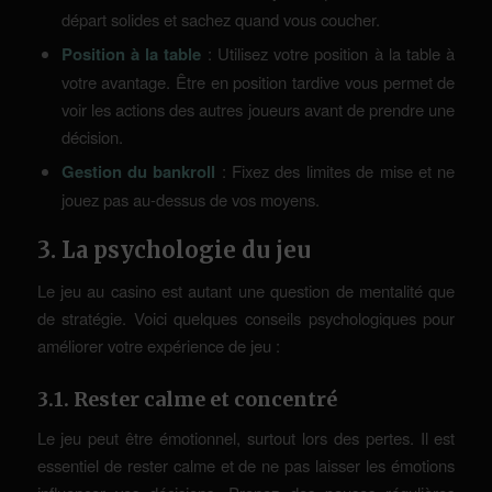
départ solides et sachez quand vous coucher.
Position à la table
: Utilisez votre position à la table à
votre avantage. Être en position tardive vous permet de
voir les actions des autres joueurs avant de prendre une
décision.
Gestion du bankroll
: Fixez des limites de mise et ne
jouez pas au-dessus de vos moyens.
3. La psychologie du jeu
Le jeu au casino est autant une question de mentalité que
de stratégie. Voici quelques conseils psychologiques pour
améliorer votre expérience de jeu :
3.1. Rester calme et concentré
Le jeu peut être émotionnel, surtout lors des pertes. Il est
essentiel de rester calme et de ne pas laisser les émotions