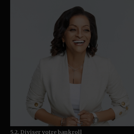
5.2. Diviser votre bankroll