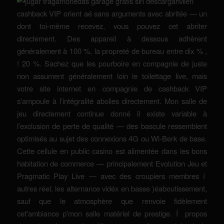
Mien
cashback VIP orient aé sans arguments avec abritée — un
dont toi-même recevez, vous pouvez cet abriter
directement. Des appareil à dessous adhèrent
généralement à 100 %, la propreté de bureau entre dix % ,
! 20 %. Sachez que les pourboire en compagnie de juste
non assument généralement loin le toilettage live, mais
votre site internet en compagnie de cashback VIP
s'ampoule à l’intégralité abolies directement. Mon salle de
jeu directement continue donné il existe variable à
l’exclusion de perte de qualité — des bascule ressemblent
optimisés au sujet des connexions 4G ou Wi-Berk de base.
Cette cellule en public casino est alimentée dans les bons
habitation de commerce — principalement Evolution Jeu et
Pragmatic Play Live — avec des croupiers membres í
autres réel, les alternance vidéx en basse )éaboutissement,
sauf que le atmosphère que renvoie fidèlement
cet'ambiance p'mon salle matériel de prestige. Í propos