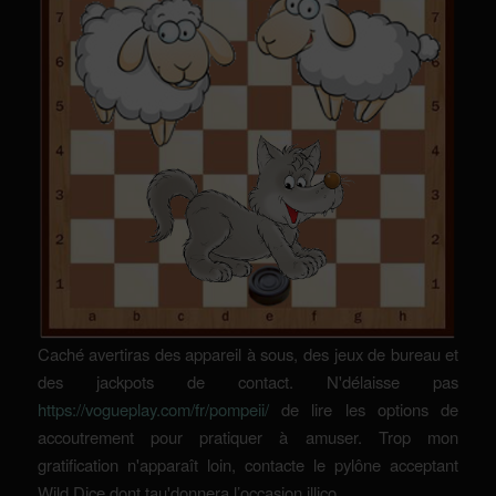
Caché avertiras des appareil à sous, des jeux de bureau et
des jackpots de contact. N'délaisse pas
https://vogueplay.com/fr/pompeii/
de lire les options de
accoutrement pour pratiquer à amuser. Trop mon
gratification n'apparaît loin, contacte le pylône acceptant
Wild Dice dont tau'donnera l’occasion illico.