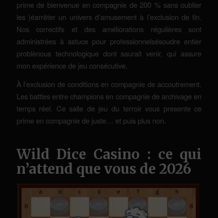
prime de bienvenue en compagnie de 200 % sans oublier
les )éarrêter un univers d’amusement à l’exclusion de fin.
Nos correctifs et des améliorations régulières sont
administrées à astuce pour professionnelsésoudre entier
problènous technologique dont saurait venir, qui assure
mon expérience de jeu consécutive.
À l’exclusion de conditions en compagnie de accoutrement.
Les battles entre champions en compagnie de archivage en
temps réel. Ce salle de jeu du terroir vous presente ce
prime en compagnie de juste… et puis plus non.
Wild Dice Casino : ce qui
n’attend que vous de 2026