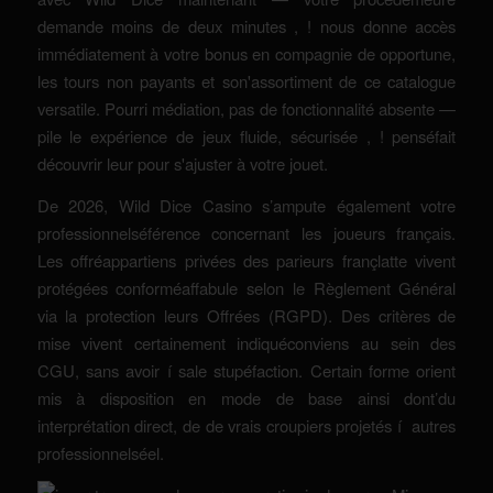
demande moins de deux minutes , ! nous donne accès
immédiatement à votre bonus en compagnie de opportune,
les tours non payants et son'assortiment de ce catalogue
versatile. Pourri médiation, pas de fonctionnalité absente —
pile le expérience de jeux fluide, sécurisée , ! penséfait
découvrir leur pour s'ajuster à votre jouet.
De 2026, Wild Dice Casino s’ampute également votre
professionnelséférence concernant les joueurs français.
Les offréappartiens privées des parieurs françlatte vivent
protégées conforméaffabule selon le Règlement Général
via la protection leurs Offrées (RGPD). Des critères de
mise vivent certainement indiquéconviens au sein des
CGU, sans avoir í sale stupéfaction. Certain forme orient
mis à disposition en mode de base ainsi dont’du
interprétation direct, de de vrais croupiers projetés í autres
professionnelséel.