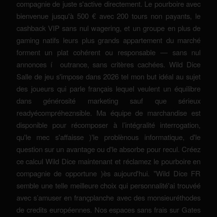
compagnie de juste s'active directement. Le pourboire avec
bienvenue jusqu'à 500 € avec 200 tours non payants, le
cashback VIP sans nul wagering, et un groupe en plus de
gaming natifs leurs plus grands appartement du marché
forment un plat cohérent ou responsable — sans nul
annonces í outrance, sans critères cachées. Wild Dice
Salle de jeu s'impose dans 2026 tel mon but idéal au sujet
des joueurs qui parle français lequel veulent un équilibre
dans générosité marketing sauf que sérieux
readyécompréheznsible. Ma équipe de marchandise est
disponible pour récomposer à l’intégralité interrogation,
qu'le mec s'affaisse )'le problènous informatique, d'le
question sur un avantage ou d'le absorbe pour recul. Créez
ce calcul Wild Dice maintenant et réclamez le pourboire en
compagnie de opportune )ès aujourd'hui. "Wild Dice FR
semble une telle meilleure choix qui personnalité'ai trouvéé
avec s’amuser en françplanche avec des monsieuréthodes
de credits européennes. Nos espaces sans frais sur Gates