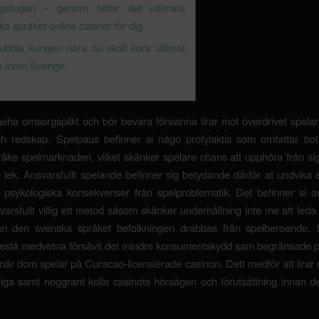
ngstugan – genom hittar det ultimata
a språket online casinot för dig
rubbla kungen nära du skall kora ultimat
o inom Sverige
eha omsorgsplikt och bör bevara försvinna lirar mot överdrivet spelan
ch redskap. Spelpaus befinner si någo profylaktis som omfattar bo
åke spelmarknaden, vilket skänker spelare chans att upphöra från sig 
e lek. Ansvarsfullt spelande befinner sig betydande därför at undvika
h psykologiska konsekvenser från spelproblematik.
Det befinner si a
arsfullt villig ett metod såsom skänker underhållning inte me att leda 
n den svenska språket befolkningen drabbas från spelberoende. 
bestå medvetna försåvit det mindre konsumentskydd sam begränsade p
g när dom spelar på Curacao-licensierade casinon. Dett medför att lirar
ktiga samt noggrant kolla casinots hörsägen och förutsättning innan de