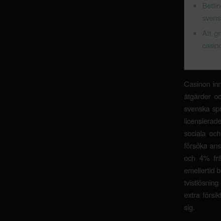
Betti
svensk
Att g
casin
Casinon inn
åtgärder o
svenska spr
licensierad
sociala oc
försöka ansv
och 4% frå
emellertid 
tvistlösnin
extra försi
sig.