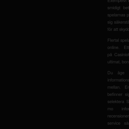
Exempelvi b
smidigt bet
spelarnas p
sig säkerstä
för att sky
Flertal spe
online. E
på Casinio
ultimat, bo
Du äge fl
informations
mellan. 
befinner s
selektera 
mo infor
recensioner.
service så