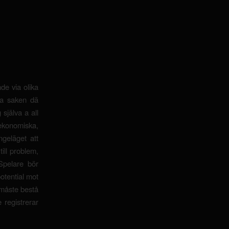
de via olika
ta saken dä
själva a all
 ekonomiska,
ngeläget att
till problem,
Spelare bör
otential mot
 måste bestå
 registrerar