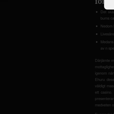
för d
Det skän
bums cas
Nedom li
Livesänd
Medans b
av n spe
Därjämte må
mottagligh
igenom närv
Ehuru dess
väldigt mas
ett casino
presentera
medveten 