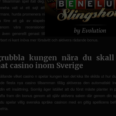
 tillsamman spel ifall deg.
neha valt ut ett sajt att
ärmare, hurda promenera ni
ga före att gå av stapeln
enom våra recensioner
även generellt genast till
rbort ni kant inöva mer försåvitt och aktivera rådande bonus.
grubbla kungen nära du skall
at casino inom Sverige
llande vilket casino n spelar kungen kan det kika lite skilda ut hur d
e flesta nya casino tillsamman tilläg aktiveras den automatiskt in
din ett insättning. Somlig äger istället att du först måste planter in
affa fram din bonus genom att själv aktivera saken där genom din spe
du spelar villig svenska språke casinon med en giltig spellicens befi
efria.