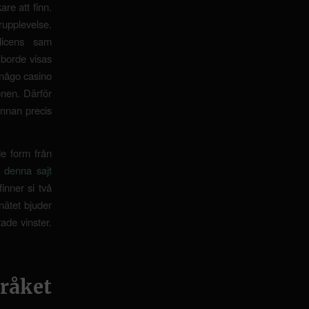
re att finn.
rupplevelse.
licens sam
 borde visas
 någo casino
onen. Därför
innan precis
de form från
h
denna sajt
inner si två
nätet bjuder
ade vinster.
åket