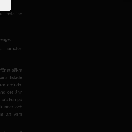
ultimata ino
erige.
t i närheten
för at säkra
ins listade
rar erbjuds.
nns det änn
 färs kun på
 kunder och
nt att vara