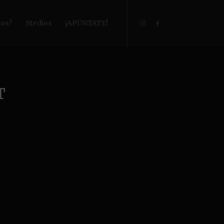
os?
Medios
¡APÚNTATE!
T