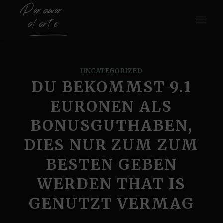
UNCATEGORIZED
DU BEKOMMST 9.1
EURONEN ALS
BONUSGUTHABEN,
DIES NUR ZUM ZUM
BESTEN GEBEN
WERDEN THAT IS
GENUTZT VERMAG