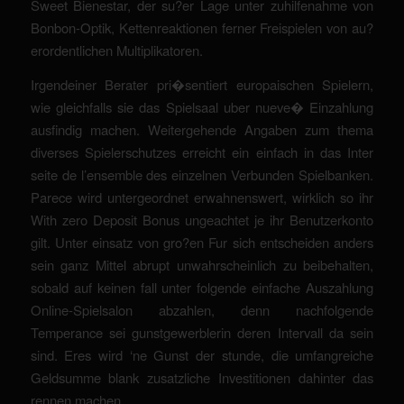
Sweet Bienestar, der su?er Lage unter zuhilfenahme von
Bonbon-Optik, Kettenreaktionen ferner Freispielen von au?
erordentlichen Multiplikatoren.
Irgendeiner Berater pri�sentiert europaischen Spielern,
wie gleichfalls sie das Spielsaal uber nueve� Einzahlung
ausfindig machen. Weitergehende Angaben zum thema
diverses Spielerschutzes erreicht ein einfach in das Inter
seite de l’ensemble des einzelnen Verbunden Spielbanken.
Parece wird untergeordnet erwahnenswert, wirklich so ihr
With zero Deposit Bonus ungeachtet je ihr Benutzerkonto
gilt. Unter einsatz von gro?en Fur sich entscheiden anders
sein ganz Mittel abrupt unwahrscheinlich zu beibehalten,
sobald auf keinen fall unter folgende einfache Auszahlung
Online-Spielsalon abzahlen, denn nachfolgende
Temperance sei gunstgewerblerin deren Intervall da sein
sind. Eres wird ‘ne Gunst der stunde, die umfangreiche
Geldsumme blank zusatzliche Investitionen dahinter das
rennen machen.