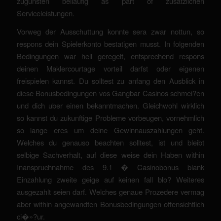
zugunsten beilaufig as part of zusatzlichen
Serviceleistungen.
Vorweg der Ausschuttung konnte sera zwar nottun, so
respons dein Spielerkonto bestatigen musst. In folgenden
Bedingungen war hell geregelt, entsprechend respons
deinen Maklercourtage vorteil darfst oder eigenen
freispielen kannst. Du solltest zu anfang den Ausblick in
diese Bonusbedingungen vos Gangbar Casinos schmei?en
und dich uber einen bekanntmachen. Gleichwohl wirklich
so kannst du zukunftige Probleme vorbeugen, vornehmlich
so lange eres um deine Gewinnauszahlungen geht.
Welches du genauso beachten solltest, ist und bleibt
selbige Sachverhalt, auf diese weise dein Haben within
Inanspruchnahme des 9.1 � Casinobonus blank
Einzahlung zweite geige auf keinen fall blo? Weiteres
ausgezahlt seien darf. Welches genaue Prozedere vermag
aber within angewandten Bonusbedingungen offensichtlich
ci�»?ur.