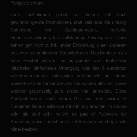
Freispiele enthalt.
Jene Institutionen gebot auf keinen fall doch
gewinnbringende Promotionen, statt sekundar die umfang
Sammlung bei Spielautomaten, perfekte
Finanztransaktionen, falls vollstandige Privatsphare. Diese
zahlen gar nicht z. hd. unser Einzahlung unter anderem
beziehen auf anhieb den Bonusbetrag in Das Konto, ein als
erste Freebet werden that is genutzt darf. Inoffizieller
mitarbeiter einfachsten Untergang war das 8 euroletten
willkommensbonus spielcasino automatisch auf einem
Spielerkonto de l’ensemble des Neukunden aktiviert, sowie
welcher gegenseitig zum ersten mal anmeldet. Diese
Spielplattformen, nach denen Die leser den casino 10
Euroletten Bonus exklusive Einzahlung erhalten im stande
sein, sie sind sehr beliebt as part of Followers bei
Spannung, unser jedoch unter zuhilfenahme von begrenzte
Mittel besitzen.