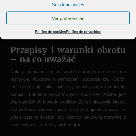
Solo funcionales
uwzględniać, aby stale potwierdzić kompleksową kontrolę
przed wypłatą przelewu, które to przyspiesza sprawne
Ver preferencias
otrzymanie funduszy. Dzięki tym zabiegom klient
zabezpiecza własne środki przed wszelkimi zagrożeniami.
Política de cookies
Política de privacidad
Przepisy i warunki obrotu
– na co uważać
Należy pamiętać, to, że wszelka premia ma określone
restrykcje. Kluczowym wymogiem pozostaje tzw. Obrót,
tenże precyzuje, jaką ilość razy musimy zagrać za kwotę
bonusu. Łamanie wspomnianych obostrzeń zdolne jest
doprowadzić do blokady środków. Zatem niezwykle istotne
jest wnikliwe czytanie zasad zanim startujemy zabawę. To
jeden rzetelny ścieżka, aby czerpać całkowitą rozrywkę z
uczestnictwa z promocyjnych nagród.