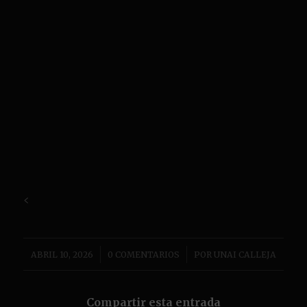
<
/
/
ABRIL 10, 2026
0 COMENTARIOS
POR
UNAI CALLEJA
Compartir esta entrada