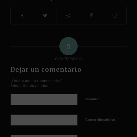
0
COMENTARIOS
Dejar un comentario
¿Quieres unirte a la conversación?
Siéntete libre de contribuir!
*
Nombre
*
Correo electrónico