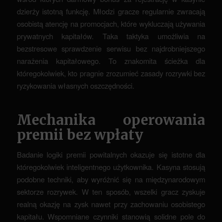
dzierży istotną funkcję. Młodzi gracze regularnie zwracają
osobistą atencję na promocjach, które wykluczają używania
prywatnych kapitałów. Taka taktyka umożliwia na
bezstresowe sprawdzenie serwisu bez najdrobniejszego
narażenia kapitałowego. To znakomita ścieżka dla
któregokolwiek, kto pragnie zrozumieć zasady rozrywki bez
ryzykowania własnych oszczędności.
Mechanika operowania
premii bez wpłaty
Badanie logiki premii powitalnych okazuje się istotne dla
któregokolwiek inteligentnego użytkownika. Kasyna stosują
podobne techniki, aby wyróżnić się na międzynarodowym
sektorze rozrywek. W ten sposób, wszelki gracz zyskuje
realną okazję na zysk nawet przy zachowaniu osobistego
kapitału. Wspomniane czynniki stanowią solidne pole do