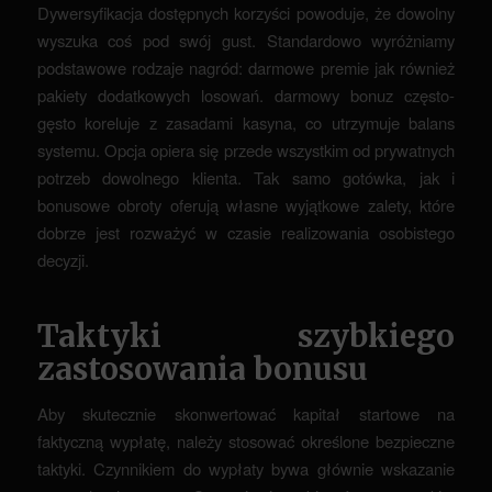
Dywersyfikacja dostępnych korzyści powoduje, że dowolny
wyszuka coś pod swój gust. Standardowo wyróżniamy
podstawowe rodzaje nagród: darmowe premie jak również
pakiety dodatkowych losowań. darmowy bonuz często-
gęsto koreluje z zasadami kasyna, co utrzymuje balans
systemu. Opcja opiera się przede wszystkim od prywatnych
potrzeb dowolnego klienta. Tak samo gotówka, jak i
bonusowe obroty oferują własne wyjątkowe zalety, które
dobrze jest rozważyć w czasie realizowania osobistego
decyzji.
Taktyki szybkiego
zastosowania bonusu
Aby skutecznie skonwertować kapitał startowe na
faktyczną wypłatę, należy stosować określone bezpieczne
taktyki. Czynnikiem do wypłaty bywa głównie wskazanie