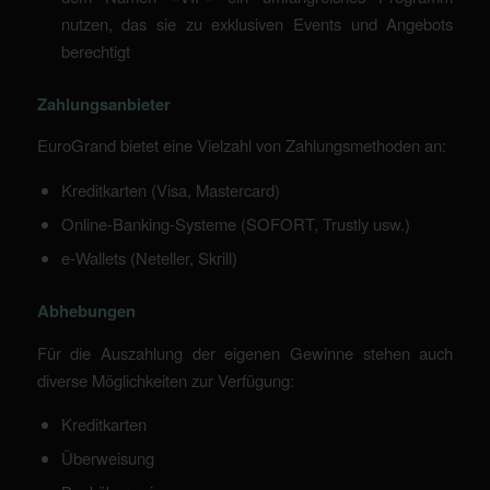
nutzen, das sie zu exklusiven Events und Angebots
berechtigt
Zahlungsanbieter
EuroGrand bietet eine Vielzahl von Zahlungsmethoden an:
Kreditkarten (Visa, Mastercard)
Online-Banking-Systeme (SOFORT, Trustly usw.)
e-Wallets (Neteller, Skrill)
Abhebungen
Für die Auszahlung der eigenen Gewinne stehen auch
diverse Möglichkeiten zur Verfügung:
Kreditkarten
Überweisung