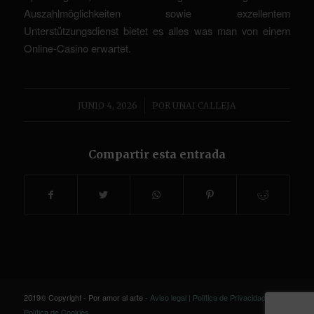
Auszahlmöglichkeiten sowie exzellentem
Unterstützungsdienst bietet es alles was man von einem
Online-Casino erwartet.
/
JUNIO 4, 2026
POR
UNAI CALLEJA
Compartir esta entrada
2019© Copyright - Por amor al arte -
Aviso legal |
Política de Privacidad |
Política de Cookies