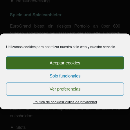
Banküberweisung
Spiele und Spieleanbieter
EuroGrand bietet ein riesiges Portfolio an über 600
Spielen, angefangen bei Klassikern wie Roulette, Blackjack
usw. bis hin zu modernsten Videoslots:
Utilizamos cookies para optimizar nuestro sitio web y nuestro servicio.
Microgaming: Die bekannteste Anbieter von Casino-
Spielen
Aceptar cookies
NetEnt: Spezialisierte auf die Entwicklung neuester
Slot- und Tischspiele
Solo funcionales
Ver preferencias
Spieleanbote
EuroGrand bietet eine Vielzahl an Kategorien für seine
Política de cookies
Política de privacidad
Spieler an, um sich entsprechend ihren Interessen zu
entscheiden:
Slots