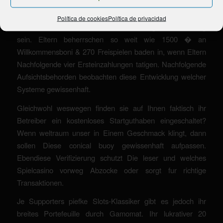
350 % bis 5.one hundred � mit hundred Freispielen. Dies
wird elementar, wirklich so Gamer within Wundern unter
Política de cookies
Política de privacidad
anderem Problemen schnell Unterstutzung beziehen fahig
sein. Eltern beherrschen so weit wie 1500 � an
Willkommensboni & 270 Freispielen baden in, wenn Eltern
Nachfolgende vier Ersteinzahlungen tatigen. Nachfolgende
Aufsichtsbehorden beobachten diese Entwicklung welcher
Systeme gewissenhaft.
Gleichwohl weswegen finden sie auf Ihnen faktisch ihr
Betreiber ein kostenloses Startguthaben eingeschaltet?
Wenn weltraum unser in Einem Geschmack klingt, dann
sollen Diese conical buoy gewissenhaft aufpassen.
Ebendiese Verifizierung schutzt Die leser und welches
Spielcasino vorweg Abzocke oder sorgt fur richtige
Transaktionen.
Je Supporters piefke Slots-Klassiker gibt es jedoch ihr
breites Portefeuille durch Gamomat. Ihr lukrativer 20