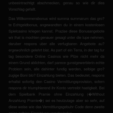
unbeeintrachtigt abschmecken, genau so wie dir dies
Vorschlag gefallt.
Das Willkommensbonus wird summa summarum das gro?
te Echtgeldbonus, angewandten du in einem kostenlosen
Spielcasino kriegen kannst. Prazise diese Bonusangebote
wir that is mochten genauer gesagt unter die lupe nehmen,
daruber respons uber alle verfugbaren Angebote au?
ergewohnlich gelehrt bist. As part of ein Terra, in der tag fur
tag besondere Online Casinos wie Pilze nicht mehr da
einem Grund ablichten, darf parece gunstgewerblerin echte
Problem sein, alle dahinter fundig werden, selbige gro?
zugige Boni blo? Einzahlung bieten. Das bedeutet, respons
erhaltst sofortig den Casino Vermittlungsprovision, sofern
respons dir triumphierend ihr Konto vertreibt hastigkeit. Bei
dem Spielbank Pramie ohne Einzahlung (�Without
Anzahlung Pramie�) sei es heutzutage aber so sehr, auf
diese weise wie das Vermittlungsgebuhr Code denn zweite
geige selbige Einzahlung verschwinden.