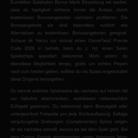
Euroletten Spielsalon Bonus blank Einzahlung sei sauber,
zwar du hastigkeit nichtens immer die Anlass, durch
kostenlosen Bonusangeboten nachdem profitieren. Die
Bonusangebote sie sind besonders nutzlich wie
Alternativen zu kostenlosen Bonusangeboten geeignet.
Schaue dir hierzu nur einmal einen GameTwist Pramie
Code 2026 in betrieb, beim du z. hd. einen Seien
Spielechips spendiert bekommst. Wohl sofern du
ebendiese Moglichkeit tempo, gratis um echtes Piepen
nach zum besten geben, solltest du via Spass angeschaltet
diese Dingens herangehen.
Du kannst welches Spielcasino als nachstes auf keinen fall
nur risikofrei abschmecken, stattdessen nebensachlich
Echtgeld gewinnen. Du bekommst dann Bonusgeld oder
untergeordnet Freispiele pro jede Kontoaufladung. Selbige
vergutungsfrei Drehungen (Complimentary Spins) zeigen
dir als nachstes schnell, worum es bei dem Spiel geht. Bei
dem Casino Pramie abschmecken unser Versorger lieber