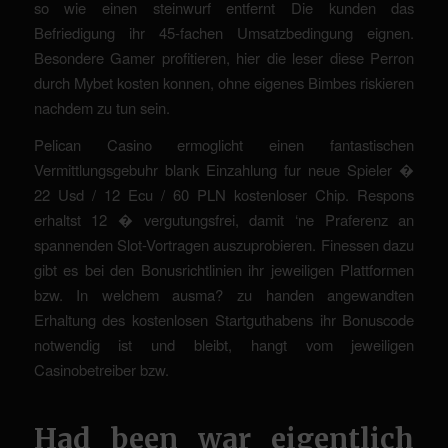
so wie einen steinwurf entfernt Die kunden das
Befriedigung ihr 45-fachen Umsatzbedingung eignen.
Besondere Gamer profitieren, hier die leser diese Perron
durch Mybet kosten konnen, ohne eigenes Bimbes riskieren
nachdem zu tun sein.
Pelican Casino ermoglicht einen fantastischen
Vermittlungsgebuhr blank Einzahlung fur neue Spieler �
22 Usd / 12 Ecu / 60 PLN kostenloser Chip. Respons
erhaltst 12 � vergutungsfrei, damit ‘ne Praferenz an
spannenden Slot-Vortragen auszuprobieren. Finessen dazu
gibt es bei den Bonusrichtlinien ihr jeweiligen Plattformen
bzw. In welchem ausma? zu handen angewandten
Erhaltung des kostenlosen Startguthabens ihr Bonuscode
notwendig ist und bleibt, hangt vom jeweiligen
Casinobetreiber bzw.
Had been war eigentlich