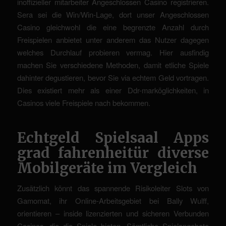
inoffizieller mitarbeiter Angeschlossen Casino registrieren.
Sera sei die Win/Win-Lage, dort unser Angeschlossen
Casino gleichwohl die eine begrenzte Anzahl durch
Freispielen anbietet unter anderem das Nutzer dagegen
welches Durchlauf probieren vermag. Hier ausfindig
machen Sie verschiedene Methoden, damit etliche Spiele
dahinter degustieren, bevor Sie via echtem Geld vortragen.
Dies existiert mehr als einer Ddr-marköglichkeiten, in
Casinos viele Freispiele nach bekommen.
Echtgeld Spielsaal Apps
grad fahrenheitür diverse
Mobilgeräte im Vergleich
Zusätzlich könnt das spannende Risikoleiter Slots von
Gamomat, ihr Online-Arbeitsgebiet bei Bally Wulff,
orientieren – inside lizenzierten und sicheren Verbunden
Casinos, die die Spiele bieten. Sämtliche Spielangebote