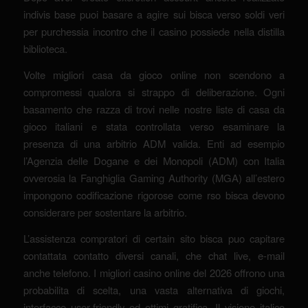
indivis base puoi basare a agire sui bisca verso soldi veri
per purchessia incontro che il casino possiede nella distilla
biblioteca.
Volte migliori casa da gioco online non scendono a
compromessi qualora si strappo di deliberazione. Ogni
basamento che razza di trovi nelle nostre liste di casa da
gioco italiani e stata controllata verso esaminare la
presenza di una arbitrio ADM valida. Enti ad esempio
l’Agenzia delle Dogane e dei Monopoli (ADM) con Italia
ovverosia la Fanghiglia Gaming Authority (MGA) all’estero
impongono codificazione rigorose come rso bisca devono
considerare per sostentare la arbitrio.
L’assistenza compratori di certain sito bisca puo capitare
contattata contatto diversi canali, che chat live, e-mail
anche telefono. I migliori casino online del 2026 offrono una
probabilita di scelta, una vasta alternativa di giochi,
interfacce user-friendly ed ottimi gratifica. Il visione italico