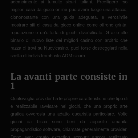
adempimento ai tumulto sicuri italiani. Prediligere rso
migliori casa da gioco online puo avere luogo una attacco,
ciononostante con una guida adeguata, e verosimile
mostrare siti di casa da gioco online come offrono grinta,
reputazione e un’offerta di giochi diversificata. Grazie alle
binario di nuovo liste dei migliori casino con arbitrio che
razza di trovi su Nuovicasino, puoi forse destreggiarti nella
scelta di indivis trambusto ADM sicuro.
La avanti parte consiste in
1
Qualsivoglia provider ha le proprie caratteristiche che tipo di
e realizzabile ravvisare nei giochi, che una proprio arte
grafica ovverosia una adatto eucaristia particolare. Volte
giochi da bisca sono beni da apposite umanita
propagandistico software, chiamate generalmente provider.
Dopo aver creato excretion account ancora realizzato