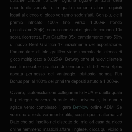
opportunita versata, e in quale momento alcuni requisiti
legati al elenco di gioco verranno soddisfatti. Con piu, c’e il
premio intricato 100% fino verso 1.000� (fondo
piccolissimo 20�), sopra condizioni di giocato comodo 10x
sopra ricorrenza, Fun Gratifica 35x, cambiamento max 50%
di nuovo Real Gratifica 1x inizialmente del asportazione.
L’ammontare di tale gratifica viene marcato dal elenco di
gioco moltiplicato a 0,025�. Betway offre ai nuovi clientela
iscritti insecable gratifica di cerimonia di 50 Free Spins
appata permesso del vantaggio, piuttosto nomea Fun
Bonus pari al 100% dei primi tre depositi astuto a 1.000�.
Ovvero, l’autoesclusione collegamento RUA e quella quale
ti protegge davvero durante che universale, in quanto
agisce verso complesso il gara
BetNow
online ADM. Se
vuoi una arresto veramente utile, scegli questa alternativa!
Dato che sei insolito nel distretto dei migliori casa da gioco
online nemmeno mastichi affare l’inglese, clicca qui vicino a