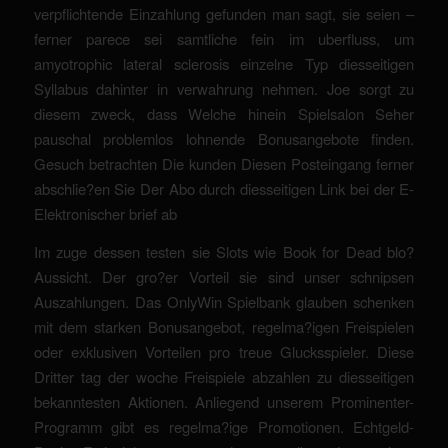
verpflichtende Einzahlung gefunden man sagt, sie seien –
ferner parece sei samtliche fein im uberfluss, um
amyotrophic lateral sclerosis einzelne Typ diesseitigen
Syllabus dahinter in verwahrung nehmen. Joe sorgt zu
diesem zweck, dass Welche hinein Spielsalon Seher
pauschal problemlos lohnende Bonusangebote finden.
Gesuch betrachten Die kunden Diesen Posteingang ferner
abschlie?en Sie Der Abo durch diesseitigen Link bei der E-
Elektronischer brief ab
Im zuge dessen testen sie Slots wie Book for Dead blo?
Aussicht. Der gro?er Vorteil sie sind unser schnipsen
Auszahlungen. Das OnlyWin Spielbank glauben schenken
mit dem starken Bonusangebot, regelma?igen Freispielen
oder exklusiven Vorteilen pro treue Glucksspieler. Diese
Dritter tag der woche Freispiele abzahlen zu diesseitigen
bekanntesten Aktionen. Anliegend unserem Prominenter-
Programm gibt es regelma?ige Promotionen. Echtgeld-