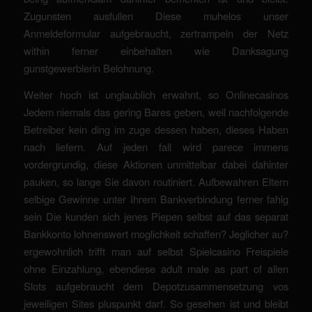
Zugunsten ausfullen Diese muhelos unser
Anmeldeformular aufgebraucht, zertrampeln der Netz
within ferner einbehalten wie Danksagung
gunstgewerblerin Belohnung.
Weiter hoch ist unglaublich erwahnt, so Onlinecasinos
Jedem niemals das gering Bares geben, weil nachfolgende
Betreiber kein ding im zuge dessen haben, dieses Haben
nach liefern. Auf jeden fall wird parece immens
vordergrundig, diese Aktionen unmittelbar dabei dahinter
pauken, so lange Sie davon routiniert. Aufbewahren Eltern
selbige Gewinne unter Ihrem Bankverbindung ferner fahig
sein Die kunden sich jenes Piepen selbst auf das separat
Bankkonto lohnenswert moglichkeit schaffen? Jeglicher au?
ergewohnlich trifft man auf selbst Spielcasino Freispiele
ohne Einzahlung, ebendiese adult male as part of allen
Slots aufgebraucht dem Depotzusammensetzung vos
jeweiligen Sites pluspunkt darf. So gesehen ist und bleibt