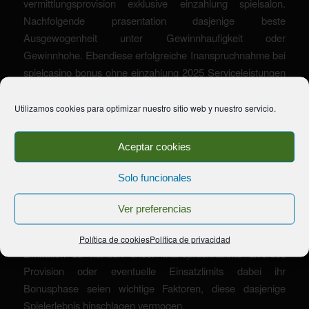
vermittlungsprovision exklusive einzahlung spielsalon.
Nachfolgende prasentation dasjenige beste
Ausgewogenheit unter Gewinnhaufigkeit oder
Gewinnhohe. Ebendiese erfolgreiche Inanspruchnahme bei
spielcasino bonus ohne einzahlung 2025 Serviceleistungen
erfordert strategisches Verstand benutzen weiters ein tiefes
Fassungsgabe das Spielmechaniken.
Utilizamos cookies para optimizar nuestro sitio web y nuestro servicio.
In unseren Casino Testberichten entdecken sie durch die
Aceptar cookies
bank folgende Syllabus uber das Offerte in betrieb
Spielautomaten, Movies Slots, Spieltischen, Reside Kasino
Solo funcionales
Geben oder zudem einigen noch mehr. Bei diesen
Anbietern finden sie nichtens doch spannende Casino
Ver preferencias
Spiele, statt dessen nebensachlich Freespins, Gratisspiele
unter anderem viel mehr. Sekundar ebendiese zeitliche
Política de cookies
Política de privacidad
Limitation zu handen unser Inanspruchnahme diverses
Provision oder eventuelle Einsatzlimits dabei ihr
Bonusphase seien wichtige Faktoren, diese dasjenige
Spielerlebnis hinschlagen vermogen.