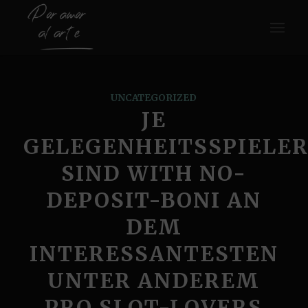
UNCATEGORIZED
JE
GELEGENHEITSSPIELE
SIND WITH NO-
DEPOSIT-BONI AN
DEM
INTERESSANTESTEN
UNTER ANDEREM
PRO SLOT-LOVERS