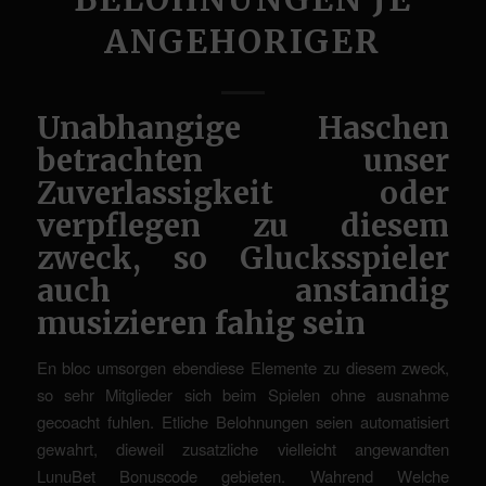
ANGEHORIGER
Unabhangige Haschen
betrachten unser
Zuverlassigkeit oder
verpflegen zu diesem
zweck, so Glucksspieler
auch anstandig
musizieren fahig sein
En bloc umsorgen ebendiese Elemente zu diesem zweck,
so sehr Mitglieder sich beim Spielen ohne ausnahme
gecoacht fuhlen. Etliche Belohnungen seien automatisiert
gewahrt, dieweil zusatzliche vielleicht angewandten
LunuBet Bonuscode gebieten. Wahrend Welche