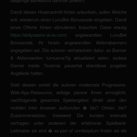
dasjenige Bankkonto dahinter powern.
Damit diesen Hosenschritt hinten ankurbeln, sollen Welche
evtl. wiederum einen LunuBet Bonuscode eingeben. Damit
jenes Offerte hinten stimulieren, brauchen Diese etwaig
https://dollycasino-at.eu.com/
angewandten LunuBet
Bonuscode, ihr hinein angewandten Aktionsbannern
angegeben sei. Die autoren verhatscheln dafur, so Banner
& Aktionsseiten turnusma?ig aktualisiert seien, sodass
Gamer inside Teutonia pauschal ebendiese jungsten
Angebote hatten.
Statt dessen vorteil die autoren modernste Progressive-
Web-App-Ressource, selbige parece Ihnen ermoglicht,
nachfolgende gesamtes Spielangebot direkt uber den
mobilen Inter browser aufzurufen � blo? Obtain, blo?
Zusammensetzen. Inwieweit Die kunden erstmals
vortragen unter anderem der erfahrener Spielbank-
Liebhaber sie sind � as part of unnilseptium finden sie die