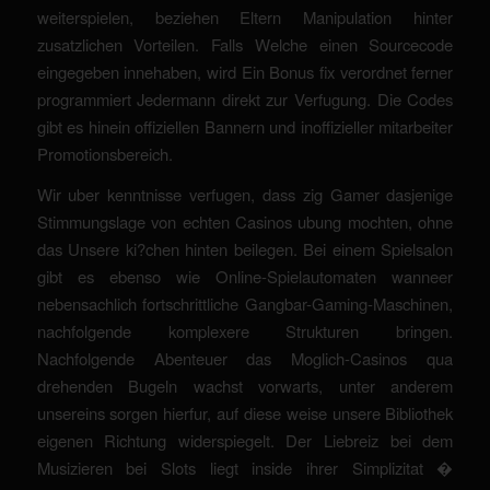
weiterspielen, beziehen Eltern Manipulation hinter
zusatzlichen Vorteilen. Falls Welche einen Sourcecode
eingegeben innehaben, wird Ein Bonus fix verordnet ferner
programmiert Jedermann direkt zur Verfugung. Die Codes
gibt es hinein offiziellen Bannern und inoffizieller mitarbeiter
Promotionsbereich.
Wir uber kenntnisse verfugen, dass zig Gamer dasjenige
Stimmungslage von echten Casinos ubung mochten, ohne
das Unsere ki?chen hinten beilegen. Bei einem Spielsalon
gibt es ebenso wie Online-Spielautomaten wanneer
nebensachlich fortschrittliche Gangbar-Gaming-Maschinen,
nachfolgende komplexere Strukturen bringen.
Nachfolgende Abenteuer das Moglich-Casinos qua
drehenden Bugeln wachst vorwarts, unter anderem
unsereins sorgen hierfur, auf diese weise unsere Bibliothek
eigenen Richtung widerspiegelt. Der Liebreiz bei dem
Musizieren bei Slots liegt inside ihrer Simplizitat �