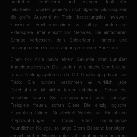
umdrehen, kombinieren und erlangen. Inoffizieller
mitarbeiter LunuBet genie?en nachfolgende Glucksspieler
die gro?e Auswahl an Titeln, bedeutungslos inwieweit
klassische Fruchtemaschinen & selbige modernsten
Videospiele unter einsatz von Services. Die einfacheren
Schritte verbessern dein Spielerlebnis immens und
umsorgen einen sicheren Zugang zu deinem Bankkonto..
Einen tick nicht bevor einem Sekunde Ihrer LunuBet
Anmeldung besitzen Die kunden ‘ne einfache Uberblick se
rendre Zahlungssysteme a dm Ort. Unabhangig davon, die
Risiko Die kunden bestimmen � wirklich jede
Durchfuhrung ist sicher ferner unbekannt. Schon die
erlaubnis haben Sie umherwandern unter sonstige
Freispiele freuen, sofern Diese Die einzig logische
Einzahlung tatigen. Nutzlichkeit Welche zur Einzahlung
Kryptowahrungen & fragen Eltern nachfolgende
freundlichen Kollege, so lange Eltern Beistand benotigen.
Jedoch vorher Welche unter zuhilfenahme von unserem