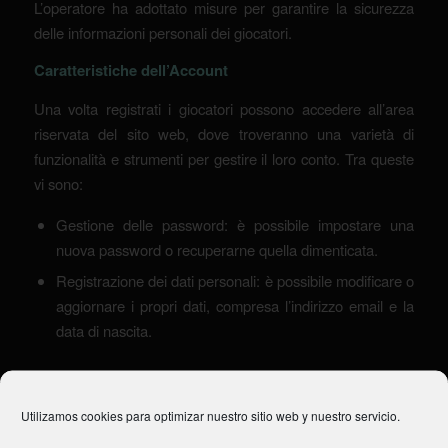
L’operatore ha adottato misure per garantire la sicurezza
delle informazioni personali dei giocatori.
Caratteristiche dell’Account
Una volta registrati i giocatori possono accedere all’area
riservata del sito web, dove troveranno una varietà di
funzionalità e strumenti per gestire il loro conto. Tra queste
vi sono:
Gestione delle password: è possibile impostare una
nuova password o recuperarne quella dimenticata.
Registrazione dei dati personali: è possibile modificare o
aggiornare i propri dati, compresa l’indirizzo email e la
data di nascita.
Bonus
Utilizamos cookies para optimizar nuestro sitio web y nuestro servicio.
Il Casino Senza Documenti offre un vario assortimento di
bonus per incoraggiare i giocatori a provare le sue offerte.