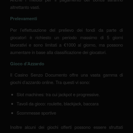
altrettanto vasti.
Prelevamenti
Per l’effettuazione del prelievo dei fondi da parte di
giocatorì è richiesto un periodo massimo di 5 giorni
lavorativi e sono limitati a €1000 al giorno, ma possono
aumentare in base alla classificazione dei giocatori.
Gioco d’Azzardo
Il Casino Senzo Documento offre una vasta gamma di
giochi d’azzardo online. Tra questi vi sono:
Slot machines: tra cui jackpot e progressive.
Tavoli da gioco: roulette, blackjack, baccara
Scommesse sportive
Inoltre alcuni dei giochi offerti possono essere sfruttati