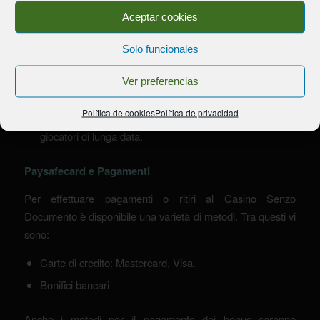
Alcuni dei principali incentivi includono:
Aceptar cookies
Bonus di benvenuto: è possibile accedere ad uno
Solo funcionales
sconto sul primo deposito, che può raggiungere fino al
100% della cifra.
Ver preferencias
Giochi promozionali: alcuni giochi sono soggetti a offerte
Política de cookies
Política de privacidad
specializzate, come bonus o premi in denaro per i
giocatori di lunga data.
Paysafecard e Pagamenti
Per effettuare pagamenti o ritiri al Casino Senzo
Documento è disponibile una varietà di metodi. Tra questi vi
sono:
Carte di credito: Mastercard, Visa.
Bonifici bancari
Anche i metodi per il pagamento dei bonus saranno