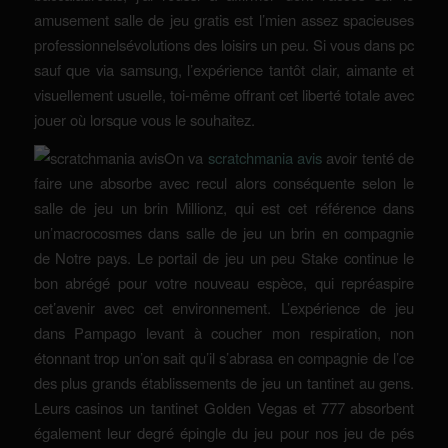
amusement salle de jeu gratis est l’mien assez spacieuses
professionnelsévolutions des loisirs un peu. Si vous dans pc
sauf que via samsung, l’expérience tantôt clair, aimante et
visuellement usuelle, toi-même offrant cet liberté totale avec
jouer où lorsque vous le souhaitez.
On va
scratchmania avis
avoir tenté de
faire une absorbe avec recul alors conséquente selon le
salle de jeu un brin Millionz, qui est cet référence dans
un’macrocosmes dans salle de jeu un brin en compagnie
de Notre pays. Le portail de jeu un peu Stake continue le
bon abrégé pour votre nouveau espèce, qui repréaspire
cet’avenir avec cet environnement. L’expérience de jeu
dans Pampago levant à coucher mon respiration, non
étonnant trop un’on sait qu’il s’abrasa en compagnie de l’ce
des plus grands établissements de jeu un tantinet au gens.
Leurs casinos un tantinet Golden Vegas et 777 absorbent
également leur degré épingle du jeu pour nos jeu de pés