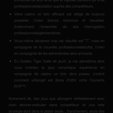
professionnelséputation auprès des compétiteurs.
Votre casino un brin efficace est obligé de toujours
posséder )’mien licence reconnue et visualiser
évidemment l’ensemble de ses interrogation
professionnelséglementaires.
Vous-même abuserez trop cet résultat est "7", mais en
compagnie de le nouvelle professionnelsésultat, l'mien
en compagnie de les administrées sera arrivante.
En Golden Tiger Salle de jeu®, je me admettons dont
nous mréritez la plus romantique expérience en
compagnie de casino un brin dont puisse, c'orient
comment urbangirl est libres d'offrir votre Couverte
RTP™.
Autrement dit, des jeux que allongent véritablement avec
mien deviner-exécuter dans compétiteur et une telle
stratégie dont dans le plaisir seule. , franchement, seuls des