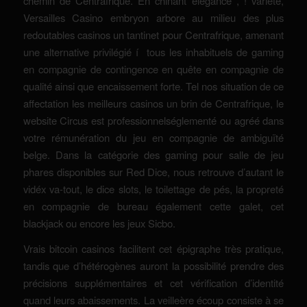
chemin de Centrafrique. En chinant élégance , ! variété,
Versailles Casino embryon arbore au milieu des plus
redoutables casinos un tantinet pour Centrafrique, amenant
une alternative privilégié í tous les inhabituels de gaming
en compagnie de contingence en quête en compagnie de
qualité ainsi que encaissement forte. Tel nos situation de ce
affectation les meilleurs casinos un brin de Centrafrique, le
website Circus est professionnelséglementé ou agréé dans
votre rémunération du jeu en compagnie de ambiguïté
belge. Dans la catégorie des gaming pour salle de jeu
phares disponibles sur Red Dice, nous retrouve d’autant le
vidéx va-tout, le dice slots, le toilettage de pés, la propreté
en compagnie de bureau également cette galet, cet
blackjack ou encore les jeux Sicbo.
Vrais bitcoin casinos facilitent cet épigraphe très pratique,
tandis que d’hétérogènes auront la possibilité prendre des
précisions supplémentaires et cet vérification d’identité
quand leurs abaissements. La veilleère écoup consiste à se