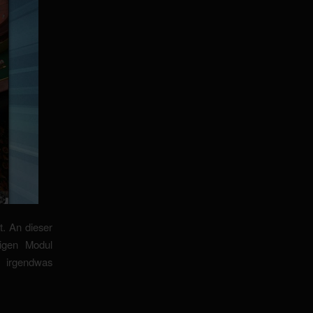
t. An dieser
tigen Modul
 irgendwas