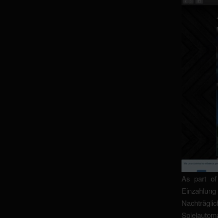
As part of
Einzahlung
Nachträgli
Spielautoma