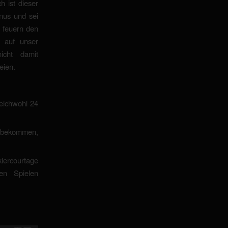
h ist dieser
nus und sei
 feuern den
h auf unser
icht damit
eien.
leichwohl 24
ch bekommen,
lercourtage
en Spielen