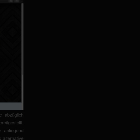
e abzüglich
itgestellt.
e anliegend
 alternative