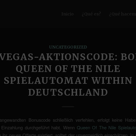
Inicio
¿Qué es?
¿Qué hacem
UNCATEGORIZED
VEGAS-AKTIONSCODE: B
QUEEN OF THE NILE
SPIELAUTOMAT WITHIN
DEUTSCHLAND
r angewandten Bonuscode schließlich verfehlen, erfolgt keine Haben
 Einzahlung durchgeführt habt. Wenn
Queen Of The Nile Spielaut
 ihr neues Offerte existiert, solltet der unvermeidlich einschätzen, in 