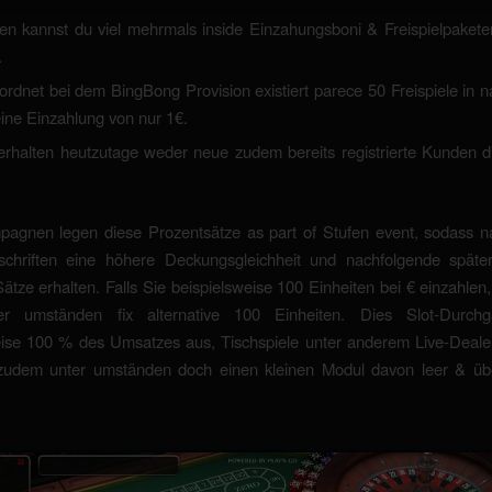
en kannst du viel mehrmals inside Einzahungsboni & Freispielpaket
.
rdnet bei dem BingBong Provision existiert parece 50 Freispiele in 
eine Einzahlung von nur 1€.
rhalten heutzutage weder neue zudem bereits registrierte Kunden di
pagnen legen diese Prozentsätze as part of Stufen event, sodass n
schriften eine höhere Deckungsgleichheit und nachfolgende spät
Sätze erhalten. Falls Sie beispielsweise 100 Einheiten bei € einzahl
ter umständen fix alternative 100 Einheiten. Dies Slot-Durch
eise 100 % des Umsatzes aus, Tischspiele unter anderem Live-Dealer
 zudem unter umständen doch einen kleinen Modul davon leer & üb