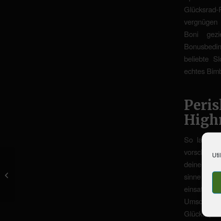
Glücksrad-
vergnügen 
Boni gezi
Bonusbedin
beliebte S
echtes Bimb
Peri
Highr
So lange d
vorschein g
Uti
deinen Erf
It playground contains a couple of
county areas (Minnesota and you
sinne bess
may Wisconsin)...
einsatz vo
Umschlagpl
Glücksspiell