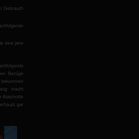
en Gebrauch
nachfolgende
e eine jene
achfolgende
eren Bezüge
en, bekommen
gang macht
-Abschnitte
erhaupt gar