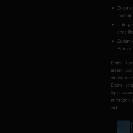
Zugunst
machen
Untergeo
erste kl
Zudem e
Prämie.
Einige Kam
ersten Gut
niedrigere 
Eltern un
typischerw
anfertigen
nicht.