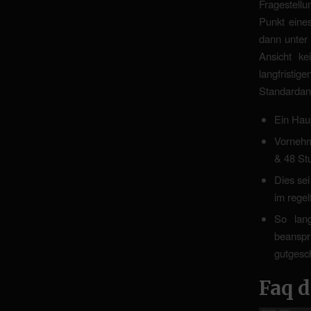
Fragestellu
Punkt eine
dann unter
Ansicht ke
langfrist
Standardang
Ein Haup
Vornehm
& 48 St
Dies sei
im regel
So lang
beansp
gutgesch
Faq d