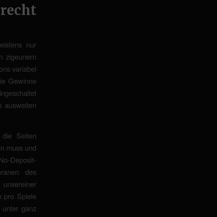
echt
eistens nur
en zigeunern
ns variabel
die Gewinne
geschaltet
n ausweiten
 die Seiten
hen muss und
 No-Deposit-
eranen des
 unsereiner
n pro Spiele
 unter ganz