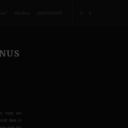
os?
Medios
¡APÚNTATE!
ONUS
, trotz ein
omat
dies in
wie weit ein