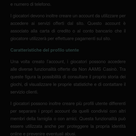
e numero di telefono.
I giocatori devono inoltre creare un account da utilizzare per
accedere ai servizi offerti dal sito. Questo account è
associato alla carta di credito o al conto bancario che il
giocatore utilizzerà per effettuare pagamenti sul sito.
Caratteristiche del profilo utente
Una volta creato l’account, i giocatori possono accedere
alle diverse funzionalità offerte da Non AAMS Casinò. Tra
queste figura la possibilità di consultare il proprio storia dei
giochi, di visualizzare le proprie statistiche e di contattare il
servizio clienti.
I giocatori possono inoltre creare più profili utente differenti
per separare i propri account da quelli condivisi con altri
membri della famiglia o con amici. Questa funzionalità può
essere utilizzata anche per proteggere la propria identità
online e prevenire eventuali abusi.