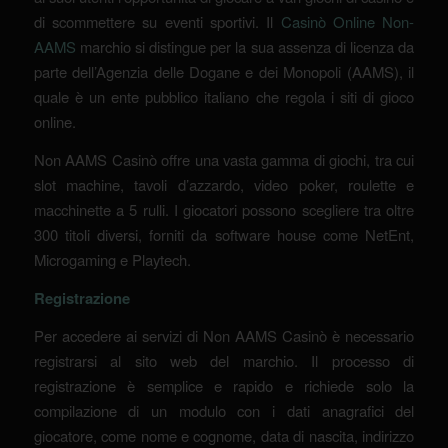
di scommettere su eventi sportivi. Il
Casinò Online Non-
AAMS
marchio si distingue per la sua assenza di licenza da
parte dell’Agenzia delle Dogane e dei Monopoli (AAMS), il
quale è un ente pubblico italiano che regola i siti di gioco
online.
Non AAMS Casinò offre una vasta gamma di giochi, tra cui
slot machine, tavoli d’azzardo, video poker, roulette e
macchinette a 5 rulli. I giocatori possono scegliere tra oltre
300 titoli diversi, forniti da software house come NetEnt,
Microgaming e Playtech.
Registrazione
Per accedere ai servizi di Non AAMS Casinò è necessario
registrarsi al sito web del marchio. Il processo di
registrazione è semplice e rapido e richiede solo la
compilazione di un modulo con i dati anagrafici del
giocatore, come nome e cognome, data di nascita, indirizzo