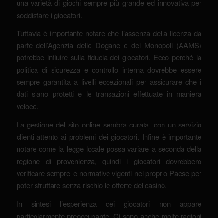
una varietà di giochi sempre più grande ed innovativa per
soddisfare i giocatori.
Tuttavia è importante notare che l’assenza della licenza da
parte dell’Agenzia delle Dogane e dei Monopoli (AAMS)
potrebbe influire sulla fiducia dei giocatori. Ecco perché la
politica di sicurezza e controllo interna dovrebbe essere
sempre garantita a livelli eccezionali per assicurare che i
dati siano protetti e le transazioni effettuate in maniera
veloce.
La gestione del sito online sembra curata, con un servizio
clienti attento ai problemi dei giocatori. Infine è importante
notare come la legge locale possa variare a seconda della
regione di provenienza, quindi i giocatori dovrebbero
verificare sempre le normative vigenti nel proprio Paese per
poter sfruttare senza rischio le offerte del casinò.
In sintesi l’esperienza dei giocatori non appare
particolarmente preoccupante. Ci sono anche molte ragioni