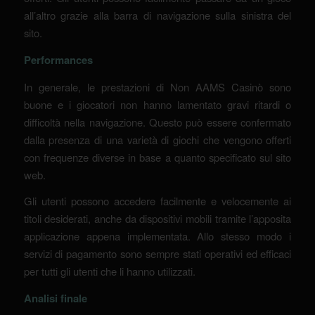
all’altro grazie alla barra di navigazione sulla sinistra del
sito.
Performances
In generale, le prestazioni di Non AAMS Casinò sono
buone e i giocatori non hanno lamentato gravi ritardi o
difficoltà nella navigazione. Questo può essere confermato
dalla presenza di una varietà di giochi che vengono offerti
con frequenze diverse in base a quanto specificato sul sito
web.
Gli utenti possono accedere facilmente e velocemente ai
titoli desiderati, anche da dispositivi mobili tramite l’apposita
applicazione appena implementata. Allo stesso modo i
servizi di pagamento sono sempre stati operativi ed efficaci
per tutti gli utenti che li hanno utilizzati.
Analisi finale