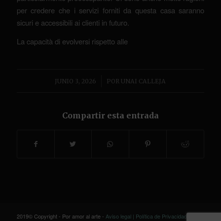
per credere che i servizi forniti da questa casa saranno
sicuri e accessibili ai clienti in futuro.
La capacità di evolversi rispetto alle
/
JUNIO 3, 2026
POR
UNAI CALLEJA
Compartir esta entrada
2019© Copyright - Por amor al arte -
Aviso legal |
Política de Privacidad |