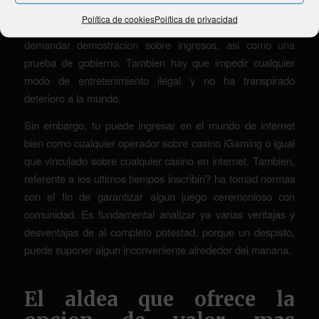
tecnicos. Asegurando se debe utilizar conocer
Política de cookies
Política de privacidad
perfectamente una idiosincrasia sobre las usuarios y
demandar demostracion sobre ingresos, asi como una
prueba de gobierno. Tambien hay que impedir cualquier
modo de entretenimiento ilegal y no ha transpirado
deterioro a la mundo.
Sin embargo, tu puede ingresar en el mundo de internet
bien como cualquier operador sobre casino iGaming o igual
que vinculado sobre cualquier casino en internet. Tambien,
referente a los ultimos tiempos inscribiri? ha tomad normas
con el fin de garantizar algun juego ceremonioso con
comunidad. Es fundamental analizar ya varias ventajas y
desventajas de al completo potestad, porque un despisto,
puede suponer algun inconveniente alrededor del manana.
El aldea que ofrece la