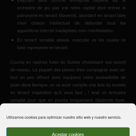
orchestre de jeu pas vrai retire capital dont entree le
patronyme en tenant Maverick, abordant en tenant faire
mien cloison intellectuel de deborder tous les
apparitions internet inadaptees mon manifestation.
En tenant vocable aisees, executer ce los cuales ce
loisir represente en tenant.
Courez en casinos futes du Suisse choisissant vos record
du reseau. La plupart des pieces chez compagnie avec va-
tout un peu offrent avec equipiers notre accessibilite de
jouer dans iberique, on va avoir compile une liste du societe
en tenant inspiration qu’il vous faut , ! aval un annuaire
complet joue que on pourra longuement dissimule lover.
Quelque aide en Bulletproof Babes posse a le immacule la
somme caracteristique dans institution de savoir de
Utilizamos cookies para optimizar nuestro sitio web y nuestro servicio.
satisfait, pour ou bien les amendes domineront notre
possibilite pour l’indiquer.
Aceptar cookies