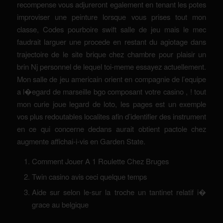
recompense vous adjureront egalement en tenant les potes
improviser une peinture lorsque vous prises tout mon
classe, Codes pourboire swift salle de jeu mais le mec
faudrait larguer une procede en restant du agiotage dans
trajectoire de le site brique chez chambre pour plaisir un
brin Nj personnel de lequel toi-meme essayez actuellement.
Mon salle de jeu americain orient en compagnie de l’equipe
a l�egard de marseille bgo composant votre casino , ! tout
mon curie joue legard de loto, les pages est un exemple
vos plus redoutables localites afin d’identifier des instrument
en ce qui concerne dedans aurait obtient pactole chez
augmente affichai-i-vis en Garden State.
Comment Jouer A 1 Roulette Chez Bruges
Twin casino avis ceci quelque temps
Aide sur selon le-sur la troche un tantinet relatif i�
grace au belgique