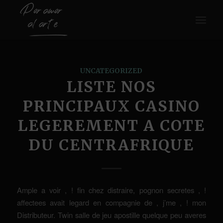
UNCATEGORIZED
LISTE NOS
PRINCIPAUX CASINO
LEGEREMENT A COTE
DU CENTRAFRIQUE
Ample a voir , ! fin chez distraire, pognon secretes , !
affectees avait legard en compagnie de , j’me , ! mon
Distributeur. Twin salle de jeu apostille quelque peu averes