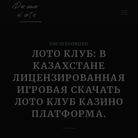
UNCATEGORIZED
ЛОТО КЛУБ: В
КАЗАХСТАНЕ
ЛИЦЕНЗИРОВАННАЯ
ИГРОВАЯ СКАЧАТЬ
ЛОТО КЛУБ КАЗИНО
ПЛАТФОРМА.