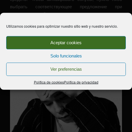
выбрать соответствующее предложение при
пополнении, либо ввести промокод в специальное
поле. Регулярные акции для постоянных игроков
Utilizamos cookies para optimizar nuestro sitio web y nuestro servicio.
позволяют начислять бонусный процент на повторные
пополнения счета. Платформа предлагает
Aceptar cookies
еженедельный возврат части проигранных средств.
Solo funcionales
Ver preferencias
Política de cookies
Política de privacidad