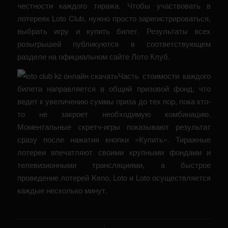
честности каждого тиража. Чтобы участвовать в
лотереях Loto Club, нужно просто зарегистрироваться,
выбрать игру и купить билет. Результаты всех
розыгрышей публикуются в соответствующем
разделе на официальном сайте Лото Клуб.
Часть стоимости каждого
билета направляется в общий призовой фонд, что
ведет к увеличению суммы приза до тех пор, пока кто-
то не закроет необходимую комбинацию.
Моментальные скретч-игры показывают результат
сразу после нажатия кнопки «Купить». Тиражные
лотереи впечатляют своими крупными фондами и
телевизионными трансляциями, а быстрое
проведение лотерей Keno, Loto и Loto осуществляется
каждые несколько минут.