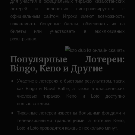
для участия в официальных тиражах казахстанских
лотерей и полностью синхронизируется с
официальным сайтом. Игроки имеют возможность
накапливать бонусные баллы, обменивать их на
билеты или участвовать в эксклюзивных
розыгрышах.
Популярные Лотереи:
Bingo, Keno и Другие
Участие в лотереях с быстрым результатом, таких
как Bingo и Naval Battle, а также в классических
числовых тиражах Keno и Loto доступно
пользователям.
Тиражные лотереи известны большими фондами и
телевизионными трансляциями, а лотереи Keno,
Loto и Loto проводятся каждые несколько минут.