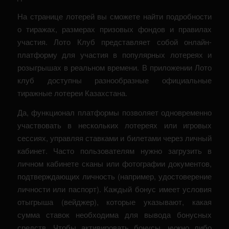
На странице лотерей вы сможете найти подробности
о тиражах, размерах призовых фондов и правилах
участия. Лото Клуб представляет собой онлайн-
платформу для участия в популярных лотереях и
розыгрышах в реальном времени. В приложении Лото
клуб доступны разнообразные официальные
тиражные лотереи Казахстана.
Да, функционал платформы позволяет одновременно
участвовать в нескольких лотереях или игровых
сессиях, управляя ставками и билетами через личный
кабинет. Часто пользователям нужно загрузить в
личном кабинете сканы или фотографии документов,
подтверждающих личность (например, удостоверение
личности или паспорт). Каждый бонус имеет условия
отыгрыша (вейджер), которые указывают, какая
сумма ставок необходима для вывода бонусных
средств. Чтобы активировать бонусы, нужно либо