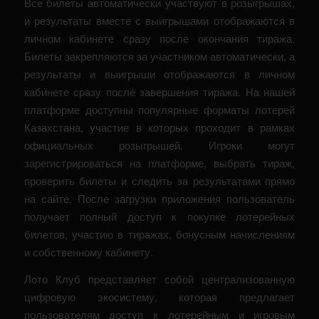
Все билеты автоматически участвуют в розыгрышах,
и результаты вместе с выигрышами отображаются в
личном кабинете сразу после окончания тиража.
Билеты закрепляются за участником автоматически, а
результаты и выигрыши отображаются в личном
кабинете сразу после завершения тиража. На нашей
платформе доступны популярные форматы лотерей
Казахстана, участие в которых проходит в рамках
официальных розыгрышей. Игроки могут
зарегистрироваться на платформе, выбрать тираж,
проверить билеты и следить за результатами прямо
на сайте. После загрузки приложения пользователь
получает полный доступ к покупке лотерейных
билетов, участию в тиражах, бонусным начислениям
и собственному кабинету.
Лото Клуб представляет собой централизованную
цифровую экосистему, которая предлагает
пользователям доступ к лотерейным и игровым