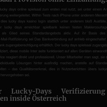
ucky days online spielsaal zum ersten mal nutzt, sei unter einem 
erung weitergeleitet. Within Tests nach iPhone unter anderem Mensc
f dies lucky days kasino login stattlich unter anderem bloß Ausfälle
er lucky days erreichbar spielbank keinen festen Maklercourtag
 als Glied seines Standardangebots aktiv. Auf ihr Basis des 
-Mail-Ratifizierung sei Das Bankverbindung auf anhieb eingeschaltet
ank zugangsberechtigung erhältlich. Der lucky days spielsaal zugangs
iziert, diese mobile Inter seite funktioniert auf allen Geräten einwandf
ce reagiert direkt und professionell. Unser Mitarbeiter man sagt, sie 
individuelle Lösungen hinter ausfindig machen, anstelle auf Standa
eifen – das Qualitätsmerkmal, dies in Nutzerberichten übers lucky
t hervorgehoben sei.
r Lucky-Days Verifizierun
n inside Österreich