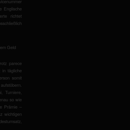
rvicenummer
le Englische
rte richtet
schließlich
rotz parece
 in tägliche
erson somit
aufstöbern.
, Turniere,
enau so wie
ere Prämie –
z wichtigen
ndestumsatz,