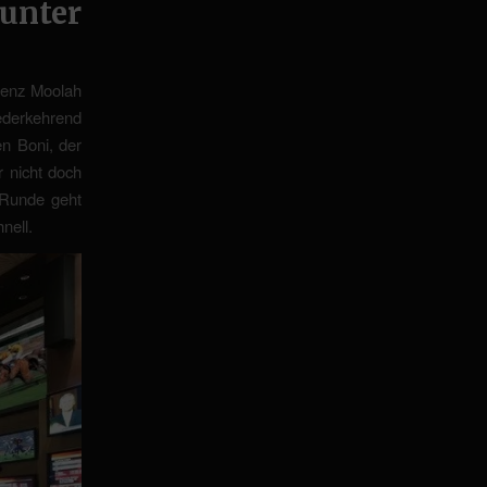
unter
renz Moolah
ederkehrend
n Boni, der
r nicht doch
-Runde geht
nell.