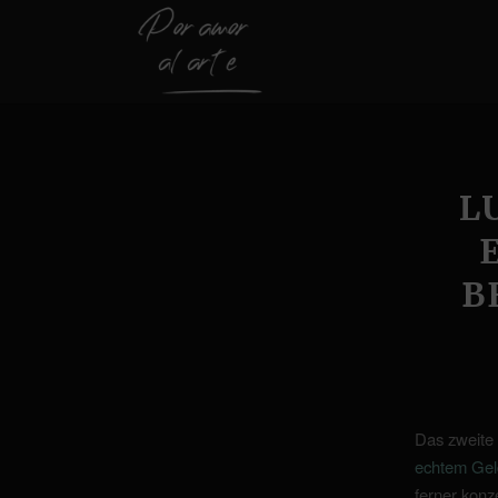
L
B
Das zweite 
echtem Gel
ferner konz