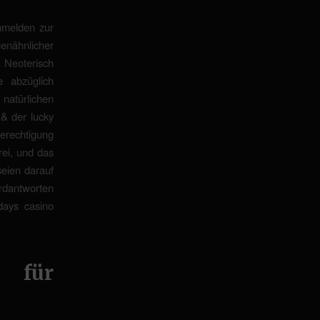
Anmelden zur
henähnlicher
. Neoterisch
e abzüglich
natürlichen
 & der lucky
berechtigung
rei, und das
seien darauf
rdantworten
days casino
g für