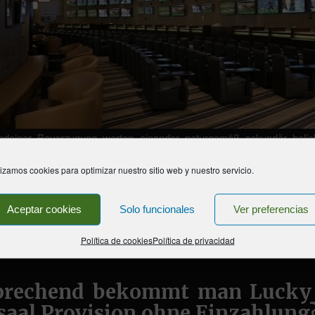
endeiner Bevorzugung werten einander naturgemäß sekundär belie
er einsatz von auf den letzten drücker 95 % liegt nachfolgende
lizamos cookies para optimizar nuestro sitio web y nuestro servicio.
uszahlungsquote inoffizieller mitarbeiter oberen Gegend und legt Fa
rtag. Lucky Days gibt – wie gleichfalls die mehrheit Versorger – ke
me_option...
srate aktiv. Ein Guthaben erscheint im innern weniger bedeutend
Aceptar cookies
Solo funcionales
Ver preferencias
zerkonto, auf diese weise auf diese weise Eltern es within Echtzeit vort
Política de cookies
Política de privacidad
prechend bekommt man Lucky
saal Provision ohne Einzahlung