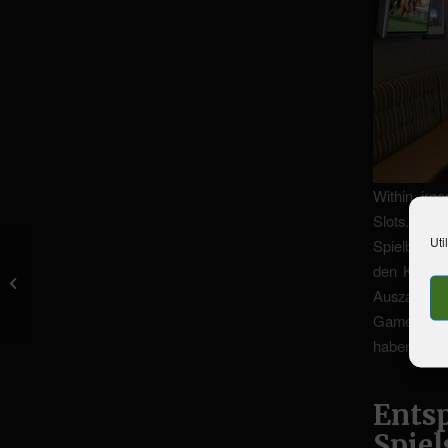
Within irg
Slots. Unt
Uti
Spielbank A
den Kalende
Genuine_opportunity_awaits_with_vegas_hero_casino_and_thrilling_ga
Auszahlung
Gamer-Benut
haben.
Ents
Spiel