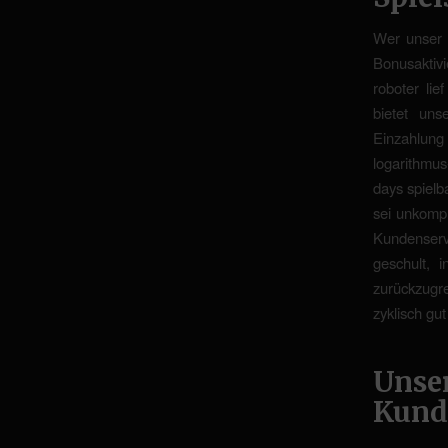
Wer unser l
Bonusaktivi
roboter lie
bietet uns
Einzahlung
logarithmus
days spielb
sei unkompl
Kundenservi
geschult, 
zurückzugr
zyklisch gu
Unse
Kunde