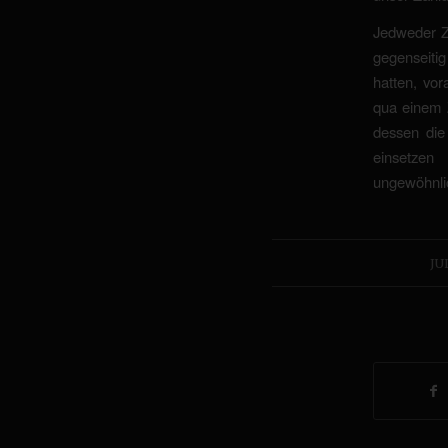
Jedweder Zo
gegenseitig
hatten, vor
qua einem 
dessen die
einsetzen
ungewöhnlic
JU