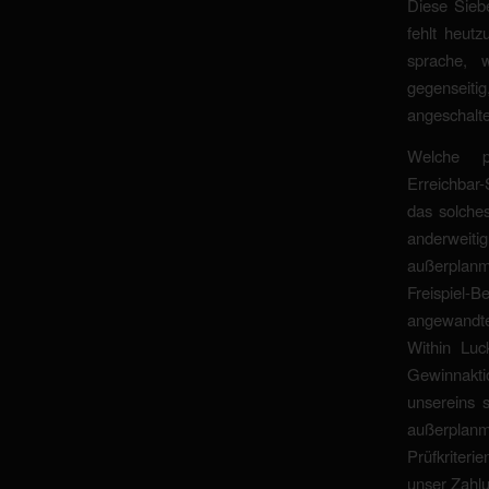
Diese Sieb
fehlt heutz
sprache, w
gegenseiti
angeschalt
Welche p
Erreichbar
das solche
anderweiti
außerplanmä
Freispiel-
angewandte
Within Luc
Gewinnakti
unsereins s
außerplanm
Prüfkriteri
unser Zahlu