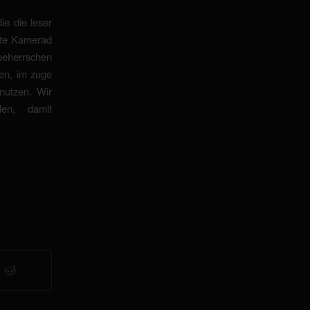
ie die leser
ante Kamerad
 beherrschen
en, im zuge
nutzen. Wir
len, damit