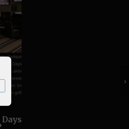
bte Jackpot
 Lucky Days
irness aktiv
ine konkrete
Ac
Cé
 Minuten im
eil im griff
 Days
?