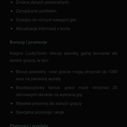
Zmiana danych personalnych
Zarządzanie portfelem
Dostępu do różnych kategorii gier
Aktualizacja informacji o konto
Bonusy i promocje
Kasyno Lucky7even oferuje szeroką gamę bonusów dla
swoich graczy, w tym:
Bonus powitalny: nowi gracze mogą otrzymać do 1000
euro na pierwszą wpłatę
Bezdepozytowy bonus: gracz może otrzymać 20
darmowych obrotów na wybraną grę
Wysokie procenty dla stałych graczy
Specjalne promocje i akcje
Płatności i wypłaty