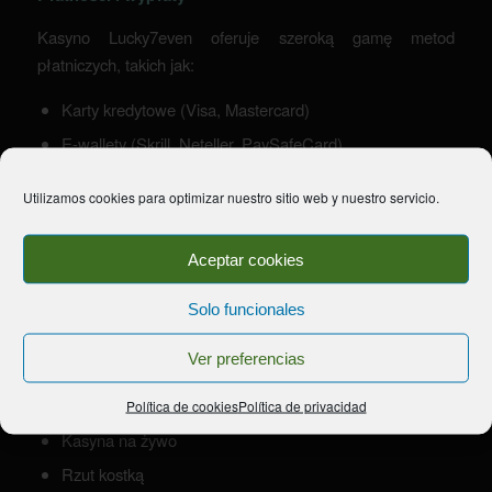
Kasyno Lucky7even oferuje szeroką gamę metod
płatniczych, takich jak:
Karty kredytowe (Visa, Mastercard)
E-wallety (Skrill, Neteller, PaySafeCard)
Banki online Wypłaty są realizowane szybko i
Utilizamos cookies para optimizar nuestro sitio web y nuestro servicio.
bezproblemowo.
Kategorie gier
Aceptar cookies
Lucky7even oferuje szeroką gamę gier hazardowych w
Solo funcionales
różnych kategoriach:
Ver preferencias
Gry slotowe (w tym również nowe gry z wyścigiem)
Karciane automaty
Política de cookies
Política de privacidad
Kasyna na żywo
Rzut kostką