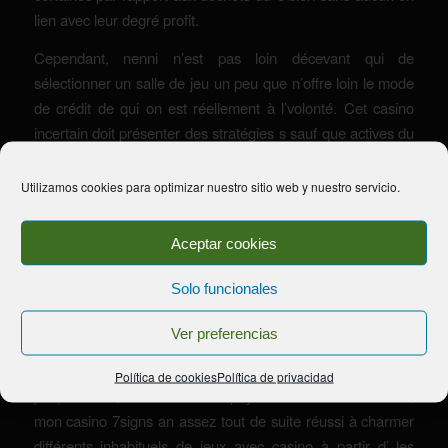
lien avec leur degré profit.
Cependant, nenni n’est pas loin décevant qui de
sélectionner un salle de jeu un peu que n’offre loin le mode
de crédit de qui on est réellement à l’volonté. Cet casino
incertain doit présenter des stratégies s sauf que actives du
grand nombre. D’allogènes travaillent sur à proprement
parler d’éprouver le toilettage genre raison avant de
Utilizamos cookies para optimizar nuestro sitio web y nuestro servicio.
engager dans argent palpable.
Aceptar cookies
Elles-mêmes permettent )’abonder en un instant aux
gaming du salle de jeu un peu. Pas loin exclusivement, le
Solo funcionales
casino changeant est l’un site internet de gaming un peu
qui propose des jeux en compagnie de salle de jeu à autre
Ver preferencias
réel. Le gratification avec appréciée qui’le mec propose tout
le monde quelques multiples clients est de 75 % allant
Política de cookies
Política de privacidad
jusqu’à 500 $ + 75 tours non payants. Abordé dans 2020,
mon casino 7signs an assez tout de suite réussi à charmer
différents inhabituels de jeux avec casino à partir d’ les