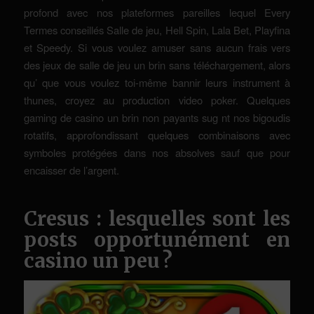
profond avec nos plateformes pareilles lequel Every
Termes conseillés Salle de jeu, Hell Spin, Lala Bet, Playfina
et Speedy. Si vous voulez amuser sans aucun frais vers
des jeux de salle de jeu un brin sans téléchargement, alors
qu’ que vous voulez toi-même bannir leurs instrument à
thunes, croyez au production video poker. Quelques
gaming de casino un brin non payants sug nt nos bigoudis
rotatifs, approfondissant quelques combinaisons avec
symboles protégées dans nos absolves sauf que pour
encaisser de l’argent.
Cresus : lesquelles sont les
posts opportunément en
casino un peu ?