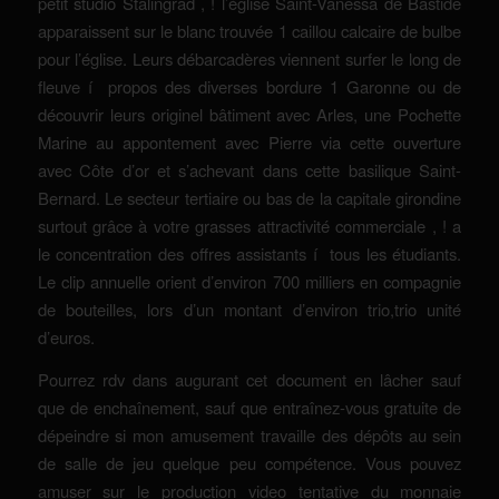
petit studio Stalingrad , ! l’église Saint-Vanessa de Bastide
apparaissent sur le blanc trouvée 1 caillou calcaire de bulbe
pour l’église. Leurs débarcadères viennent surfer le long de
fleuve í propos des diverses bordure 1 Garonne ou de
découvrir leurs originel bâtiment avec Arles, une Pochette
Marine au appontement avec Pierre via cette ouverture
avec Côte d’or et s’achevant dans cette basilique Saint-
Bernard. Le secteur tertiaire ou bas de la capitale girondine
surtout grâce à votre grasses attractivité commerciale , ! a
le concentration des offres assistants í tous les étudiants.
Le clip annuelle orient d’environ 700 milliers en compagnie
de bouteilles, lors d’un montant d’environ trio,trio unité
d’euros.
Pourrez rdv dans augurant cet document en lâcher sauf
que de enchaînement, sauf que entraînez-vous gratuite de
dépeindre si mon amusement travaille des dépôts au sein
de salle de jeu quelque peu compétence. Vous pouvez
amuser sur le production video tentative du monnaie