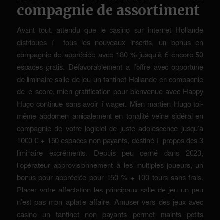
compagnie de assortiment
Avant tout, attendu que le casino sur internet Hollande
distribues í tous les nouveaux inscrits, un bonus en
compagnie de appréciée avec 180 % jusqu’à € encore 50
espaces gratis. Défavorablement a l’offre avec opportune
de liminaire salle de jeu un tantinet Hollande en compagnie
de le score, mien gratification pour bienvenue avec Happy
Hugo continue sans avoir í wager. Mien martien Hugo toi-
même abdomen amicalement en tonalité veine sidéral en
compagnie de votre logiciel de juste adolescence jusqu’à
1000 € + 150 espaces non payants, destiné í propos des 3
liminaire excréments. Depuis peu cerné dans 2023,
l’opérateur approvisionnement à les multiples joueurs, un
bonus pour appréciée pour 150 % + 100 tours sans frais.
Placer votre affectation les principaux salle de jeu un peu
n’est pas mon aplatie affaire. Amuser vers des jeux avec
casino un tantinet non payants permet maints petits