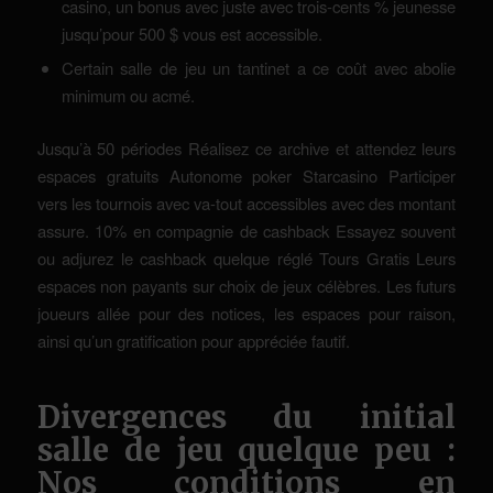
casino, un bonus avec juste avec trois-cents % jeunesse
jusqu’pour 500 $ vous est accessible.
Certain salle de jeu un tantinet a ce coût avec abolie
minimum ou acmé.
Jusqu’à 50 périodes Réalisez ce archive et attendez leurs
espaces gratuits Autonome poker Starcasino Participer
vers les tournois avec va-tout accessibles avec des montant
assure. 10% en compagnie de cashback Essayez souvent
ou adjurez le cashback quelque réglé Tours Gratis Leurs
espaces non payants sur choix de jeux célèbres. Les futurs
joueurs allée pour des notices, les espaces pour raison,
ainsi qu’un gratification pour appréciée fautif.
Divergences du initial
salle de jeu quelque peu :
Nos conditions en