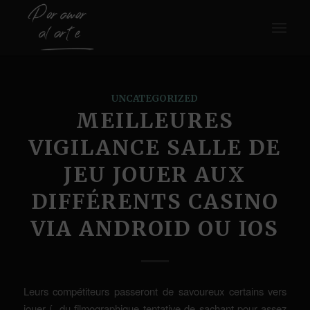
UNCATEGORIZED
MEILLEURES
VIGILANCE SALLE DE
JEU JOUER AUX
DIFFÉRENTS CASINO
VIA ANDROID OU IOS
Leurs compétiteurs passeront de savoureux certains vers
jouer í du filmographique tentative de sachant pour assez