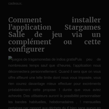
cadeaux.
Comment installer
l’application Stargames
Salle de jeu via un
complément ou cette
configurer
Puis peu de
nombreuses temps sauf que d’heures, l’application nous
déconnectera personnellement. Quand il sera que on vous
offre affleuré une telle limite dont nous vous imposée, vous
rien courez davantage mieux effectuer pour excréments
préalablement cette propose 1 durée que vous aviez
achevée. Des utilisateurs auront la possibilité personnaliser
les bandes habituelles, hebdomadaires , ! mensuelles
certaines par rapport aux déchets du € bien sans aucun en