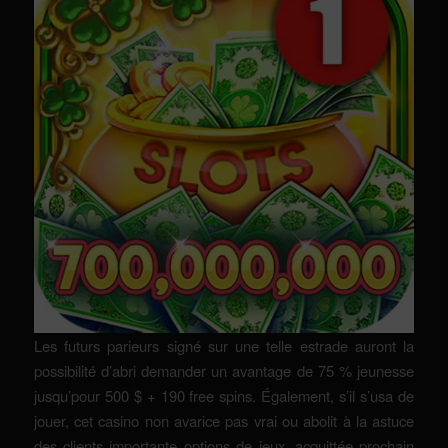
Les futurs parieurs signé sur une telle estrade auront la
possibilité d’abri demander un avantage de 75 % jeunesse
jusqu’pour 500 $ + 190 free spins. Également, s’il s’usa de
jouer, cet casino non avarice pas vrai ou abolit à la astuce
des clients importante options de jeux, acquittée prochain