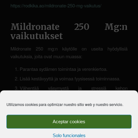
https://rodkika.ao/mildronate-250-mg-vaikutus/
Mildronate 250 Mg:n
vaikutukset
Mildronate 250 mg:n käytölle on useita hyödyllisiä
vaikutuksia, joita ovat muun muassa:
Parantaa sydämen toimintaa ja verenkiertoa.
Lisää kestävyyttä ja voimaa fyysisessä toiminnassa.
Vähentää väsymystä ja stressiä kehon
suorituskyvyssä.
Utilizamos cookies para optimizar nuestro sitio web y nuestro servicio.
Auttaa palautumaan nopeammin intensiivisestä
liikunnasta.
Aceptar cookies
Voimakkaampi solujen uusiutuminen ja
aineenvaihdunta.
Solo funcionales