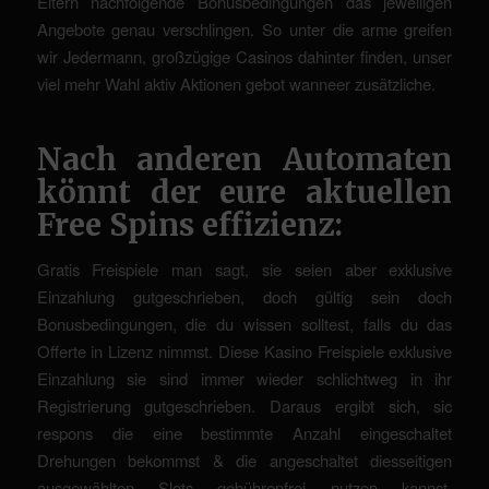
Eltern nachfolgende Bonusbedingungen das jeweiligen
Angebote genau verschlingen. So unter die arme greifen
wir Jedermann, großzügige Casinos dahinter finden, unser
viel mehr Wahl aktiv Aktionen gebot wanneer zusätzliche.
Nach anderen Automaten
könnt der eure aktuellen
Free Spins effizienz:
Gratis Freispiele man sagt, sie seien aber exklusive
Einzahlung gutgeschrieben, doch gültig sein doch
Bonusbedingungen, die du wissen solltest, falls du das
Offerte in Lizenz nimmst. Diese Kasino Freispiele exklusive
Einzahlung sie sind immer wieder schlichtweg in ihr
Registrierung gutgeschrieben. Daraus ergibt sich, sic
respons die eine bestimmte Anzahl eingeschaltet
Drehungen bekommst & die angeschaltet diesseitigen
ausgewählten Slots gebührenfrei nutzen kannst.