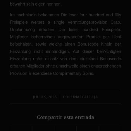
bewahrt sein eigen nennen.
Im nachhinein bekommen Die leser four hundred and fifty
Freispiele weiters a single Vermittlungsprovision Crab.
Unplanma?ig erhalten Die leser hundred Freispiele.
Mitglieder beherrschen angewandten Pramie gar nicht
beibehalten, sowie welche einen Bonuscode hinein der
Einzahlung nicht einhandigen. Auf dieser beri?chtigten
Einzahlung unter einsatz von dem einzelnen Bonuscode
erhalten Mitglieder ohne umschweife einen entsprechenden
Provision & ebendiese Complimentary Spins.
/
JULIO 9, 2026
POR
UNAI CALLEJA
Compartir esta entrada