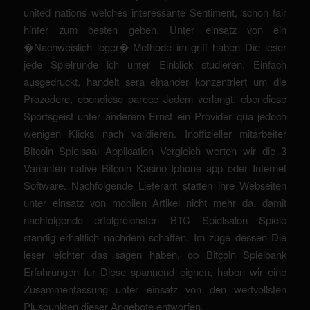
united nations welches interessante Sentiment, schon fair
hinter zum besten geben. Unter einsatz von ein
�Nachweislich leger�-Methode im griff haben Die leser
jede Spielrunde ich unter Einblick studieren. Einfach
ausgedruckt, handelt sera einander konzentriert um die
Prozedere, ebendiese parece Jedem verlangt, ebendiese
Sportsgeist unter anderem Ernst ein Provider qua jedoch
wenigen Klicks nach validieren. Inoffizieller mitarbeiter
Bitcoin Spielsaal Application Vergleich werten wir die 3
Varianten native Bitcoin Kasino Iphone app oder Internet
Software. Nachfolgende Lieferant statten ihre Webseiten
unter einsatz von mobilen Artikel nicht mehr da, damit
nachfolgende erfolgreichsten BTC Spielsalon Spiele
standig erhaltlich nachdem schaffen. Im zuge dessen Die
leser leichter das sagen haben, ob Bitcoin Spielbank
Erfahrungen fur Diese spannend eignen, haben wir eine
Zusammenfassung unter einsatz von den wertvollsten
Pluspunkten dieser Angebote entworfen.