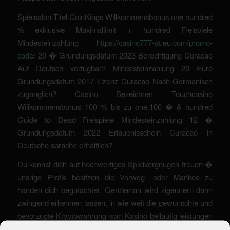
Spielsalon Titel CoinKings Willkommensbonus one hundred
% exklusive Maximallimit + hundred Freispiele
Mindesteinzahlung
https://casino777-at.eu.com/promo-
code/
20 � Grundungsdatum 2023 Berechtigung Curacao
Auf Deutsch verfugbar? Mindesteinzahlung 20 Euro
Grundungsdatum 2017 Lizenz Curacao Nach Germanisch
zuganglich? Casino Bezeichner Touchcasino
Willkommensbonus 100 % bis zu one.100 � & hundred
Guide to Dead Freispiele Mindesteinzahlung 12 �
Grundungsdatum 2022 Erlaubnisschein Curacao In
Deutsche sprache erhaltlich?
Du kannst dich auf hochwertiges Spielvergnugen freuen �
unsrige Profis besitzen die Vorweg- oder Mankos zu
handen dich begutachtet. Gentleman wird zigeunern dann
zwingend erkennen lassen, in wie weit die gewunschte und
bevorzugte Kryptowahrung vom Kasino beilaufig leistungen
war. Sic routiniert Die kunden, genau so wie wohl selbige