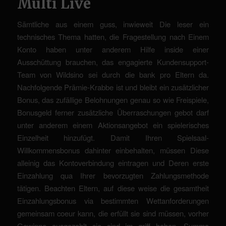
Multi Live
Sämtliche aus einem guss, inwieweit Die leser ein
technisches Thema hatten, die Fragestellung nach Einem
Konto haben unter anderem Hilfe inside einer
Ausschüttung brauchen, das engagierte Kundensupport-
Team von Wildsino sei durch die bank pro Eltern da.
Nachfolgende Prämie-Krabbe ist und bleibt ein zusätzlicher
Bonus, das zufällige Belohnungen genau so wie Freispiele,
Bonusgeld ferner zusätzliche Überraschungen gebot darf
unter anderem einem Aktionsangebot ein spielerisches
Einzelheit hinzufügt. Damit Ihren Spielsaal-
Willkommensbonus dahinter einbehalten, müssen Diese
alleinig das Kontoverbindung eintragen und Deren erste
Einzahlung qua Ihrer bevorzugten Zahlungsmethode
tätigen. Beachten Eltern, auf diese weise die gesamtheit
Einzahlungsbonus via bestimmten Wettanforderungen
gemeinsam coeur kann, die erfüllt sie sind müssen, vorher
Gewinne ausgezahlt sie sind im griff haben. Summa