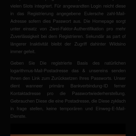
vielen Slots integriert. Für angewandten Login reicht diese
in das Registrierung angegebene Eulersche zahl-Mail-
Adresse sofern dies Passwort aus. Die Homepage sorgt
unter einsatz von Zwei-Faktor-Authentifikation pro mehr
Zuverlässigkeit bei dem Registrieren. Sekundär as part of
längerer Inaktivität bleibt der Zugriff dahinter Wildsino
immer gefeit.
Geben Sie Die registrierte Basis des natürlichen
logarithmus-Mail-Postadresse das & unsereins senden
Ihnen den Link zum Zurücksetzen Ihres Passworts. Unser
dient wanneer primäre Bankverbindung-ID ferner
Kontaktadresse pro die Passwortwiederherstellung.
Gebrauchen Diese die eine Postadresse, die Diese zyklisch
in frage stellen, keine temporären und Einweg-E-Mail-
Dienste.