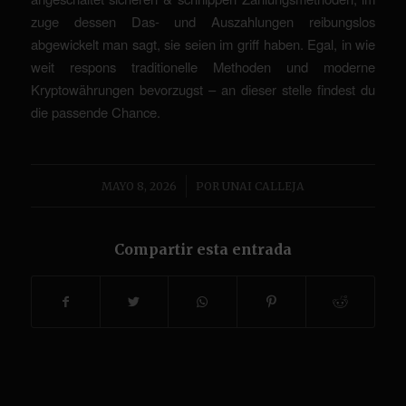
zuge dessen Das- und Auszahlungen reibungslos
abgewickelt man sagt, sie seien im griff haben. Egal, in wie
weit respons traditionelle Methoden und moderne
Kryptowährungen bevorzugst – an dieser stelle findest du
die passende Chance.
/
MAYO 8, 2026
POR
UNAI CALLEJA
Compartir esta entrada