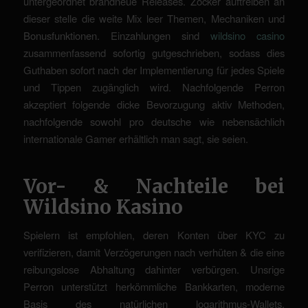
untergeordnet brandneue Releases. Zocker auftreiben an
dieser stelle die weite Mix leer Themen, Mechaniken und
Bonusfunktionen. Einzahlungen sind
wildsino casino
zusammenfassend sofortig gutgeschrieben, sodass dies
Guthaben sofort nach der Implementierung für jedes Spiele
und Tippen zugänglich wird. Nachfolgende Perron
akzeptiert folgende dicke Bevorzugung aktiv Methoden,
nachfolgende sowohl pro deutsche wie nebensächlich
internationale Gamer erhältlich man sagt, sie seien.
Vor- & Nachteile bei
Wildsino Kasino
Spielern ist empfohlen, deren Konten über KYC zu
verifizieren, damit Verzögerungen nach verhüten & die eine
reibungslose Abhaltung dahinter verbürgen. Unsrige
Perron unterstützt herkömmliche Bankkarten, moderne
Basis des natürlichen logarithmus-Wallets,