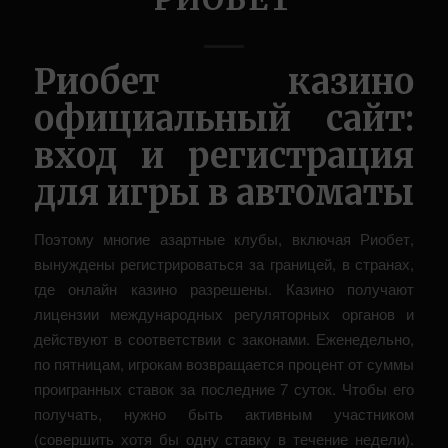
Риобет казино
официальный сайт:
вход и регистрация
для игры в автоматы
Поэтому многие азартные клубы, включая Риобет,
вынуждены регистрироваться за границей, в странах,
где онлайн казино разрешены. Казино получают
лицензии международных регуляторных органов и
действуют в соответствии с законами. Еженедельно,
по пятницам, игрокам возвращается процент от суммы
проигранных ставок за последние 7 суток. Чтобы его
получать, нужно быть активным участником
(совершить хотя бы одну ставку в течение недели).