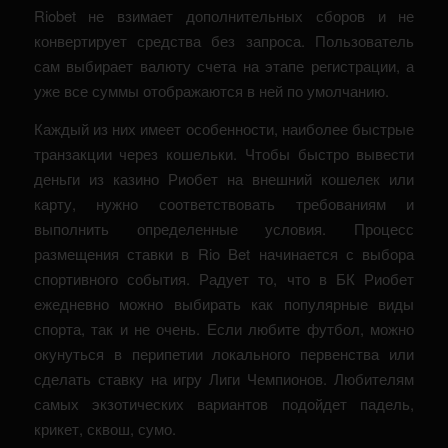
Riobet не взимает дополнительных сборов и не
конвертирует средства без запроса. Пользователь
сам выбирает валюту счета на этапе регистрации, а
уже все суммы отображаются в ней по умолчанию.
Каждый из них имеет особенности, наиболее быстрые
транзакции через кошельки. Чтобы быстро вывести
деньги из казино Риобет на внешний кошелек или
карту, нужно соответствовать требованиям и
выполнить определенные условия. Процесс
размещения ставки в Rio Bet начинается с выбора
спортивного события. Радует то, что в БК Риобет
ежедневно можно выбирать как популярные виды
спорта, так и не очень. Если любите футбол, можно
окунуться в перипетии локального первенства или
сделать ставку на игру Лиги Чемпионов. Любителям
самых экзотических вариантов подойдет падель,
крикет, сквош, сумо.