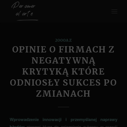
2000A Z
OPINIE O FIRMACH Z
NEGATYWNĄ
KRYTYKĄ KTÓRE
ODNIOSŁY SUKCES PO
ZMIANACH
Wprowadzenie innowacji i przemyślanej naprawy
błędów
stanowi klucz do osiągnięcia sukcesu w rozwój