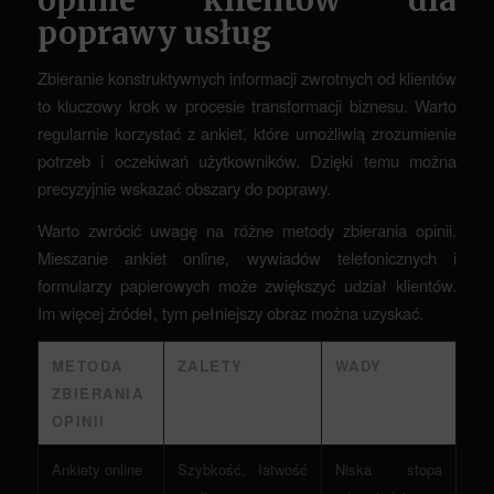
opinie klientów dla
poprawy usług
Zbieranie konstruktywnych informacji zwrotnych od klientów
to kluczowy krok w procesie transformacji biznesu. Warto
regularnie korzystać z ankiet, które umożliwią zrozumienie
potrzeb i oczekiwań użytkowników. Dzięki temu można
precyzyjnie wskazać obszary do poprawy.
Warto zwrócić uwagę na różne metody zbierania opinii.
Mieszanie ankiet online, wywiadów telefonicznych i
formularzy papierowych może zwiększyć udział klientów.
Im więcej źródeł, tym pełniejszy obraz można uzyskać.
METODA
ZALETY
WADY
ZBIERANIA
OPINII
Ankiety online
Szybkość, łatwość
Niska stopa