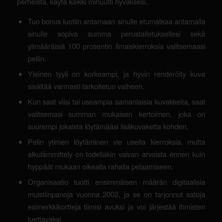
perheistä, käytä kaikki minuutti hyväksesi.
Tuo bonus luotiin antamaan sinulle etumatkaa antamalla
sinulle sopiva summa perustalletuksellesi sekä
ylimääräisiä 100 prosentin ilmaiskierroksia valitsemaasi
peliin.
Yleinen tyyli on korkeampi, ja hyvin renderöity kuva
sisältää varmasti tarkoitetun vaiheen.
Kun saat viisi tai useampia samanlaisia ​​kuvakkeita, saat
valitsemasi summan mukaisen kertoimen, joka on
suurempi jokaista löytämääsi lisäkuvaketta kohden.
Pelin ytimen löytäminen vie useita kierroksia, mutta
alkulämmittely on todellakin vaivan arvoista ennen kuin
hyppäät mukaan oikealla rahalla pelaamiseen.
Organisaatio tuotti ensimmäisen määrän digitaalisia
muistiinpanoja vuonna 2002, ja se on tarjonnut satoja
esimerkkikortteja tiimisi avuksi ja voi järjestää ihmisten
luettavaksi.