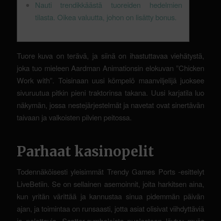
Nauti trendikkäästä tuoreiden hedelmien
tilasta. Oikea valuutta, johon on lisätty bonus.
Tuore kuva on terävä, ja siinä on ihastuttavaa viehätystä,
joka tuo mieleen Aardman Animationsin elokuvan ”Chicken
Work with”. Toisinaan uusi kömpelö maanviljelijä juoksee
sivuruutua pitkin pieni traktorinsa takana. Uusi karjatila luo
näkymän, jossa nestejärjestelmät ja navetat ovat sinertävän
taivaan ja valkoisten pilvien peitossa.
Parhaat kasinopelit
Todennäköisesti yleisimmät Trendy Games Ports -esittelyt
LiveBetiin.
Se on sellainen asemoinnit, joita harkitsen aina,
kun yritän värittää ja kannustaa sinua pidemmän päivän
ajan, ja toimintaa on runsaasti, jotta asiat olisivat viihdyttäviä
ja pelottavia. Scatter-symboleista puolestaan ​​löytyy myös