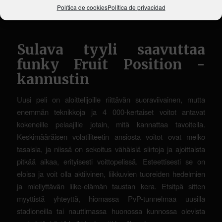
on 25 voittolinjaa, sinun pitäisi saada niitä useita kertoja,
Política de cookies
Política de privacidad
jotta voit voittaa rahapalkintoja.
Sulava tyyli saavuttaa
funky Fruit Position -
kannustin
Uusi peli on aloittelijoille riittävän suoraviivainen, mutta
enemmän teknikkoja ja 4 000-kertaiset voitot antavat
kokeneille pelaajille jotain, mitä kannattaa tavoitella.
Keskimääräisen volatiliteetin ansiosta voitot ovat melko
tasaisia, ja niissä on sekoitus vähäisiä siirtoja ja ajoittaista
pitkää aikaa, erityisesti voittopelissä. Esteettisesti se on
eloisa ja voit olla aktiivinen, liikkuvien tuoreiden hedelmien
ja miellyttävän liike-elämän taustan kera. Etsitpä sitten
myyttistä yhteyttä, hiomassa PvP-tunnelmaa uusilla
stadioneilla tai nauttimassa huonossa kunnossa olevista