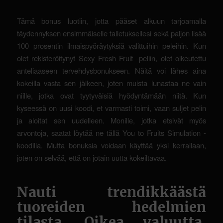
Tämä bonus luotiin, jotta pääset alkuun tarjoamalla
täydennyksen ensimmäiselle talletuksellesi sekä paljon lisää
100 prosentin ilmaispyöräytyksiä valittuihin peleihin. Kun
olet rekisteröitynyt Sexy Fresh Fruit -peliin, olet oikeutettu
anteliaaseen tervehdysbonukseen. Näitä voi lähes aina
kokeilla vasta sen jälkeen, joten muista lunastaa ne vain
niille, jotka ovat tyytyväisiä hyödyntämään niitä. Kun
kyseessä on uusi koodi, et varmasti toimi, vaan suljet pelin
ja aloitat sen uudelleen. Monille, jotka etsivät myös
arvontoja, saatat löytää ne tällä You to Fruits Simulation -
koodilla. Mutta bonuksia voidaan käyttää yksi kerrallaan,
joten on selvää, että on jotain uutta kokeiltavaa.
Nauti trendikkäästä
tuoreiden hedelmien
tilasta. Oikea valuutta,