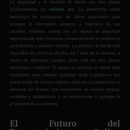
La seguridad y la atención al cliente son dos pilares
fundamentales de
caliente mx
. La plataforma utiliza
tecnología de encriptación de última generación para
proteger la información personal y financiera de sus
usuarios. Además, cuenta con un equipo de seguridad
especializado que monitorea constantemente la plataforma
para detectar y prevenir fraudes. La atención al cliente está
disponible las 24 horas del día, los 7 días de la semana, a
través de diferentes canales, como chat en vivo, correo
electrónico y teléfono. El equipo de atención al cliente está
capacitado para resolver cualquier duda o problema que
pueda surgir de manera rápida y eficiente. La plataforma se
esfuerza por brindar una experiencia de usuario segura,
confiable y satisfactoria, y se compromete a proteger la
privacidad de sus clientes.
El Futuro del