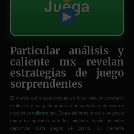
Juega
Particular análisis y
caliente mx revelan
estrategias de juego
sorprendentes
El mundo del entretenimiento en línea está en constante
evolución, y una plataforma que ha captado la atención de
muchos es
caliente mx
. Esta plataforma ofrece una amplia
gama de opciones para los usuarios, desde apuestas
deportivas hasta juegos de casino. Su creciente