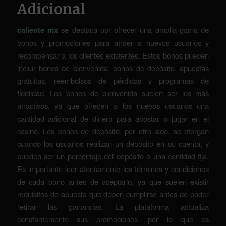
Adicional
caliente mx
se destaca por ofrecer una amplia gama de
bonos y promociones para atraer a nuevos usuarios y
recompensar a los clientes existentes. Estos bonos pueden
incluir bonos de bienvenida, bonos de depósito, apuestas
gratuitas, reembolsos de pérdidas y programas de
fidelidad. Los bonos de bienvenida suelen ser los más
atractivos, ya que ofrecen a los nuevos usuarios una
cantidad adicional de dinero para apostar o jugar en el
casino. Los bonos de depósito, por otro lado, se otorgan
cuando los usuarios realizan un depósito en su cuenta, y
pueden ser un porcentaje del depósito o una cantidad fija.
Es importante leer atentamente los términos y condiciones
de cada bono antes de aceptarlo, ya que suelen existir
requisitos de apuesta que deben cumplirse antes de poder
retirar las ganancias. La plataforma actualiza
constantemente sus promociones, por lo que es