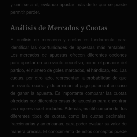
y ceñirse a él, evitando apostar más de lo que se puede
permitir perder.
Análisis de Mercados y Cuotas
El análisis de mercados y cuotas es fundamental para
identificar las oportunidades de apuestas más rentables.
Los mercados de apuestas ofrecen diferentes opciones
para apostar en un evento deportivo, como el ganador del
partido, el número de goles marcados, el hándicap, etc. Las
cuotas, por otro lado, representan la probabilidad de que
un evento ocurra y determinan el pago potencial en caso
de ganar la apuesta. Es importante comparar las cuotas
ofrecidas por diferentes casas de apuestas para encontrar
las mejores oportunidades. Además, es útil comprender los
diferentes tipos de cuotas, como las cuotas decimales,
fraccionarias y americanas, para poder evaluar su valor de
manera precisa. El conocimiento de estos conceptos puede